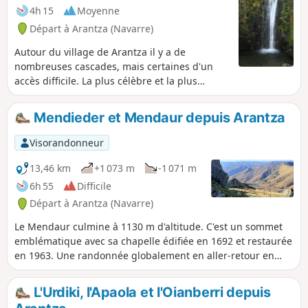
4h 15
Moyenne
Départ à Arantza (Navarre)
Autour du village de Arantza il y a de
nombreuses cascades, mais certaines d'un
accès difficile. La plus célèbre et la plus
accessible est la cascade de Putzubeltz. Aussi,
la municipalité de Arantza a développé un joli
Mendieder et Mendaur depuis Arantza
chemin, assez facile, pour y accéder. Au
départ on marche sur des prairies, puis
Visorandonneur
rapidement au milieu de la forêt avec pour
seul bruit le ruissellement de petits cours
13,46 km
+1 073 m
-1 071 m
d'eau.
6h 55
Difficile
Départ à Arantza (Navarre)
Le Mendaur culmine à 1130 m d'altitude. C'est un sommet
emblématique avec sa chapelle édifiée en 1692 et restaurée
en 1963. Une randonnée globalement en aller-retour en
suivant la ligne de crêtes située au sud-est du village
navarrais d'Arantza et en faisant l'ascension du Mendieder
L'Urdiki, l'Apaola et l'Oianberri depuis
tout proche.