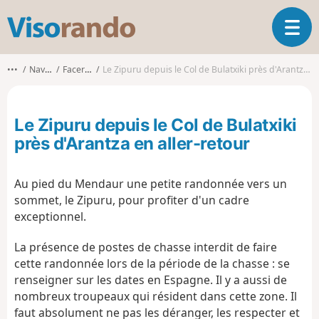
V
O
i
u
s
v
o
•••
Navarre
Facería 87
Le Zipuru depuis le Col de Bulatxiki près d'Arantza en aller-retour
r
r
i
a
r
n
Le Zipuru depuis le Col de Bulatxiki
l
d
a
près d'Arantza en aller-retour
o
n
a
Au pied du Mendaur une petite randonnée vers un
v
i
sommet, le Zipuru, pour profiter d'un cadre
g
exceptionnel.
a
t
La présence de postes de chasse interdit de faire
i
cette randonnée lors de la période de la chasse : se
o
renseigner sur les dates en Espagne. Il y a aussi de
n
nombreux troupeaux qui résident dans cette zone. Il
faut absolument ne pas les déranger, les respecter et