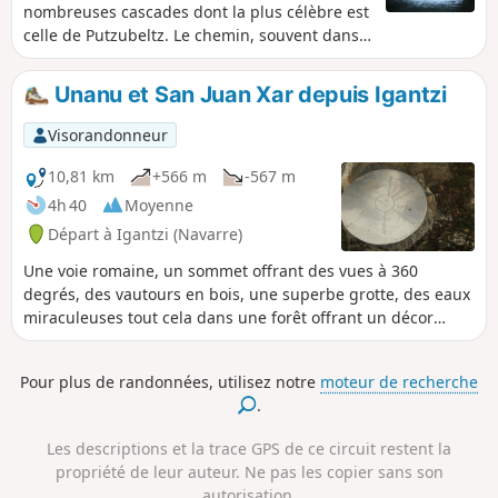
nombreuses cascades dont la plus célèbre est
celle de Putzubeltz. Le chemin, souvent dans
la forêt, suit de nombreuses rivières et on est
toujours accompagné par le bruit de l'eau.
Unanu et San Juan Xar depuis Igantzi
Mais une partie du parcours se déroule sur
un tout petit sentier à flanc de montagne, ce
Visorandonneur
qui peut impressionner les personnes ayant
le vertige. Par ailleurs, on traverse de
10,81 km
+566 m
-567 m
nombreuses rivières à gué ce qui peut être
4h 40
Moyenne
difficile après des périodes de pluie.
Départ à Igantzi (Navarre)
Une voie romaine, un sommet offrant des vues à 360
degrés, des vautours en bois, une superbe grotte, des eaux
miraculeuses tout cela dans une forêt offrant un décor
fabuleux : suivez le guide !
Pour plus de randonnées, utilisez notre
moteur de recherche
.
Les descriptions et la trace GPS de ce circuit restent la
propriété de leur auteur. Ne pas les copier sans son
autorisation.