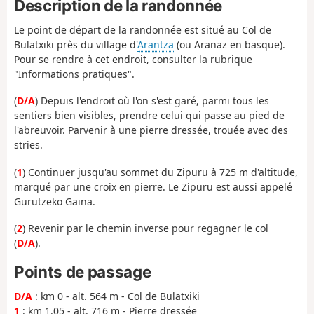
Description de la randonnée
Le point de départ de la randonnée est situé au Col de
Bulatxiki près du village d'
Arantza
(ou Aranaz en basque).
Pour se rendre à cet endroit, consulter la rubrique
"Informations pratiques".
(
D/A
) Depuis l'endroit où l'on s'est garé, parmi tous les
sentiers bien visibles, prendre celui qui passe au pied de
l'abreuvoir. Parvenir à une pierre dressée, trouée avec des
stries.
(
1
) Continuer jusqu'au sommet du Zipuru à 725 m d'altitude,
marqué par une croix en pierre. Le Zipuru est aussi appelé
Gurutzeko Gaina.
(
2
) Revenir par le chemin inverse pour regagner le col
(
D/A
).
Points de passage
D/A
: km 0 - alt. 564 m - Col de Bulatxiki
1
: km 1.05 - alt. 716 m - Pierre dressée