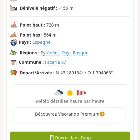
Dénivelé négatif :
- 156 m
Point haut :
720 m
Point bas :
564 m
Pays :
Espagne
Régions :
Pyrénées
,
Pays Basque
Commune :
Facería 87
Départ/Arrivée :
N 43.189134° / O 1.704063°
Météo détaillée heure par heure
Découvrez Visorando Premium
Ouvrir dans l'app