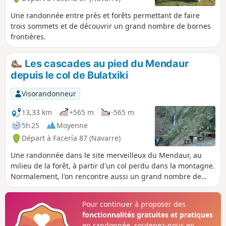
Une randonnée entre prés et forêts permettant de faire
trois sommets et de découvrir un grand nombre de bornes
frontières.
Les cascades au pied du Mendaur
depuis le col de Bulatxiki
Visorandonneur
13,33 km
+565 m
-565 m
5h 25
Moyenne
Départ à Facería 87 (Navarre)
Une randonnée dans le site merveilleux du Mendaur, au
milieu de la forêt, à partir d'un col perdu dans la montagne.
Normalement, l'on rencontre aussi un grand nombre de
troupeaux (à ne pas déranger). On part, non seulement à la
découverte de deux cascades, mais on monte, aussi, au
Pour continuer à proposer des
sommet du Zipuru.
fonctionnalités gratuites et pratiques
en randonnée, soutenez-nous en