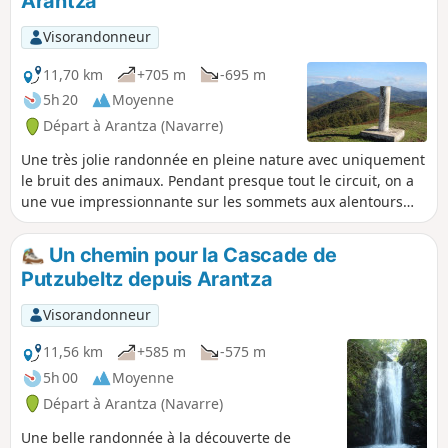
Arantza
Visorandonneur
11,70 km
+705 m
-695 m
5h 20
Moyenne
Départ à Arantza (Navarre)
Une très jolie randonnée en pleine nature avec uniquement
le bruit des animaux. Pendant presque tout le circuit, on a
une vue impressionnante sur les sommets aux alentours
dont le Mendaur, les Trois Couronnes, la Rhune, etc.
Un chemin pour la Cascade de
Putzubeltz depuis Arantza
Visorandonneur
11,56 km
+585 m
-575 m
5h 00
Moyenne
Départ à Arantza (Navarre)
Une belle randonnée à la découverte de