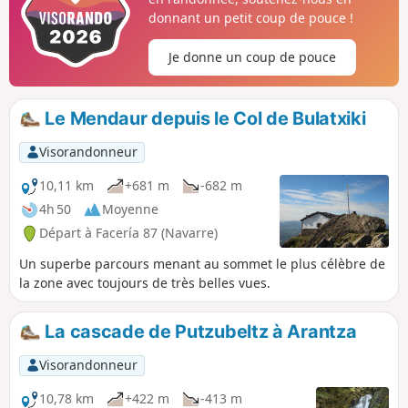
donnant un petit coup de pouce !
Je donne un coup de pouce
Le Mendaur depuis le Col de Bulatxiki
Visorandonneur
10,11 km
+681 m
-682 m
4h 50
Moyenne
Départ à Facería 87 (Navarre)
Un superbe parcours menant au sommet le plus célèbre de
la zone avec toujours de très belles vues.
La cascade de Putzubeltz à Arantza
Visorandonneur
10,78 km
+422 m
-413 m