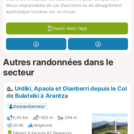
tenus responsables en cas d'accident ou de désagrément
quelconque survenu sur ce circuit.
Ouvrir dans l'app
Autres randonnées dans le
secteur
Urdiki, Apaola et Oianberri depuis le Col
de Bulatxiki à Arantza
Visorandonneur
6,43 km
+303 m
-294 m
2h 40
Moyenne
Départ à Facería 87 (Navarre)