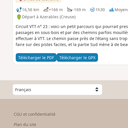
16,56 km
+166 m
-169 m
1h30
Moyen
Départ à Azerables (Creuse)
Circuit VTT n° 23 : voici un petit parcours qui pourrait p
passages en sous-bois et par des chemins parfois mouillés 
effectuer à VTT. Le chemin passe près de l'étang sans trop 
faire sur des pistes faciles, et la partie Sud mène à de be
Télécharger le PDF
Télécharger le GPX
C
h
o
i
s
CGU et confidentialité
i
s
Plan du site