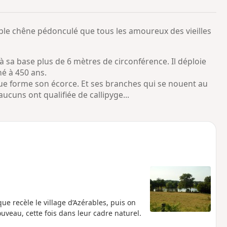
o
a
i
m
ble chêne pédonculé que tous les amoureux des vieilles
p
 sa base plus de 6 mètres de circonférence. Il déploie
mé à 450 ans.
que forme son écorce. Et ses branches qui se nouent au
ucuns ont qualifiée de callipyge...
ue recèle le village d’Azérables, puis on
veau, cette fois dans leur cadre naturel.