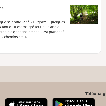
ne
resque se pratiquer à VTC/gravel. Quelques
font qu'il est malgré tout plus aisé à
s'en éloigner finalement. C'est plaisant à
aux chemins creux.
Télécharge
A
G
p
o