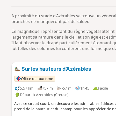
A proximité du stade d’Azérables se trouve un vénéra
branches ne manqueront pas de saluer.
Ce magnifique représentant du règne végétal atteint à
largement sa ramure dans le ciel, et son âge est esti
Il faut observer le drapé particulièrement étonnant 
fût telles des colonnes lui confèrent une forme que d’a
Sur les hauteurs d'Azérables
Office de tourisme
5,57 km
+57 m
-57 m
1h 45
Facile
Départ à Azerables (Creuse)
Avec ce circuit court, on découvre les admirables édifices q
prend de la hauteur et du champ pour les apprécier de nou