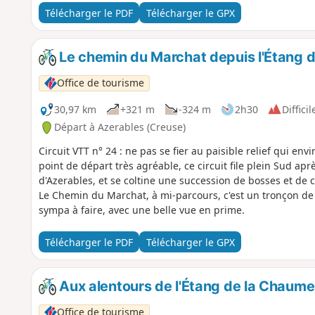
Télécharger le PDF
Télécharger le GPX
Le chemin du Marchat depuis l'Étang 
Office de tourisme
30,97 km
+321 m
-324 m
2h30
Difficil
Départ à Azerables (Creuse)
Circuit VTT n° 24 : ne pas se fier au paisible relief qui en
point de départ très agréable, ce circuit file plein Sud ap
d'Azerables, et se coltine une succession de bosses et de
Le Chemin du Marchat, à mi-parcours, c'est un tronçon de
sympa à faire, avec une belle vue en prime.
Télécharger le PDF
Télécharger le GPX
Aux alentours de l'Étang de la Chaume
Office de tourisme