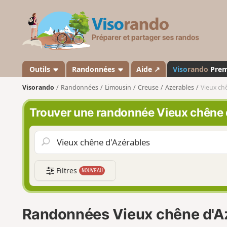
V
i
s
o
r
a
Outils
Randonnées
Aide ↗
Viso
rando
Pre
n
Visorando
Randonnées
Limousin
Creuse
Azerables
Vieux ch
d
o
Trouver une randonnée Vieux chêne 
Filtres
NOUVEAU
Randonnées Vieux chêne d'A