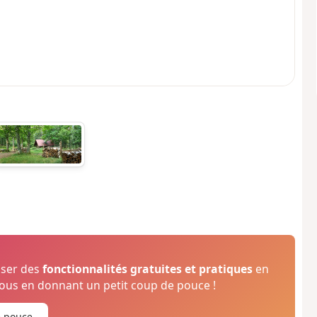
oser des
fonctionnalités gratuites et pratiques
en
us en donnant un petit coup de pouce !
e pouce