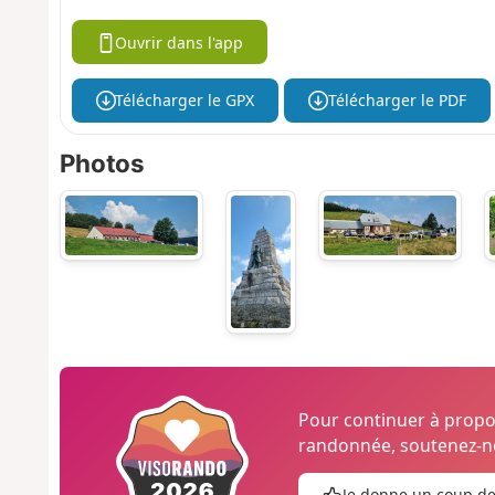
Ouvrir dans l'app
Télécharger le GPX
Télécharger le PDF
Photos
Pour continuer à prop
randonnée, soutenez-no
Je donne un coup d