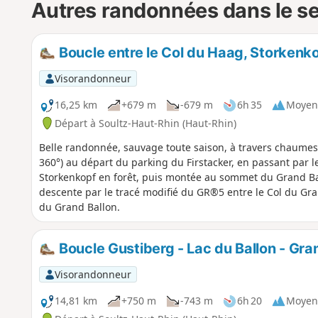
Autres randonnées dans le s
Boucle entre le Col du Haag, Storkenko
Visorandonneur
16,25 km
+679 m
-679 m
6h 35
Moyen
Départ à Soultz-Haut-Rhin (Haut-Rhin)
Belle randonnée, sauvage toute saison, à travers chaumes
360°) au départ du parking du Firstacker, en passant par l
Storkenkopf en forêt, puis montée au sommet du Grand Bal
descente par le tracé modifié du GR®5 entre le Col du Gra
du Grand Ballon.
Boucle Gustiberg - Lac du Ballon - Gran
Visorandonneur
14,81 km
+750 m
-743 m
6h 20
Moyen