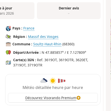
e à jour
Dernier avis
ars 2026
–
Pays :
France
Région :
Massif des Vosges
Commune :
Soultz-Haut-Rhin
(68360)
Départ/Arrivée :
N 47.885857° / E 7.127809°
Carte(s) IGN :
Ref. 3619OT, 3619OTR, 3620ET,
3719OT, 3719OTR
Météo détaillée heure par heure
Découvrez Visorando Premium