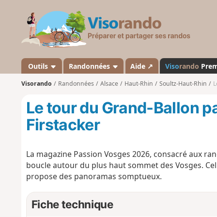
V
i
s
o
r
a
Outils
Randonnées
Aide ↗
Viso
rando
Pre
n
Visorando
Randonnées
Alsace
Haut-Rhin
Soultz-Haut-Rhin
L
d
o
Le tour du Grand-Ballon pa
Firstacker
La magazine Passion Vosges 2026, consacré aux r
boucle autour du plus haut sommet des Vosges. Cell
propose des panoramas somptueux.
Fiche technique