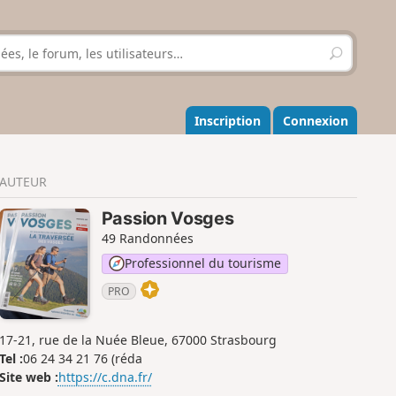
R
e
c
h
e
Inscription
Connexion
r
c
h
AUTEUR
e
r
Passion Vosges
49 Randonnées
Professionnel du tourisme
PRO
17-21, rue de la Nuée Bleue, 67000 Strasbourg
Tel :
06 24 34 21 76 (réda
Site web :
https://c.dna.fr/