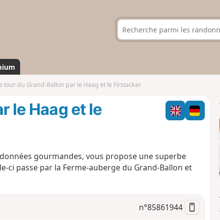
mium
e tour du Grand-Ballon par le Haag et le Firstacker
r le Haag et le
andonnées gourmandes, vous propose une superbe
e-ci passe par la Ferme-auberge du Grand-Ballon et
n°
85861944