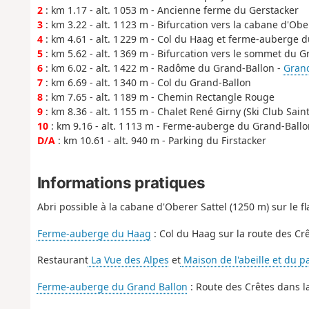
2
: km 1.17 - alt. 1 053 m - Ancienne ferme du Gerstacker
3
: km 3.22 - alt. 1 123 m - Bifurcation vers la cabane d'Obe
4
: km 4.61 - alt. 1 229 m - Col du Haag et ferme-auberge 
5
: km 5.62 - alt. 1 369 m - Bifurcation vers le sommet du 
6
: km 6.02 - alt. 1 422 m - Radôme du Grand-Ballon -
Grand
7
: km 6.69 - alt. 1 340 m - Col du Grand-Ballon
8
: km 7.65 - alt. 1 189 m - Chemin Rectangle Rouge
9
: km 8.36 - alt. 1 155 m - Chalet René Girny (Ski Club Saint
10
: km 9.16 - alt. 1 113 m - Ferme-auberge du Grand-Ballo
D/A
: km 10.61 - alt. 940 m - Parking du Firstacker
Informations pratiques
Abri possible à la cabane d'Oberer Sattel (1250 m) sur le 
Ferme-auberge du Haag
: Col du Haag sur la route des Crê
Restaurant
La Vue des Alpes
et
Maison de l'abeille et du p
Ferme-auberge du Grand Ballon
: Route des Crêtes dans l