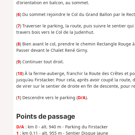
d'orientation en balcon, au sommet.
(
6
) Du sommet rejoindre le Col du Grand Ballon par le Rec
(
7
) Traverser le parking, la route, puis suivre le sentier qu
travers bois vers le Col de la Judenhut.
(
8
) Bien avant le col, prendre le chemin Rectangle Rouge 
Passer devant le Chalet René Girny.
(
9
) Continuer tout droit.
(
10
) À la ferme-auberge, franchir la Route des Crêtes et p
jusqu'au Firstacker. Pour cela, après avoir coupé la route,
de virer sur le sentier de droite en fin de descente, pour re
(
1
) Descendre vers le parking (
D/A
).
Points de passage
D/A
: km 0 - alt. 940 m - Parking du Firstacker
1
: km 0.11 - alt. 955 m - Sentier Disque Jaune