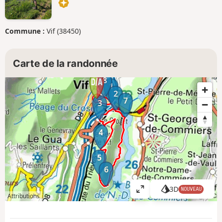
Commune :
Vif (38450)
Carte de la randonnée
8
1
2
7
3
4
5
6
3D
NOUVEAU
A
Attributions
ff
i