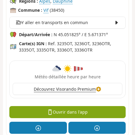
Régions :
Alpes
,
Dauphiné
Commune :
Vif
(38450)
Y aller en transports en commun
Départ/Arrivée :
N 45.051825° / E 5.671371°
Carte(s) IGN :
Ref. 3235OT, 3236OT, 3236OTR,
3335OT, 3335OTR, 3336OT, 3336OTR
Météo détaillée heure par heure
Découvrez Visorando Premium
Ouvrir dans l'app