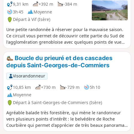
9,31 km
+392 m
-384 m
3h 45
Moyenne
Départ à Vif (Isère)
Une petite randonnée à réserver pour la mauvaise saison.
Ce circuit vous permet de découvrir cette partie du Sud de
l'agglomération grenobloise avec quelques points de vue
sur les massifs environnants. Sans aucune difficulté, elle se
déroule sur des bons chemins avec alternance de zones
Boucle du prieuré et des cascades
boisées et dégagées.
depuis Saint-Georges-de-Commiers
Visorandonneur
10,85 km
+730 m
-729 m
5h 10
Moyenne
Départ à Saint-Georges-de-Commiers (Isère)
Agréable balade très forestière, qui mène le randonneur
vers plusieurs points d'intérêt : le belvédère de Roche
Courbière qui permet d'apprécier de très beaux panoramas
sur la basse vallée du Drac et les massifs du Vercors et de la