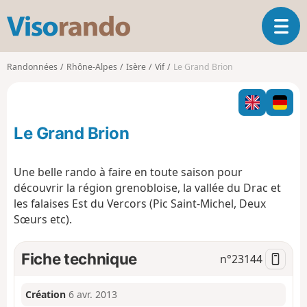
V
O
i
u
s
v
o
Randonnées
Rhône-Alpes
Isère
Vif
Le Grand Brion
r
r
i
a
r
n
l
d
Le Grand Brion
a
o
n
a
Une belle rando à faire en toute saison pour
v
découvrir la région grenobloise, la vallée du Drac et
i
les falaises Est du Vercors (Pic Saint-Michel, Deux
g
Sœurs etc).
a
t
i
Fiche technique
n°
23144
o
n
Création
6 avr. 2013