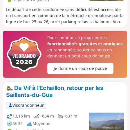
Le départ de cette randonnée sans difficulté est accessible
en transport en commun de la métropole grenobloise par la
ligne de bus 25 ou 26, arrêt parking relais La Valonne. Vous
découvrirez une partie des gorges du Drac, un site appelé
Les Isles, puis vous surplomberez le barrage de Notre-
Pour continuer à proposer des
Dame de Commiers. Sur l'autre versant la vue s'étend sur le
fonctionnalités gratuites et pratiques
versant Est du massif du Vercors et la vallée de la Gresse.
en randonnée, soutenez-nous en
Cette randonnée vous permettra également de découvrir
donnant un petit coup de pouce !
les petits hameaux de montagne de cette partie du
département. Une partie de l'itinéraire se déroule sur le
Je donne un coup de pouce
goudron mais avec très peu de circulation.
De Vif à l'Echaillon, retour par les
Saillants-du-Gua
Visorandonneur
13,16 km
+634 m
-637 m
5h 35
Moyenne