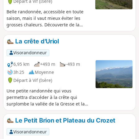
Départ à Vif (Isère)
Belle randonnée, accessible en toute
saison, mais il vaut mieux éviter les
grosses chaleurs. Découverte de la
vallée de la Gresse et de la Montagne
d'Uriol à la végétation quasi
La crête d'Uriol
méditerranéenne.
Visorandonneur
6,95 km
+493 m
-493 m
3h 25
Moyenne
Départ à Vif (Isère)
Une petite randonnée qui vous
permettra d'accéder à la crête qui
surplombe la vallée de la Gresse et la
plaine de Vif d'un côté, le village de
Saint-Paul-de-Varces de l'autre avec de
Le Petit Brion et Plateau du Crozet
belles vues sur les massifs
environnants, Belledonne, Vercors,
Visorandonneur
Chartreuse.