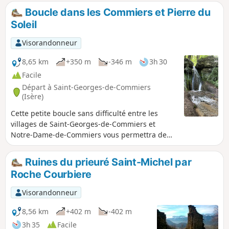
Chartreuse, ou encore les vestiges du Prieuré de Saint-
Boucle dans les Commiers et Pierre du
Michel de Connexe. Après une grotte, la seconde partie de
Soleil
la descente est rafraichissante et placée sous le signe de
l'eau avec un petit festival de chutes d'eau, méandres et
Visorandonneur
tourbillons !
8,65 km
+350 m
-346 m
3h 30
Facile
Départ à Saint-Georges-de-Commiers
(Isère)
Cette petite boucle sans difficulté entre les
villages de Saint-Georges-de-Commiers et
Notre-Dame-de-Commiers vous permettra de
découvrir la vallée du Drac, l'ancienne voie du
chemin de fer de La Mure ainsi qu'un très beau
Ruines du prieuré Saint-Michel par
point de vue à la table d'orientation de la Pierre
Roche Courbiere
du Soleil.
Visorandonneur
8,56 km
+402 m
-402 m
3h 35
Facile