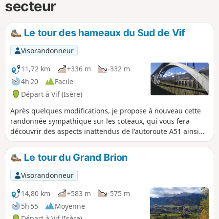
secteur
Le tour des hameaux du Sud de Vif
Visorandonneur
11,72 km
+336 m
-332 m
4h 20
Facile
Départ à Vif (Isère)
Après quelques modifications, je propose à nouveau cette
randonnée sympathique sur les coteaux, qui vous fera
découvrir des aspects inattendus de l'autoroute A51 ainsi
que des vues intéressantes sur la face Est du Vercors. Vous
découvrirez également des petits hameaux du Sud de
Le tour du Grand Brion
l'agglomération grenobloise.
Visorandonneur
14,80 km
+583 m
-575 m
5h 55
Moyenne
Départ à Vif (Isère)