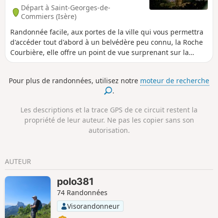
Départ à Saint-Georges-de-
Commiers (Isère)
Randonnée facile, aux portes de la ville qui vous permettra
d'accéder tout d'abord à un belvédère peu connu, la Roche
Courbière, elle offre un point de vue surprenant sur la
basse vallée du Drac, l'agglomération grenobloise et les
montagnes environnantes telles que le Vercors et la
Pour plus de randonnées, utilisez notre
moteur de recherche
Chartreuse. Ensuite l'itinéraire vous emmène à
.
l'emplacement des ruines du Prieuré Saint-Michel de
Connexe dont la construction remonte au XIe siècle.
Les descriptions et la trace GPS de ce circuit restent la
propriété de leur auteur. Ne pas les copier sans son
autorisation.
AUTEUR
polo381
74 Randonnées
Visorandonneur