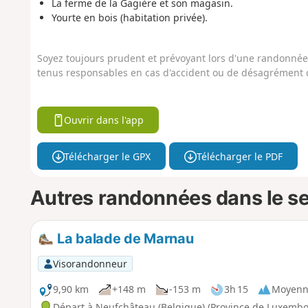
La ferme de la Gagière et son magasin.
Yourte en bois (habitation privée).
Soyez toujours prudent et prévoyant lors d'une randonnée. 
tenus responsables en cas d'accident ou de désagrément q
Ouvrir dans l'app
Télécharger le GPX
Télécharger le PDF
Autres randonnées dans le s
La balade de Marnau
Visorandonneur
9,90 km
+148 m
-153 m
3h 15
Moyenn
Départ à Neufchâteau (Belgique) (Province de Luxemb