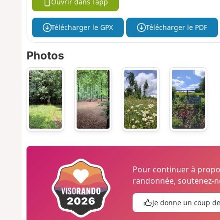
Ouvrir dans l'app
Télécharger le GPX
Télécharger le PDF
Photos
Pour continuer à prop
randonnée, soutenez-no
Je donne un coup d