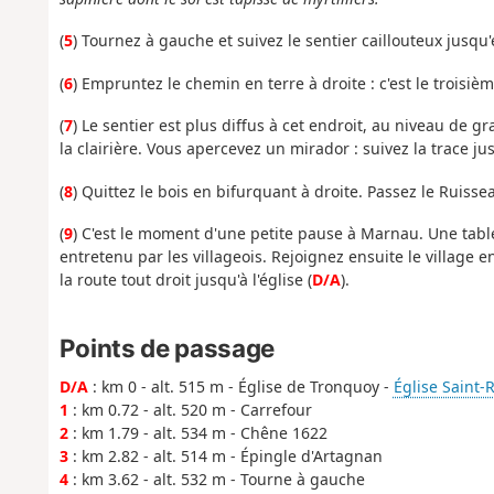
(
5
) Tournez à gauche et suivez le sentier caillouteux jusqu'
(
6
) Empruntez le chemin en terre à droite : c'est le troisièm
(
7
) Le sentier est plus diffus à cet endroit, au niveau de gr
la clairière. Vous apercevez un mirador : suivez la trace jus
(
8
) Quittez le bois en bifurquant à droite. Passez le Ruisse
(
9
) C'est le moment d'une petite pause à Marnau. Une tab
entretenu par les villageois. Rejoignez ensuite le village e
la route tout droit jusqu'à l'église (
D/A
).
Points de passage
D/A
: km 0 - alt. 515 m - Église de Tronquoy -
Église Saint
1
: km 0.72 - alt. 520 m - Carrefour
2
: km 1.79 - alt. 534 m - Chêne 1622
3
: km 2.82 - alt. 514 m - Épingle d'Artagnan
4
: km 3.62 - alt. 532 m - Tourne à gauche