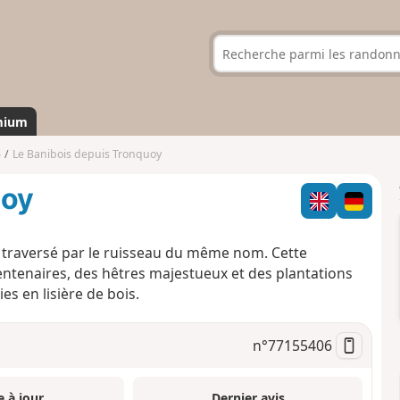
mium
)
Le Banibois depuis Tronquoy
uoy
s traversé par le ruisseau du même nom. Cette
tenaires, des hêtres majestueux et des plantations
es en lisière de bois.
n°
77155406
e à jour
Dernier avis