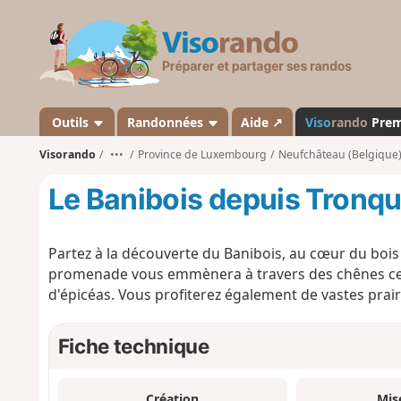
V
i
s
o
r
a
Outils
Randonnées
Aide ↗
Viso
rando
Pre
n
Visorando
•••
Province de Luxembourg
Neufchâteau (Belgique
d
o
Le Banibois depuis Tronq
Partez à la découverte du Banibois, au cœur du boi
promenade vous emmènera à travers des chênes cen
d'épicéas. Vous profiterez également de vastes prairi
Fiche technique
Création
Mis