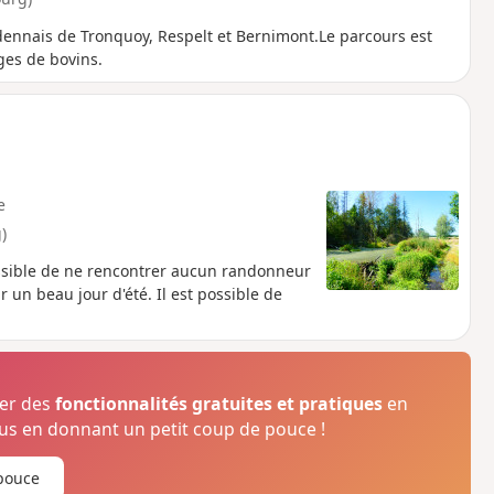
ardennais de Tronquoy, Respelt et Bernimont.Le parcours est
ges de bovins.
e
)
 possible de ne rencontrer aucun randonneur
un beau jour d'été. Il est possible de
ser des
fonctionnalités gratuites et pratiques
en
s en donnant un petit coup de pouce !
pouce