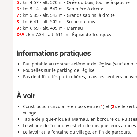
5
: km 4.57 - alt. 520 m - Orée du bois, tourne à gauche
6
: km 5.14 - alt. 547 m - Sapinière à droite
7
: km 5.35 - alt. 543 m - Grands sapins, à droite
8
: km 6.41 - alt. 502 m - Sortie du bois
9
: km 6.69 - alt. 499 m - Marnau
D/A
: km 7.34 - alt. 511 m - Église de Tronquoy
Informations pratiques
Eau potable au robinet extérieur de l'église (sauf en hiv
Poubelles sur le parking de l'église.
Pas de difficultés particulières, mais les sentiers peuve
À voir
Construction circulaire en bois entre (
1
) et (
2
), elle ser
village.
Table de pique-nique à Marnau, en bordure du Ruissea
Le village de Tronquoy est élu depuis plusieurs années
Le lavoir et la fontaine du village, en fin de parcours.