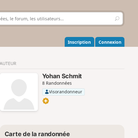
R
e
c
h
e
Inscription
Connexion
r
c
h
AUTEUR
e
r
Yohan Schmit
8 Randonnées
Visorandonneur
Carte de la randonnée