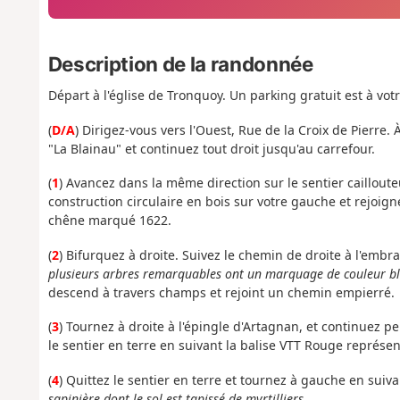
Description de la randonnée
Départ à l'église de Tronquoy. Un parking gratuit est à votr
(
D/A
) Dirigez-vous vers l'Ouest, Rue de la Croix de Pierre
"La Blainau" et continuez tout droit jusqu'au carrefour.
(
1
) Avancez dans la même direction sur le sentier cailloute
construction circulaire en bois sur votre gauche et rejoig
chêne marqué 1622.
(
2
) Bifurquez à droite. Suivez le chemin de droite à l'embr
p
lusieurs arbres remarquables ont un marquage de couleur bl
descend à travers champs et rejoint un chemin empierré.
(
3
) Tournez à droite à l'épingle d'Artagnan, et continuez 
le sentier en terre en suivant la balise VTT Rouge représe
(
4
) Quittez le sentier en terre et tournez à gauche en suiv
sapinière dont le sol est tapissé de myrtilliers.