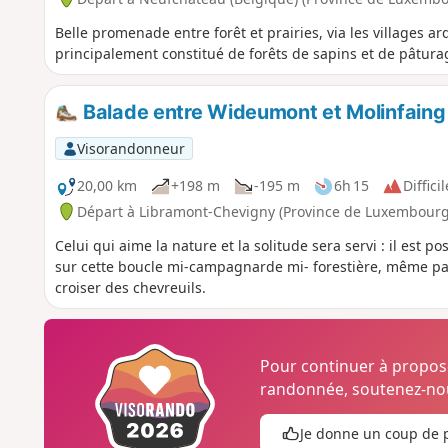
Belle promenade entre forêt et prairies, via les villages 
principalement constitué de forêts de sapins et de pâtura
Balade entre Wideumont et Molinfaing
Visorandonneur
20,00 km
+198 m
-195 m
6h 15
Difficil
Départ à Libramont-Chevigny (Province de Luxembourg
Celui qui aime la nature et la solitude sera servi : il est
sur cette boucle mi-campagnarde mi- forestière, même par 
croiser des chevreuils.
Pour continuer à propo
randonnée, soutenez-nou
Je donne un coup de 