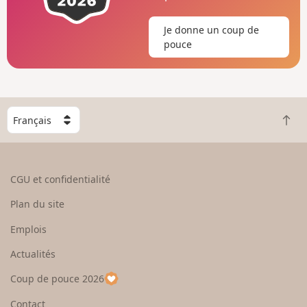
Je donne un coup de
pouce
C
R
h
e
o
t
i
o
s
CGU et confidentialité
u
i
r
s
Plan du site
e
s
n
e
Emplois
h
z
Actualités
a
u
u
n
Coup de pouce 2026
t
p
a
Contact