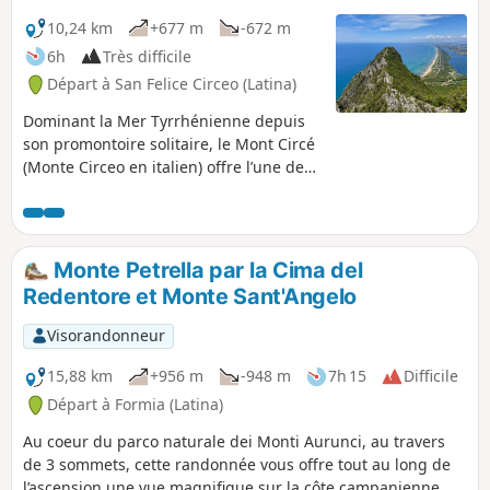
10,24 km
+677 m
-672 m
6h
Très difficile
Départ à San Felice Circeo (Latina)
Dominant la Mer Tyrrhénienne depuis
son promontoire solitaire, le Mont Circé
(Monte Circeo en italien) offre l’une des
randonnées les plus envoûtantes du
Latium : une boucle courte mais
sportive qui se faufile entre maquis
parfumé, falaises calcaires et vestiges
Monte Petrella par la Cima del
mythologiques. Dès les premiers pas, le
Redentore et Monte Sant'Angelo
sentier grimpe rudement depuis la
Torre Paola, dévoilant peu à peu un
Visorandonneur
panorama grandiose : la lagune de
Sabaudia, l’interminable ruban de sable
15,88 km
+956 m
-948 m
7h 15
Difficile
blond et, au loin, les îles Pontines qui
Départ à Formia (Latina)
émergent de l’azur. Entre l’effort de
Au coeur du parco naturale dei Monti Aurunci, au travers
l’ascension, quelques passages aériens
de 3 sommets, cette randonnée vous offre tout au long de
ludiques et la récompense d’un sommet
l’ascension une vue magnifique sur la côte campanienne
à 541 m d’altitude, cette sortie condense