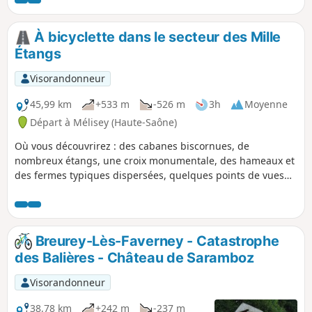
protection de chauves-souris.
À bicyclette dans le secteur des Mille
Étangs
Visorandonneur
45,99 km
+533 m
-526 m
3h
Moyenne
Départ à Mélisey (Haute-Saône)
Où vous découvrirez : des cabanes biscornues, de
nombreux étangs, une croix monumentale, des hameaux et
des fermes typiques dispersées, quelques points de vues
sur les environs (Planche des Belles Filles, Ballon de
Servance, plateau des Mille Étangs...) et d'autres choses
encore ! Au départ de Mélisey, cette boucle est à réaliser
sur les petites routes qui parcourent le plateau des Mille
Breurey-Lès-Faverney - Catastrophe
Étangs. Peu de circulation et peu de difficultés mais un vélo
des Balières - Château de Saramboz
à assistance électrique vous épargnera pas mal d'efforts sur
les pentes parfois raides du secteur.
Visorandonneur
38,78 km
+242 m
-237 m