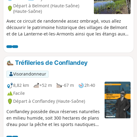
Départ à Belmont (Haute-Saône)
(Haute-Saône)
Avec ce circuit de randonnée assez ombragé, vous allez
découvrir le patrimoine historique des villages de Belmont
et de La Lanterne-et-les-Armonts ainsi que les étangs aux
alentours comme celui du Grand Pas Saint-Martin, sans
oublier la rivière La Lanterne qui prend sa source dans le
village et qui se jette dans la Saône à Conflandey.
Tréfileries de Conflandey
Visorandonneur
8,82 km
+52 m
-67 m
2h 40
Facile
Départ à Conflandey (Haute-Saône)
Conflandey possède deux réserves naturelles
en milieu humide, soit 300 hectares de plans
d'eau pour la pêche et les sports nautiques
ainsi qu'une grotte dite du Carrousel, lieu de