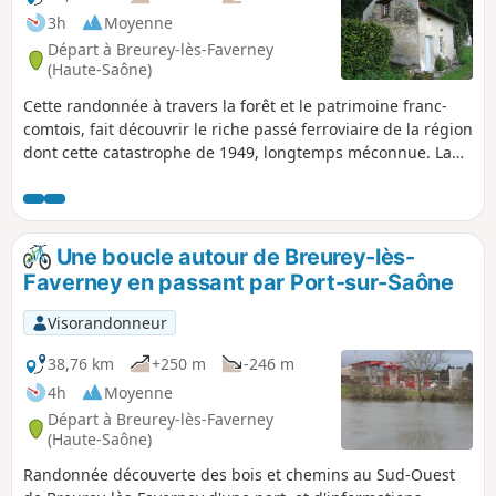
3h
Moyenne
Départ à Breurey-lès-Faverney
(Haute-Saône)
Cette randonnée à travers la forêt et le patrimoine franc-
comtois, fait découvrir le riche passé ferroviaire de la région
dont cette catastrophe de 1949, longtemps méconnue. La
stèle des Balières (Port d'Atelier), édifiée en 2014, est là pour
s’en souvenir.
Une boucle autour de Breurey-lès-
Faverney en passant par Port-sur-Saône
Visorandonneur
38,76 km
+250 m
-246 m
4h
Moyenne
Départ à Breurey-lès-Faverney
(Haute-Saône)
Randonnée découverte des bois et chemins au Sud-Ouest