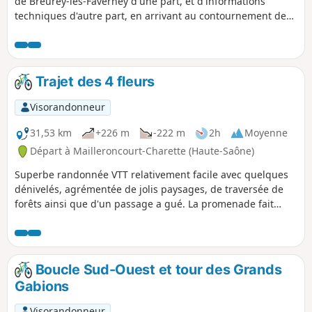
de Breurey-lès-Faverney d'une part, et d'informations
techniques d'autre part, en arrivant au contournement de
Port-sur-Saône. Le tracé de 8 km en 2 x 2 voies, le
franchissement de la Scycotte, le diffuseur de la D6, et le
viaduc de 607 mètres sur la Saône, constituent les pièces
maîtresses de la déviation de la N19.
Trajet des 4 fleurs
Visorandonneur
31,53 km
+226 m
-222 m
2h
Moyenne
Départ à Mailleroncourt-Charette (Haute-Saône)
Superbe randonnée VTT relativement facile avec quelques
dénivelés, agrémentée de jolis paysages, de traversée de
forêts ainsi que d'un passage a gué. La promenade fait
découvrir le magnifique village de Ehuns, point d'intérêt
principal de la randonnée. Ce village a été récompensé des
4 fleurs du fleurissement des communes en 2010.
Boucle Sud-Ouest et tour des Grands
Gabions
Visorandonneur