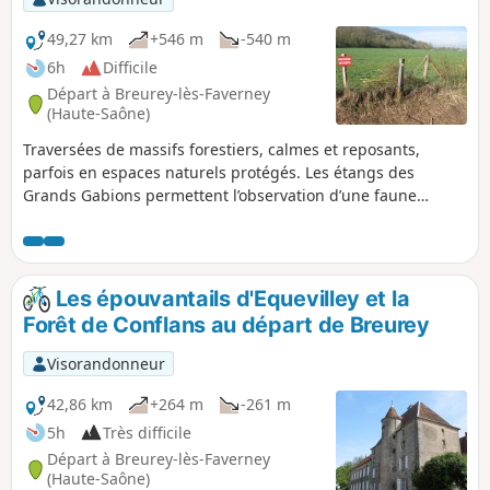
49,27 km
+546 m
-540 m
6h
Difficile
Départ à Breurey-lès-Faverney
(Haute-Saône)
Traversées de massifs forestiers, calmes et reposants,
parfois en espaces naturels protégés. Les étangs des
Grands Gabions permettent l’observation d’une faune
importante d’oiseaux, voire, en étant matinal, de sangliers
en hiver, quand les lieux sont tranquilles.
Les épouvantails d'Equevilley et la
Forêt de Conflans au départ de Breurey
Visorandonneur
42,86 km
+264 m
-261 m
5h
Très difficile
Départ à Breurey-lès-Faverney
(Haute-Saône)