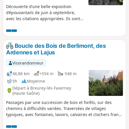
Découverte d’une belle exposition
d’épouvantails de juin à septembre,
avec les citations appropriées. Ils sont
présents le reste de l’année, mais moins
mis en valeur. Suite du parcours dans
les bois de Lajus, d'Equevilley, de
Dessous, des Chignolots, de Berlimont,
Boucle des Bois de Berlimont, des
de Meule et retour par la difficile Forêt
Ardennes et Lajus
de Conflans.
Visorandonneur
46,86 km
+554 m
-548 m
5h
Moyenne
Départ à Breurey-lès-Faverney
(Haute-Saône)
Passages par une succession de bois et forêts, sur des
chemins à difficultés variées. Traversées de villages
typiques, avec fontaines, lavoirs, calvaires et clochers franc-
comtois à tuiles vernissées.