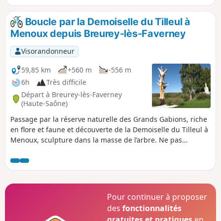
Boucle par la Demoiselle du Tilleul à
Menoux depuis Breurey-lès-Faverney
Visorandonneur
59,85 km
+560 m
-556 m
6h
Très difficile
Départ à Breurey-lès-Faverney
(Haute-Saône)
Passage par la réserve naturelle des Grands Gabions, riche
en flore et faune et découverte de la Demoiselle du Tilleul à
Menoux, sculpture dans la masse de l’arbre. Ne pas
manquer le remarquable pont métallique du XIXe à la
Polonceau de Bourguignon-lès-Conflans.
Pour continuer à proposer
des
fonctionnalités
gratuites et pratiques
en