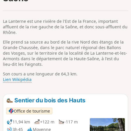
p
La Lanterne est une rivière de l'Est de la France, important
affluent de la rive gauche de la Saône, et donc sous-affluent du
Rhône.
Elle prend sa source au bord de la rive Nord des étangs de la
Grande Chaussée, dans le parc naturel régional des Ballons
des Vosges, sur le territoire de la localité de La Lanterne-et-les-
Armonts dans le département de la Haute-Saône, à l'est du
lieu-dit les Faignots.
Son cours a une longueur de 64,3 km.
Lien Wikipédia
Sentier du bois des Hauts
Office de tourisme
11,94 km
+122 m
-117 m
3h 45
Moyenne