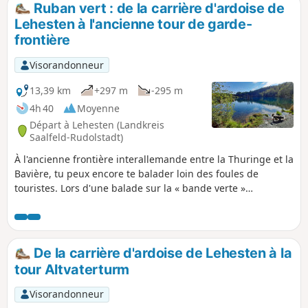
Ruban vert : de la carrière d'ardoise de
p
Lehesten à l'ancienne tour de garde-
frontière
Visorandonneur
13,39 km
+297 m
-295 m
4h 40
Moyenne
Départ à Lehesten (Landkreis
Saalfeld-Rudolstadt)
À l'ancienne frontière interallemande entre la Thuringe et la
Bavière, tu peux encore te balader loin des foules de
touristes. Lors d'une balade sur la « bande verte »
allemande, le chemin qui suit l'ancienne route militaire est
toujours une expérience unique, et une ancienne tour
frontalière, à moitié en ruine, se dresse encore sur la
colline. Mais la carrière d'ardoise abandonnée près de
De la carrière d'ardoise de Lehesten à la
Lehesten, l'une des plus grandes d'Europe, est sans aucun
tour Altvaterturm
doute un site d'une beauté exceptionnelle. Aujourd'hui, un
monument technique ouvert aux visiteurs se trouve au bord
Visorandonneur
du lac Schiefersee.