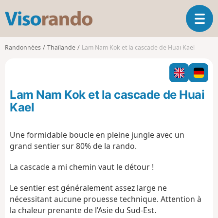
V
O
i
u
s
v
o
Randonnées
Thaïlande
Lam Nam Kok et la cascade de Huai Kael
r
r
i
a
r
n
l
d
Lam Nam Kok et la cascade de Huai
a
o
n
Kael
a
v
Une formidable boucle en pleine jungle avec un
i
grand sentier sur 80% de la rando.
g
a
La cascade a mi chemin vaut le détour !
t
i
o
Le sentier est généralement assez large ne
n
nécessitant aucune prouesse technique. Attention à
la chaleur prenante de l’Asie du Sud-Est.