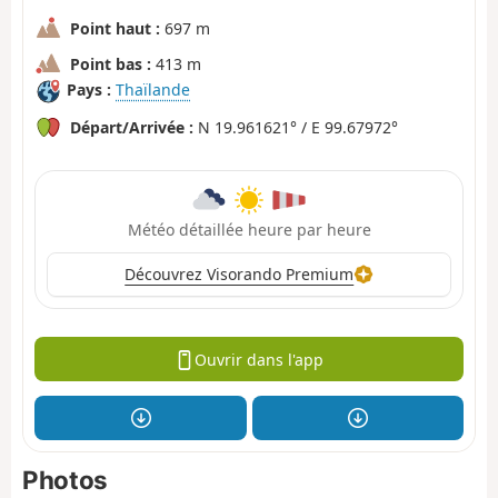
Point haut :
697 m
Point bas :
413 m
Pays :
Thaïlande
Départ/Arrivée :
N 19.961621° / E 99.67972°
Météo détaillée heure par heure
Découvrez Visorando Premium
Ouvrir dans l'app
Photos