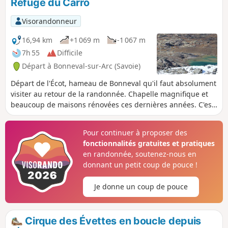
Refuge du Carro
Visorandonneur
16,94 km
+1 069 m
-1 067 m
7h 55
Difficile
Départ à Bonneval-sur-Arc (Savoie)
Départ de l'Écot, hameau de Bonneval qu'il faut absolument
visiter au retour de la randonnée. Chapelle magnifique et
beaucoup de maisons rénovées ces dernières années. C'est
le village de France le plus haut habité sauf en hiver.
Pour continuer à proposer des
fonctionnalités gratuites et pratiques
en randonnée, soutenez-nous en
donnant un petit coup de pouce !
Je donne un coup de pouce
Cirque des Évettes en boucle depuis