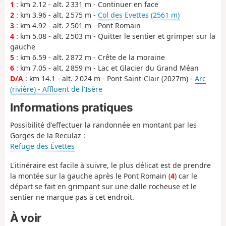
1
: km 2.12 - alt. 2 331 m - Continuer en face
2
: km 3.96 - alt. 2 575 m -
Col des Evettes (2561 m)
3
: km 4.92 - alt. 2 501 m - Pont Romain
4
: km 5.08 - alt. 2 503 m - Quitter le sentier et grimper sur la
gauche
5
: km 6.59 - alt. 2 872 m - Crête de la moraine
6
: km 7.05 - alt. 2 859 m - Lac et Glacier du Grand Méan
D/A
: km 14.1 - alt. 2 024 m - Pont Saint-Clair (2027m) -
Arc
(rivière) - Affluent de l'Isère
Informations pratiques
Possibilité d'effectuer la randonnée en montant par les
Gorges de la Reculaz :
Refuge des Évettes
L'itinéraire est facile à suivre, le plus délicat est de prendre
la montée sur la gauche après le Pont Romain (
4
) car le
départ se fait en grimpant sur une dalle rocheuse et le
sentier ne marque pas à cet endroit.
À voir