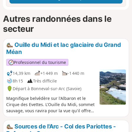
Autres randonnées dans le
secteur
Ouille du Midi et lac glaciaire du Grand
Méan
Professionnel du tourisme
14,39 km
+1 449 m
-1 440 m
8h 15
Très difficile
Départ à Bonneval-sur-Arc (Savoie)
Magnifique belvédère sur l'Albaron et le
Cirque des Evettes. L'Ouille du Midi, sommet
sauvage, vous ravira pour la vue qu'il offre
sur nombre de sommets de Haute-
Maurienne.
Sources de l'Arc - Col des Pariottes -