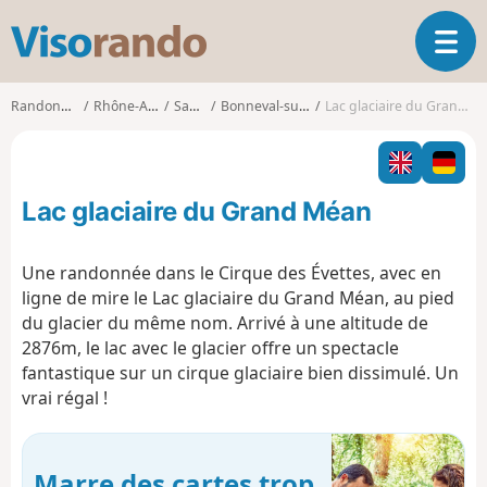
V
O
i
u
s
v
o
Randonnées
Rhône-Alpes
Savoie
Bonneval-sur-Arc
Lac glaciaire du Grand Méan
r
r
i
a
r
n
l
d
Lac glaciaire du Grand Méan
a
o
n
a
Une randonnée dans le Cirque des Évettes, avec en
v
ligne de mire le Lac glaciaire du Grand Méan, au pied
i
du glacier du même nom. Arrivé à une altitude de
g
2876m, le lac avec le glacier offre un spectacle
a
t
fantastique sur un cirque glaciaire bien dissimulé. Un
i
vrai régal !
o
n
Marre des cartes trop