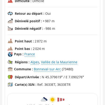
Difficulté :
Difficile
Retour au départ :
Oui
Dénivelé positif :
+ 987 m
Dénivelé négatif :
- 986 m
Point haut :
2 872 m
Point bas :
2 024 m
Pays :
France
Régions :
Alpes
,
Vallée de la Maurienne
Commune :
Bonneval-sur-Arc
(73480)
Départ/Arrivée :
N 45.379619° / E 7.090276°
Carte(s) IGN :
Ref. 3633ET, 3633ETR