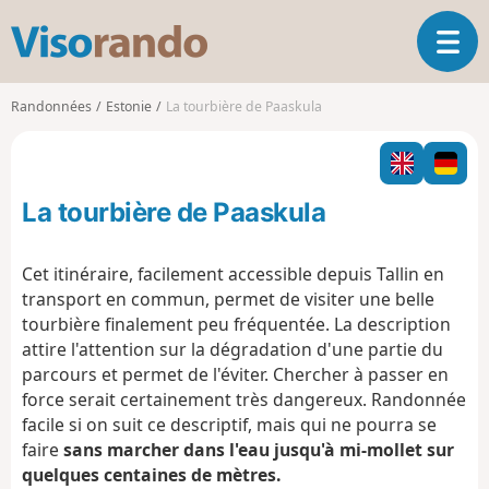
V
O
i
u
s
v
o
Randonnées
Estonie
La tourbière de Paaskula
r
r
i
a
r
n
l
d
La tourbière de Paaskula
a
o
n
a
Cet itinéraire, facilement accessible depuis Tallin en
v
transport en commun, permet de visiter une belle
i
tourbière finalement peu fréquentée. La description
g
attire l'attention sur la dégradation d'une partie du
a
t
parcours et permet de l'éviter. Chercher à passer en
i
force serait certainement très dangereux. Randonnée
o
facile si on suit ce descriptif, mais qui ne pourra se
n
faire
sans marcher dans l'eau jusqu'à mi-mollet sur
quelques centaines de mètres.