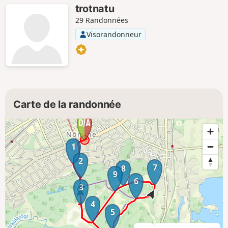
trotnatu
29 Randonnées
Visorandonneur
Carte de la randonnée
1
2
7
8
9
6
3
4
5