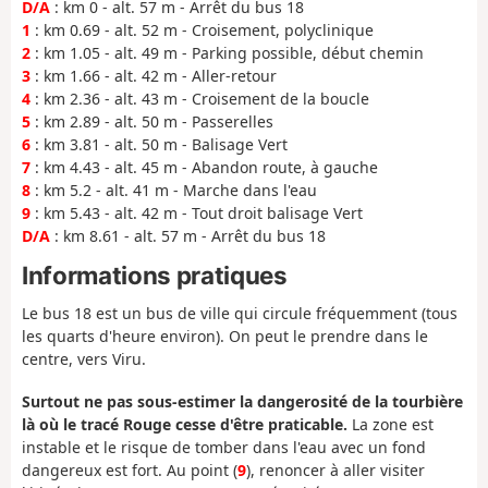
D/A
: km 0 - alt. 57 m - Arrêt du bus 18
1
: km 0.69 - alt. 52 m - Croisement, polyclinique
2
: km 1.05 - alt. 49 m - Parking possible, début chemin
3
: km 1.66 - alt. 42 m - Aller-retour
4
: km 2.36 - alt. 43 m - Croisement de la boucle
5
: km 2.89 - alt. 50 m - Passerelles
6
: km 3.81 - alt. 50 m - Balisage Vert
7
: km 4.43 - alt. 45 m - Abandon route, à gauche
8
: km 5.2 - alt. 41 m - Marche dans l'eau
9
: km 5.43 - alt. 42 m - Tout droit balisage Vert
D/A
: km 8.61 - alt. 57 m - Arrêt du bus 18
Informations pratiques
Le bus 18 est un bus de ville qui circule fréquemment (tous
les quarts d'heure environ). On peut le prendre dans le
centre, vers Viru.
Surtout ne pas sous-estimer la dangerosité de la tourbière
là où le tracé Rouge cesse d'être praticable.
La zone est
instable et le risque de tomber dans l'eau avec un fond
dangereux est fort. Au point (
9
), renoncer à aller visiter