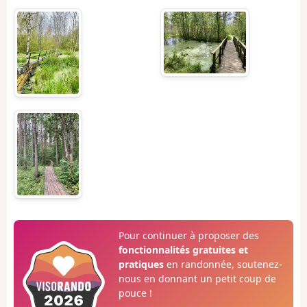
Pour continuer à proposer des
fonctionnalités gratuites et
pratiques
en randonnée, soutenez-
nous en donnant un petit coup de
pouce !