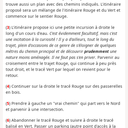
trouve aussi un plan avec des chemins indiqués. L'itinéraire
proposé sera un mélange de l'itinéraire Rouge et du Vert et
commence sur le sentier Rouge.
(
3
) L'itinéraire propose ici une petite incursion à droite le
long d'un cours d'eau.
C'est évidemment facultatif, mais c'est
une incitation à la curiosité ! Il y a d'ailleurs, tout le long du
trajet, plein d'occasions de ce genre de s'éloigner de quelques
mètres du chemin principal et de découvrir
prudemment
une
nature moins aménagée. Il ne faut pas s'en priver
. Parvenir au
croisement entre le trajet Rouge, qui continue à peu près
tout droit, et le tracé Vert par lequel on revient pour le
retour.
(
4
) Continuer sur la droite le tracé Rouge sur des passerelles
en bois.
(
5
) Prendre à gauche un "vrai chemin" qui part vers le Nord
et parvenir à une intersection.
(
6
) Abandonner le tracé Rouge et suivre à droite le tracé
balisé en Vert. Passer un parking (autre point d'accès à la