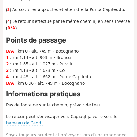
(
3
) Au col, virer à gauche, et atteindre la Punta Capiteddu.
(
4
) Le retour s'effectue par le même chemin, en sens inverse
(
D/A
).
Points de passage
D/A
: km 0 - alt. 749 m - Bocognano
1
: km 1.14 - alt. 903 m - Broncu
2
: km 1.65 - alt. 1 027 m - Purcili
3
: km 4.13 - alt. 1 623 m - Col
4
: km 4.48 - alt. 1 662 m - Punte Capitedu
D/A
: km 8.96 - alt. 749 m - Bocognano
Informations pratiques
Pas de fontaine sur le chemin, prévoir de l'eau.
Le retour peut s'envisager vers Capiaghja voire vers le
hameau de Ceddi
.
Soyez toujours prudent et prévoyant lors d'une randonnée.