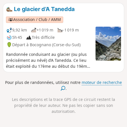
Le glacier d’A Tanedda
Association / Club / AMM
9,92 km
+1 019 m
-1 019 m
5h 45
Très difficile
Départ à Bocognano (Corse-du-Sud)
Randonnée conduisant au glacier (ou plus
précisément au névé) d’A Tanedda. Ce lieu
était exploité du 17ème au début du 19ème
siècle pour le commerce de la glace. Après
extraction, celle-ci était acheminée jusqu'à
Pour plus de randonnées, utilisez notre
moteur de recherche
Ajaccio. Une belle ascension, alternant zones
.
ombragées et zones ensoleillées, qui
permettra d'imaginer la rudesse de la vie
Les descriptions et la trace GPS de ce circuit restent la
d'antan.
propriété de leur auteur. Ne pas les copier sans son
autorisation.