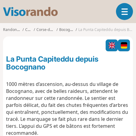
V
O
i
u
s
v
o
Randonnées
Corse
Corse-du-Sud
Bocognano
La Punta Capiteddu depuis Bocognano
r
r
i
a
r
n
l
d
La Punta Capiteddu depuis
a
o
n
Bocognano
a
v
1000 mètres d’ascension, au-dessus du village de
i
Bocognano, avec de belles raideurs, attendent le
g
a
randonneur sur cette randonnée. Le sentier est
t
parfois délicat, du fait des chutes fréquentes d’arbres
i
qui entraînent, ponctuellement, des modifications du
o
tracé. Le marquage se fait plus rare dans le dernier
n
tiers. L’appui du GPS et de bâtons est fortement
recommandé.