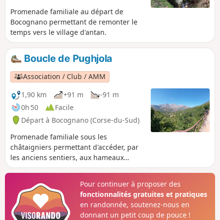
Promenade familiale au départ de
Bocognano permettant de remonter le
temps vers le village d'antan.
Boucle de Pughjola
Association / Club / AMM
1,90 km
+91 m
-91 m
0h 50
Facile
Départ à Bocognano (Corse-du-Sud)
Promenade familiale sous les
châtaigniers permettant d'accéder, par
les anciens sentiers, aux hameaux
perchés du village de Bocognano.
Pour continuer à proposer des
fonctionnalités gratuites et pratiques
en randonnée, soutenez-nous en
donnant un petit coup de pouce !