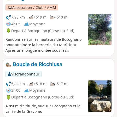
des villageois.
Association / Club / AMM
7,98 km
+619 m
-610 m
4h 05
Moyenne
Départ à Bocognano (Corse-du-Sud)
Randonnée sur les hauteurs de Bocognano
pour atteindre la bergerie d'u Muricintu.
Après une longue montée sous les
châtaigniers et les hêtres puis un passage
en crête, vous atteindrez la bergerie au bord
Boucle de Ricchiusa
d'un ruisseau et sous la fraîcheur des
aulnes.
Visorandonneur
5,44 km
+518 m
-517 m
3h 00
Moyenne
Départ à Bocognano (Corse-du-Sud)
À 850m d'altitude, vue sur Bocognano et la
vallée de la Gravone.