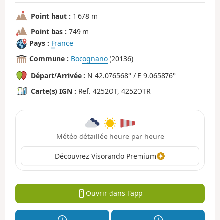
Point haut :
1 678 m
Point bas :
749 m
Pays :
France
Commune :
Bocognano
(20136)
Départ/Arrivée :
N 42.076568° / E 9.065876°
Carte(s) IGN :
Ref. 4252OT, 4252OTR
Météo détaillée heure par heure
Découvrez Visorando Premium
Ouvrir dans l'app