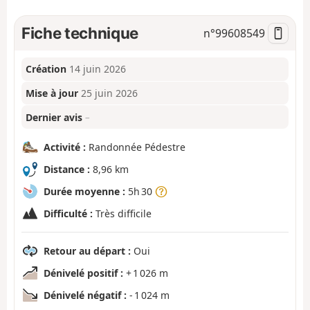
Fiche technique
n°
99608549
Création
14 juin 2026
Mise à jour
25 juin 2026
Dernier avis
–
Activité :
Randonnée Pédestre
Distance :
8,96 km
Durée moyenne :
5h 30
Difficulté :
Très difficile
Retour au départ :
Oui
Dénivelé positif :
+ 1 026 m
Dénivelé négatif :
- 1 024 m