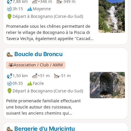
7,88 km
+346 m
-349 m
3h 15
Moyenne
Départ à Bocognano (Corse-du-Sud)
Promenade sous les chênes permettant de
relier le village de Bocognano à la Piscia di
Tavera Vechja, également appelée "Cascade
du Voile de la Mariée".
Boucle du Broncu
Association / Club / AMM
1,50 km
+51 m
-51 m
0h 35
Facile
Départ à Bocognano (Corse-du-Sud)
Petite promenade familiale effectuant
une boucle autour des ruisseaux,
suivant les anciens chemins qui
reliaient autrefois les différents
hameaux ou conduisaient aux jardins
Bergerie d'u Muricintu