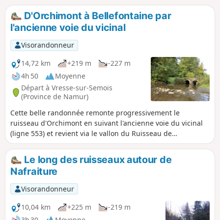
D'Orchimont à Bellefontaine par
l'ancienne voie du vicinal
Visorandonneur
14,72 km
+219 m
-227 m
4h 50
Moyenne
Départ à Vresse-sur-Semois
(Province de Namur)
Cette belle randonnée remonte progressivement le
ruisseau d'Orchimont en suivant l'ancienne voie du vicinal
(ligne 553) et revient via le vallon du Ruisseau de
Bellefontaine. À l'entrée du village de Bellefontaine, un petit
détour mène vers la Fontaine de Saint-Furcy et à la Grotte
Le long des ruisseaux autour de
de Notre-Dame de Bellefontaine.
Nafraiture
Visorandonneur
10,04 km
+225 m
-219 m
3h 30
Moyenne