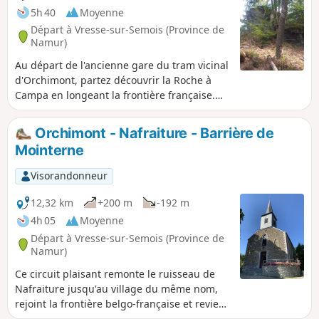
5h 40
Moyenne
Départ à Vresse-sur-Semois (Province de
Namur)
Au départ de l'ancienne gare du tram vicinal
d'Orchimont, partez découvrir la Roche à
Campa en longeant la frontière française.
Ensuite direction la chapelle du Flachîs puis
le Camp des Blaireaux qui est une
Orchimont - Nafraiture - Barrière de
reconstitution d'un camp de maquisards et
Mointerne
terminez par la Roche des Fées de Vresse-
sur-Semois.
Visorandonneur
12,32 km
+200 m
-192 m
4h 05
Moyenne
Départ à Vresse-sur-Semois (Province de
Namur)
Ce circuit plaisant remonte le ruisseau de
Nafraiture jusqu'au village du même nom,
rejoint la frontière belgo-française et revient
par l'autre versant du même vallon.