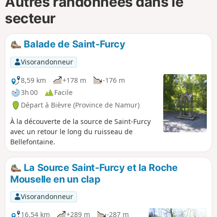
Autres randonnées dans le
secteur
Balade de Saint-Furcy
Visorandonneur
8,59 km
+178 m
-176 m
3h 00
Facile
Départ à Bièvre (Province de Namur)
À la découverte de la source de Saint-Furcy
avec un retour le long du ruisseau de
Bellefontaine.
La Source Saint-Furcy et la Roche
Mouselle en un clap
Visorandonneur
16,54 km
+289 m
-287 m