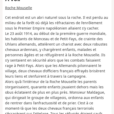
Roche Mouselle
Cet endroit est un abri naturel sous la roche. Il est perdu au
milieu de la forêt où déjà les réfractaires de l’enrôlement
sous le Premier Empire napoléonien allaient s’y cacher.
Le 23 août 1914, au début de la première guerre mondiale,
les habitants de Monceau et de Petit-Fays, de crainte des
Uhlans allemands, attelèrent un chariot avec deux robustes
chevaux ardennais, y chargèrent enfants, malades et
personnes âgées et se réfugièrent à la Roche Mouselle. Ils
s’y sentaient en sécurité alors que les combats faisaient
rage à Petit-Fays. Alors que les Allemands pilonnaient le
village, deux chevaux d’officiers français effrayés brisèrent
leurs liens et s’enfuirent à travers la campagne.
Alors qu’à l’intérieur de la Roche Mouselle les parents
s’organisaient, quarante enfants jouaient dehors mais les
obus éclataient de plus en plus près. Monsieur Maldague,
qui dirigeait le groupe de villageois, ordonna aux enfants
de rentrer dans l’anfractuosité et de prier. C’est à ce
moment-là que les deux chevaux français terrorisés
s’écrasèrent sur l’attelage. Tous les réfugiés étaient saufs.