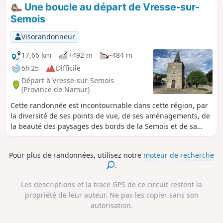
pour rejoindre le Col de Conrad, puis la Chapelle du Flachi.
Une boucle au départ de Vresse-sur-
Semois
Visorandonneur
17,66 km
+492 m
-484 m
6h 25
Difficile
Départ à Vresse-sur-Semois
(Province de Namur)
Cette randonnée est incontournable dans cette région, par
la diversité de ses points de vue, de ses aménagements, de
la beauté des paysages des bords de la Semois et de sa
forêt ardennaise. Traversée de La Semois sur un pont de
claies. Sentier des légendes. Points de vue de Saloru - du
Pour plus de randonnées, utilisez notre
moteur de recherche
Jambon de Membre - de Vresse - Reconstitution du Maquis
.
des Blaireaux.
Les descriptions et la trace GPS de ce circuit restent la
propriété de leur auteur. Ne pas les copier sans son
autorisation.