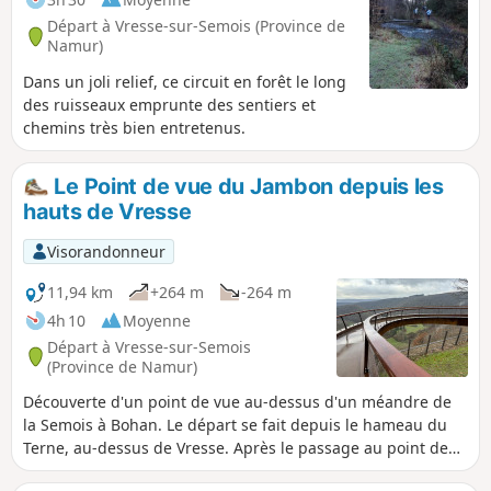
Départ à Vresse-sur-Semois (Province de
Namur)
Dans un joli relief, ce circuit en forêt le long
des ruisseaux emprunte des sentiers et
chemins très bien entretenus.
Le Point de vue du Jambon depuis les
hauts de Vresse
Visorandonneur
11,94 km
+264 m
-264 m
4h 10
Moyenne
Départ à Vresse-sur-Semois
(Province de Namur)
Découverte d'un point de vue au-dessus d'un méandre de
la Semois à Bohan. Le départ se fait depuis le hameau du
Terne, au-dessus de Vresse. Après le passage au point de
vue, le parcours sinue sur le haut du versant de la Semois,