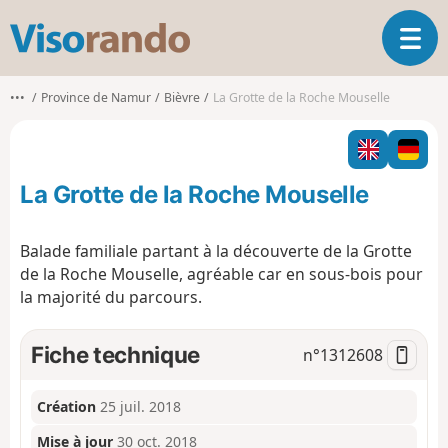
V
O
i
u
s
v
o
•••
Province de Namur
Bièvre
La Grotte de la Roche Mouselle
r
r
i
a
r
n
l
d
La Grotte de la Roche Mouselle
a
o
n
a
Balade familiale partant à la découverte de la Grotte
v
de la Roche Mouselle, agréable car en sous-bois pour
i
la majorité du parcours.
g
a
t
Fiche technique
n°
1312608
i
o
n
Création
25 juil. 2018
Mise à jour
30 oct. 2018