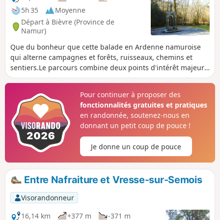
5h 35
Moyenne
Départ à Bièvre (Province de
Namur)
Que du bonheur que cette balade en Ardenne namuroise
qui alterne campagnes et forêts, ruisseaux, chemins et
sentiers.Le parcours combine deux points d'intérêt majeurs
dans la région : la Source Saint Furcy et la Grotte de la
Roche Mouselle.
Pour continuer à proposer des
fonctionnalités gratuites et pratiques
en randonnée, soutenez-nous en
donnant un petit coup de pouce !
Je donne un coup de pouce
Entre Nafraiture et Vresse-sur-Semois
Visorandonneur
16,14 km
+377 m
-371 m