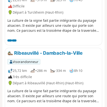
Difficile
Départ à Turckheim (Haut-Rhin)
La culture de la vigne fait partie intégrante du paysage
alsacien. Il existe par ailleurs une route qui porte son
nom. Ce parcours est la troisième étape de la traversée
des vignes et permet de relier Turckheim à Ribeauvillé.
Les points de vue sont très nombreux voire même
omniprésents en dehors des villages. Ces derniers sont
très typiques avec de jolies maisons à colombages et ont
Ribeauvillé - Dambach-la-Ville
un charme indéniable. Le patrimoine est lui aussi tout
aussi bien représenté.
Visorandonneur
25,72 km
+286 m
-334 m
8h 10
Très difficile
Départ à Ribeauvillé (Haut-Rhin) (Haut-Rhin)
La culture de la vigne fait partie intégrante du paysage
alsacien. Il existe par ailleurs une route qui porte son
nom. Ce parcours est la troisième étape de la traversée
des vignes et permet de relier Ribeauvillé à Dambach-la-