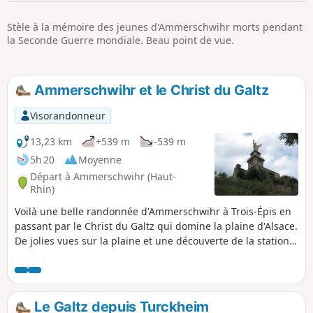
p
Stèle à la mémoire des jeunes d'Ammerschwihr morts pendant
la Seconde Guerre mondiale. Beau point de vue.
Ammerschwihr et le Christ du Galtz
Visorandonneur
13,23 km
+539 m
-539 m
5h 20
Moyenne
Départ à Ammerschwihr (Haut-
Rhin)
Voilà une belle randonnée d'Ammerschwihr à Trois-Épis en
passant par le Christ du Galtz qui domine la plaine d'Alsace.
De jolies vues sur la plaine et une découverte de la station
de Trois Épis qui a été lieu de villégiature des Alsaciens et
en a gardé quelques belles demeures.
Le Galtz depuis Turckheim