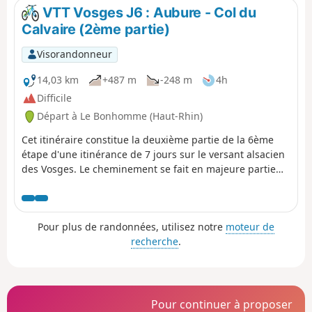
la mention TMV (Traversée du Massif Vosgien).
VTT Vosges J6 : Aubure - Col du
Calvaire (2ème partie)
Visorandonneur
14,03 km
+487 m
-248 m
4h
Difficile
Départ à Le Bonhomme (Haut-Rhin)
Cet itinéraire constitue la deuxième partie de la 6ème
étape d'une itinérance de 7 jours sur le versant alsacien
des Vosges. Le cheminement se fait en majeure partie
sur des routes forestières en bon état. Le balisage,
excellent, est constitué de plaquettes sur lesquelles
figurent un logo VTT Orange ou Rouge accompagné de
Pour plus de randonnées, utilisez notre
moteur de
la mention TMV (Traversée du Massif Vosgien).
recherche
.
Pour continuer à proposer