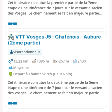
Cet itinéraire constitue la première partie de la 7ème
étape d'une itinérance de 7 jours sur le versant alsacien
des Vosges. Le cheminement se fait en majeure partie
sur des routes forestières en bon état. Le balisage,
excellent, est constitué de plaquettes sur lesquelles
figurent un logo VTT Orange ou Rouge accompagné de
la mention TMV (Traversée du Massif Vosgien).
VTT Vosges J5 : Chatenois - Aubure
(2ème partie)
Visorandonneur
13,22 km
+386 m
-267 m
2h30
Moyenne
Départ à Thannenkirch (Haut-Rhin)
Cet itinéraire constitue la deuxième partie de la 5ème
étape d'une itinérance de 7 jours sur le versant alsacien
des Vosges. Le cheminement se fait en majeure partie
sur des routes forestières en bon état. Le balisage,
excellent, est constitué de plaquettes sur lesquelles
figurent un logo VTT Orange ou Rouge accompagné de