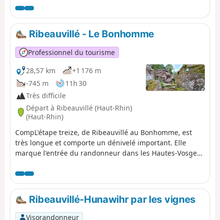
Ville. Les points de vue sont très nombreux voire même
omniprésents en dehors des villages. Ces derniers sont
très typiques avec de jolies maisons à colombages et ont
Ribeauvillé - Le Bonhomme
un charme indéniable. Le patrimoine est lui aussi tout
aussi bien représenté.
Professionnel du tourisme
28,57 km
+1 176 m
-745 m
11h 30
Très difficile
Départ à Ribeauvillé (Haut-Rhin)
(Haut-Rhin)
CompL'étape treize, de Ribeauvillé au Bonhomme, est
très longue et comporte un dénivelé important. Elle
marque l'entrée du randonneur dans les Hautes-Vosges
et ses premiers grands sommets : Hirzberg, Brézouard,
via la vallée de Lapoutroie. Avec une ambiance
montagnarde et de superbes vues en perspective.
Ribeauvillé-Hunawihr par les vignes
Visorandonneur