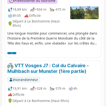
Professionnel du tourisme
18,89 km
+934 m
-475 m
8h 05
Difficile
Départ à Le Bonhomme (Haut-
Rhin)
Une longue montée pour commencer, une plongée dans
l’histoire de la Première Guerre Mondiale du côté de la
Tête des Faux et, enfin, une «balade» sur les crêtes du
Gazon du Faing et du Tanet qui dominent quelques-uns
des plus beaux lacs des Hautes Vosges : Lac Blanc, Lac
Noir, Lac Vert, Lac du Forlet...
VTT Vosges J7 : Col du Calvaire -
Mulhbach sur Munster (1ère partie)
Visorandonneur
19,91 km
+328 m
-579 m
4h
Difficile
Départ à Le Bonhomme (Haut-Rhin)