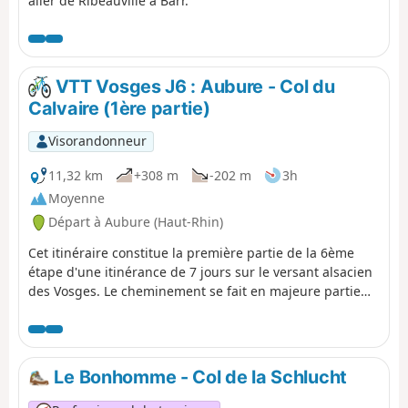
aller de Ribeauvillé à Barr.
VTT Vosges J6 : Aubure - Col du
Calvaire (1ère partie)
Visorandonneur
11,32 km
+308 m
-202 m
3h
Moyenne
Départ à Aubure (Haut-Rhin)
Cet itinéraire constitue la première partie de la 6ème
étape d'une itinérance de 7 jours sur le versant alsacien
des Vosges. Le cheminement se fait en majeure partie
sur des routes forestières en bon état. Le balisage,
excellent, est constitué de plaquettes sur lesquelles
figurent un logo VTT Orange ou Rouge accompagné de
la mention TMV (Traversée du Massif Vosgien).
Le Bonhomme - Col de la Schlucht