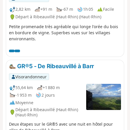
2,82 km
+91 m
-67 m
1h 05
Facile
Départ à Ribeauvillé (Haut-Rhin) (Haut-Rhin)
Petite promenade très agréable qui longe l'orée du bois
en bordure de vigne. Superbes vues sur les villages
environnants.
GR®5 - De Ribeauvillé à Barr
Visorandonneur
55,64 km
+1 880 m
-1 953 m
2 jours
Moyenne
Départ à Ribeauvillé (Haut-Rhin)
(Haut-Rhin)
Deux étapes sur le GR®5 avec une nuit en hôtel pour