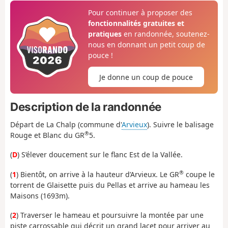
Pour continuer à proposer des
fonctionnalités gratuites et
pratiques
en randonnée, soutenez-
nous en donnant un petit coup de
pouce !
Je donne un coup de pouce
Description de la randonnée
Départ de La Chalp (commune d'
Arvieux
). Suivre le balisage
®
Rouge et Blanc du GR
5.
(
D
) S’élever doucement sur le flanc Est de la Vallée.
®
(
1
) Bientôt, on arrive à la hauteur d’Arvieux. Le GR
coupe le
torrent de Glaisette puis du Pellas et arrive au hameau les
Maisons (1693m).
(
2
) Traverser le hameau et poursuivre la montée par une
piste carrossable qui décrit un grand lacet pour arriver au