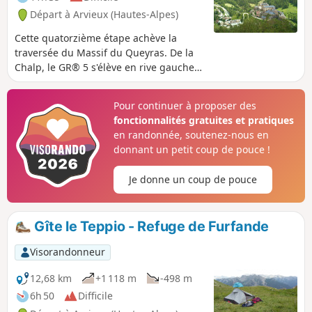
Départ à Arvieux (Hautes-Alpes)
Cette quatorzième étape achève la
traversée du Massif du Queyras. De la
Chalp, le GR® 5 s'élève en rive gauche
du Torrent de l'Izoard au dessus
d'Arvieux puis rejoint le hameau les
Pour continuer à proposer des
Maisons. De là il rallie le lac de Roue
fonctionnalités gratuites et pratiques
avant de plonger sur Chateau-Queyras.
en randonnée, soutenez-nous en
L'itinéraire gravit la pente raide du
donnant un petit coup de pouce !
versant opposé en rive droite du Torrent
de Bramousse, rejoint une route dans
Je donne un coup de pouce
un lacet et la laisse au suivant. Il
poursuit dans la combe du torrent,
rejoint la crête séparant les vallons de
Gîte le Teppio - Refuge de Furfande
Bramousse et de Riou Vert et à flanc de
pente sous les pointes de la Selle et de
Visorandonneur
Rasis gagne le Col Fromage. Le sentier
plonge en rive droite du Ravin de Rasis
12,68 km
+1 118 m
-498 m
pour parvenir au Villard avant d'arriver
6h 50
Difficile
à Ceillac d'où il longe le Torrent du