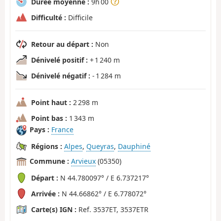
Durée moyenne :
9h 00
Difficulté :
Difficile
Retour au départ :
Non
Dénivelé positif :
+ 1 240 m
Dénivelé négatif :
- 1 284 m
Point haut :
2 298 m
Point bas :
1 343 m
Pays :
France
Régions :
Alpes
,
Queyras
,
Dauphiné
Commune :
Arvieux
(05350)
Départ :
N 44.780097° / E 6.737217°
Arrivée :
N 44.66862° / E 6.778072°
Carte(s) IGN :
Ref. 3537ET, 3537ETR