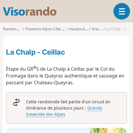
V
O
i
u
s
v
o
Randonnées
Provence-Alpes-Côte d'Azur
Hautes-Alpes
Arvieux
La Chalp - Ceillac
r
r
i
a
r
n
La Chalp - Ceillac
l
d
a
o
n
®
Étape du GR
5 de La Chalp à Ceillac par le Col du
a
Fromage dans le Queyras authentique et sauvage en
v
passant par Chateau-Queyras.
i
g
a
t
Cette randonnée fait partie d'un circuit en
i
itinérance de plusieurs jours :
Grande
o
traversée des Alpes
n