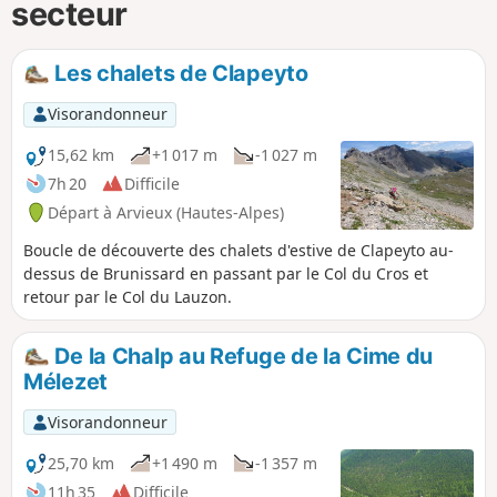
secteur
Les chalets de Clapeyto
Visorandonneur
15,62 km
+1 017 m
-1 027 m
7h 20
Difficile
Départ à Arvieux (Hautes-Alpes)
Boucle de découverte des chalets d'estive de Clapeyto au-
dessus de Brunissard en passant par le Col du Cros et
retour par le Col du Lauzon.
De la Chalp au Refuge de la Cime du
Mélezet
Visorandonneur
25,70 km
+1 490 m
-1 357 m
11h 35
Difficile