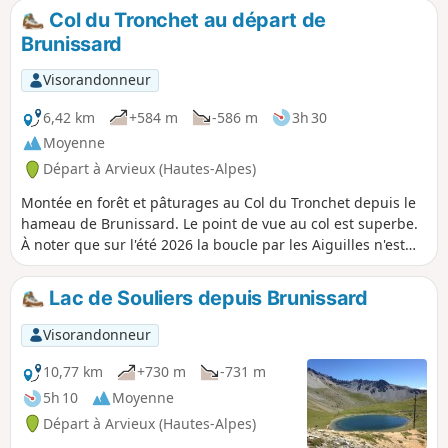
Col du Tronchet au départ de
Brunissard
Visorandonneur
6,42 km
+584 m
-586 m
3h 30
Moyenne
Départ à Arvieux (Hautes-Alpes)
Montée en forêt et pâturages au Col du Tronchet depuis le
hameau de Brunissard. Le point de vue au col est superbe.
À noter que sur l'été 2026 la boucle par les Aiguilles n'est
pas possible en raison de travaux forestiers.
Lac de Souliers depuis Brunissard
Visorandonneur
10,77 km
+730 m
-731 m
5h 10
Moyenne
Départ à Arvieux (Hautes-Alpes)