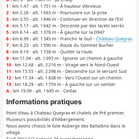
1
: km 1.47 - alt. 1 751 m - À hauteur d’Arvieux
2
: km 2.28 - alt. 1 693 m - Poursuivre sur la piste
3
: km 3.55 - alt. 1 846 m - Continuer en direction de l’Est
4
: km 5.17 - alt. 1 642 m - Descente par des lacets serrés
5
: km 6.14 - alt. 1 376 m - À gauche sur la D947
6
: km 6.99 - alt. 1 345 m - Franchir le Guil -
Château-Queyras
7
: km 8.23 - alt. 1 590 m - Route du Sommet Bucher
8
: km 9.19 - alt. 1 738 m - Quitter la route
9
: km 11.04 - alt. 1 997 m - Ignorer un chemin à gauche
10
: km 12.68 - alt. 2 216 m - Virage vers le Nord-Ouest
11
: km 15.55 - alt. 2 298 m - Descendre sur le versant Sud
12
: km 17.34 - alt. 1 838 m - Vers l'Ouest sur un chemin
13
: km 18.29 - alt. 1 759 m - À gauche sur un sentier
A
: km 19.09 - alt. 1 645 m - Ceillac
Informations pratiques
Point d'eau à Chateau Queyras et chalets de Pré premier.
Plusieurs possibilités d'hébergement.
Nous avons choisis le Gite Auberge des Balladins dans le
village.
Tarif 2012 1/2 pension 36 euros/personne