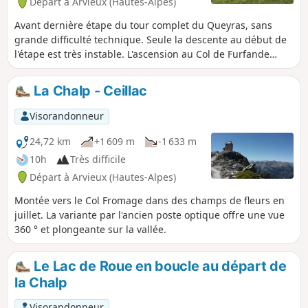
Départ à Arvieux (Hautes-Alpes)
Mélezet alternativement rive gauche et
droite avant de rallier le Refuge de la
Avant dernière étape du tour complet du Queyras, sans
Cime du Mélezet.
grande difficulté technique. Seule la descente au début de
l'étape est très instable. L'ascension au Col de Furfande
reste assez difficile, d'autant qu'après 7 étapes la fatigue
commence à se faire sentir. Possibilité de monter au Pic du
La Chalp - Ceillac
Vacivier, voire celui du Gazon. Lors de cette étape , le détour
jusqu'aux Granges de Furfande restaurées en partie, est à
Visorandonneur
ne pas manquer.
24,72 km
+1 609 m
-1 633 m
10h
Très difficile
Départ à Arvieux (Hautes-Alpes)
Montée vers le Col Fromage dans des champs de fleurs en
juillet. La variante par l'ancien poste optique offre une vue
360 ° et plongeante sur la vallée.
Le Lac de Roue en boucle au départ de
la Chalp
Visorandonneur