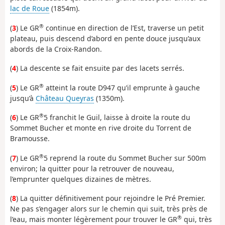
lac de Roue
(1854m).
®
(
3
) Le GR
continue en direction de l’Est, traverse un petit
plateau, puis descend d’abord en pente douce jusqu’aux
abords de la Croix-Randon.
(
4
) La descente se fait ensuite par des lacets serrés.
®
(
5
) Le GR
atteint la route D947 qu’il emprunte à gauche
jusqu’à
Château Queyras
(1350m).
®
(
6
) Le GR
5 franchit le Guil, laisse à droite la route du
Sommet Bucher et monte en rive droite du Torrent de
Bramousse.
®
(
7
) Le GR
5 reprend la route du Sommet Bucher sur 500m
environ; la quitter pour la retrouver de nouveau,
l’emprunter quelques dizaines de mètres.
(
8
) La quitter définitivement pour rejoindre le Pré Premier.
Ne pas s’engager alors sur le chemin qui suit, très près de
®
l’eau, mais monter légèrement pour trouver le GR
qui, très