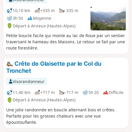
10,10 km
+335 m
-335 m
3h 50
Moyenne
Départ à Arvieux (Hautes-Alpes)
Petite boucle facile qui monte au lac de Roue par un sentier
traversant le hameau des Maisons. Le retour se fait par une
route forestière.
Crête de Glaisette par le Col du
Tronchet
Visorandonneur
11,40 km
+717 m
-717 m
5h 20
Difficile
Départ à Arvieux (Hautes-Alpes)
Une jolie randonnée en boucle alternant bois et crêtes.
Parfaite pour les grosses chaleurs avec une vue
époustouflante.