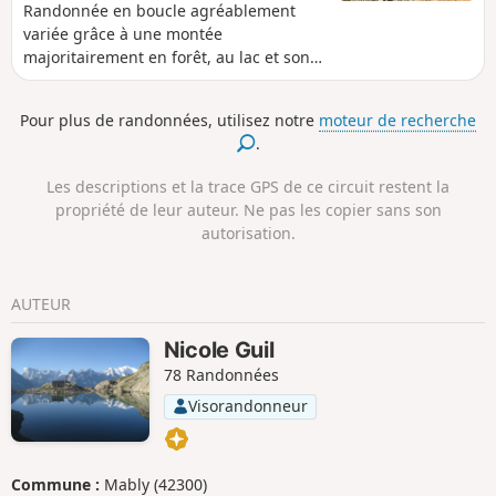
Randonnée en boucle agréablement
variée grâce à une montée
majoritairement en forêt, au lac et son
environnement, à l'ambiance minérale
de la Casse Déserte et au retour peu
Pour plus de randonnées, utilisez notre
moteur de recherche
classique par le lit du Torrent de
.
l'Izoard. Ce lac est bien fréquenté en
juillet - août car l'accès est facile depuis
Les descriptions et la trace GPS de ce circuit restent la
la route du Col d'Izoard, mais cet
propriété de leur auteur. Ne pas les copier sans son
itinéraire permet de faire cette
autorisation.
randonnée avec plus de tranquillité
dans sa majeure partie.
AUTEUR
Nicole Guil
78 Randonnées
Visorandonneur
Commune :
Mably (42300)