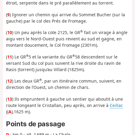
étroit, serpente dans le pré parallèlement au torrent.
(
9
) Ignorer un chemin qui arrive du Sommet Bucher (sur la
gauche) par le col des Prés de Fromage.
®
(
10
) Un peu après la cote 2125, le GR
fait un virage à angle
aigu vers le Nord-Ouest puis revient au sud et gagne, en
montant doucement, le Col Fromage (2301m).
®
®
(
11
) Le GR
5 et la variante du GR
58 descendent sur le
versant Sud du col puis suivent la rive droite du ravin de
Rasis (torrent) jusqu’au Villard (1825m).
®
(
12
) Les deux GR
, par un itinéraire commun, suivent, en
direction de l’Ouest, un chemin de chars.
(
13
) Ils empruntent à gauche un sentier qui aboutit à une
route longeant le Cristallan, peu après, on arrive à
Ceillac
((
A
),1625 m).
Points de passage
D
: km 0 - alt. 1 689 m - La Chalp