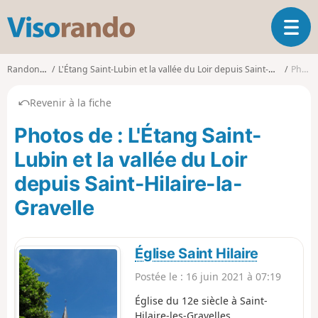
V
O
i
u
s
v
o
Randonnées
L'Étang Saint-Lubin et la vallée du Loir depuis Saint-Hilaire-la-Gravelle
Photos
r
r
i
a
Revenir à la fiche
r
n
l
d
Photos de : L'Étang Saint-
a
o
n
Lubin et la vallée du Loir
a
depuis Saint-Hilaire-la-
v
i
Gravelle
g
a
t
Église Saint Hilaire
i
o
Postée le :
16 juin 2021 à 07:19
n
Église du 12e siècle à Saint-
Hilaire-les-Gravelles