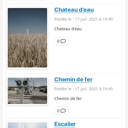
n
t
Chateau d'eau
a
Postée le :
17 juil. 2021 à 19:45
i
r
Chateau d'eau
e
C
0
o
m
m
e
n
t
Chemin de fer
a
Postée le :
17 juil. 2021 à 19:45
i
r
Chemin de fer
e
C
0
o
m
Escalier