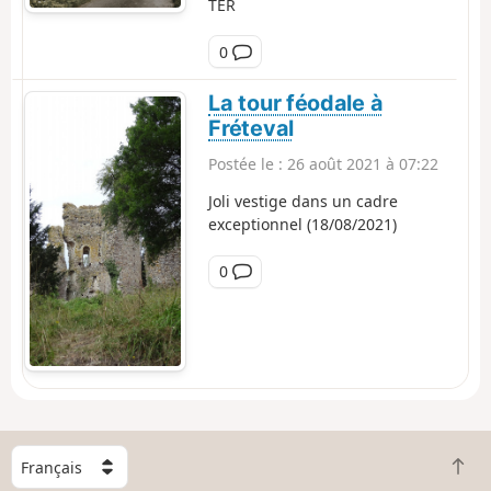
TER
t
a
C
0
i
o
r
m
La tour féodale à
e
m
Fréteval
e
Postée le :
26 août 2021 à 07:22
n
t
Joli vestige dans un cadre
a
exceptionnel (18/08/2021)
i
r
C
0
e
o
m
m
e
n
t
a
i
C
R
r
h