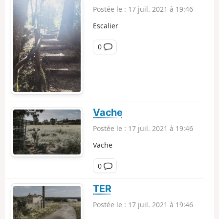
m
Postée le :
17 juil. 2021 à 19:46
e
n
Escalier
t
a
C
0
i
o
r
m
e
m
e
n
t
Vache
a
Postée le :
17 juil. 2021 à 19:46
i
r
Vache
e
C
0
o
m
TER
m
Postée le :
17 juil. 2021 à 19:46
e
n