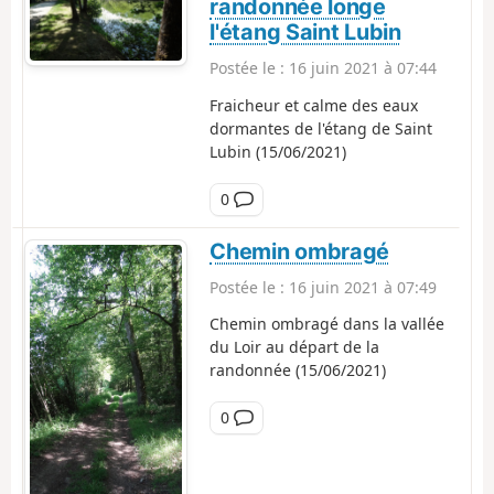
randonnée longe
e
l'étang Saint Lubin
n
t
Postée le :
16 juin 2021 à 07:44
a
Fraicheur et calme des eaux
i
dormantes de l'étang de Saint
r
Lubin (15/06/2021)
e
C
0
o
m
Chemin ombragé
m
Postée le :
16 juin 2021 à 07:49
e
n
Chemin ombragé dans la vallée
t
du Loir au départ de la
a
randonnée (15/06/2021)
i
r
C
0
e
o
m
m