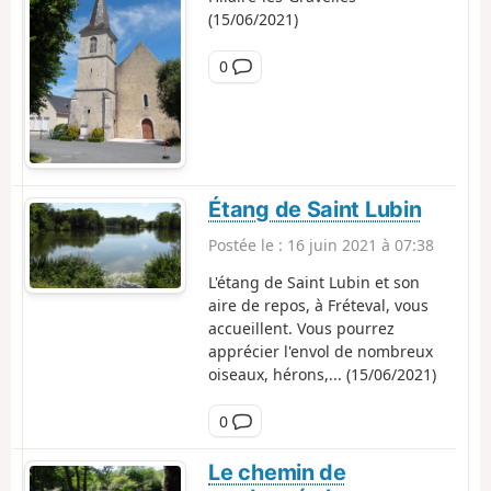
(15/06/2021)
C
0
o
m
m
e
n
t
Étang de Saint Lubin
a
Postée le :
16 juin 2021 à 07:38
i
r
L'étang de Saint Lubin et son
e
aire de repos, à Fréteval, vous
accueillent. Vous pourrez
apprécier l'envol de nombreux
oiseaux, hérons,... (15/06/2021)
C
0
o
m
Le chemin de
m