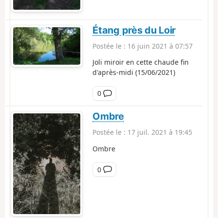
e
n
t
Étang près du Loir
a
Postée le :
16 juin 2021 à 07:57
i
r
Joli miroir en cette chaude fin
e
d'après-midi (15/06/2021)
C
0
o
m
Ombre
m
Postée le :
17 juil. 2021 à 19:45
e
n
Ombre
t
a
C
0
i
o
r
m
e
m
e