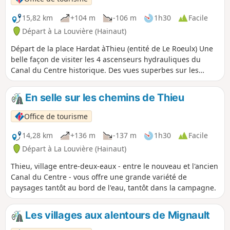
15,82 km
+104 m
-106 m
1h30
Facile
Départ à La Louvière (Hainaut)
Départ de la place Hardat àThieu (entité de Le Roeulx) Une
belle façon de visiter les 4 ascenseurs hydrauliques du
Canal du Centre historique. Des vues superbes sur les
paysages de l'entité.
En selle sur les chemins de Thieu
Office de tourisme
14,28 km
+136 m
-137 m
1h30
Facile
Départ à La Louvière (Hainaut)
Thieu, village entre-deux-eaux - entre le nouveau et l'ancien
Canal du Centre - vous offre une grande variété de
paysages tantôt au bord de l'eau, tantôt dans la campagne.
Les villages aux alentours de Mignault