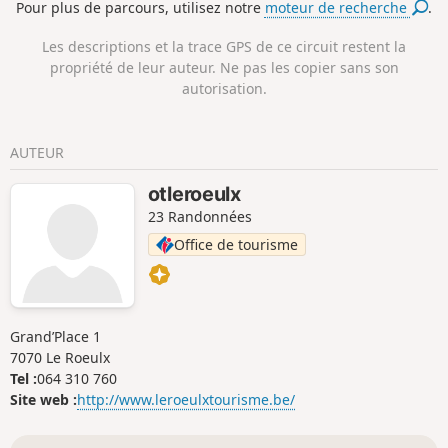
Pour plus de parcours, utilisez notre
moteur de recherche
.
calme apaisant du chemin de halage. Une escapade idéale
mêlant nature, patrimoine industriel et plaisir de la balade.
Les descriptions et la trace GPS de ce circuit restent la
propriété de leur auteur. Ne pas les copier sans son
autorisation.
AUTEUR
otleroeulx
23 Randonnées
Office de tourisme
Grand’Place 1
7070 Le Roeulx
Tel :
064 310 760
Site web :
http://www.leroeulxtourisme.be/