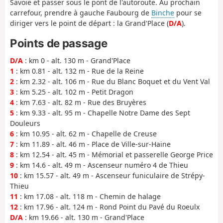
Savoie et passer sous le pont de l'autoroute. Au prochain
carrefour, prendre à gauche Faubourg de
Binche
pour se
diriger vers le point de départ : la Grand'Place (
D/A
).
Points de passage
D/A
: km 0 - alt. 130 m - Grand'Place
1
: km 0.81 - alt. 132 m - Rue de la Reine
2
: km 2.32 - alt. 106 m - Rue du Blanc Boquet et du Vent Val
3
: km 5.25 - alt. 102 m - Petit Dragon
4
: km 7.63 - alt. 82 m - Rue des Bruyères
5
: km 9.33 - alt. 95 m - Chapelle Notre Dame des Sept
Douleurs
6
: km 10.95 - alt. 62 m - Chapelle de Creuse
7
: km 11.89 - alt. 46 m - Place de Ville-sur-Haine
8
: km 12.54 - alt. 45 m - Mémorial et passerelle George Price
9
: km 14.6 - alt. 49 m - Ascenseur numéro 4 de Thieu
10
: km 15.57 - alt. 49 m - Ascenseur funiculaire de Strépy-
Thieu
11
: km 17.08 - alt. 118 m - Chemin de halage
12
: km 17.96 - alt. 124 m - Rond Point du Pavé du Roeulx
D/A
: km 19.66 - alt. 130 m - Grand'Place