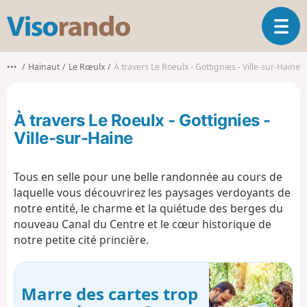
V
O
i
u
s
v
o
•••
Hainaut
Le Rœulx
À travers Le Roeulx - Gottignies - Ville-sur-Haine
r
r
i
a
r
n
À travers Le Roeulx - Gottignies -
l
d
a
Ville-sur-Haine
o
n
a
Tous en selle pour une belle randonnée au cours de
v
i
laquelle vous découvrirez les paysages verdoyants de
g
notre entité, le charme et la quiétude des berges du
a
nouveau Canal du Centre et le cœur historique de
t
notre petite cité princière.
i
o
n
Marre des cartes trop