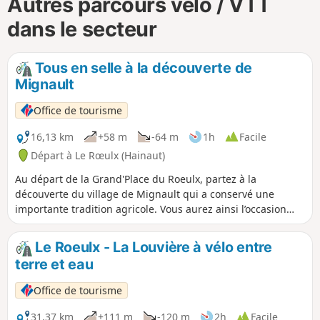
Autres parcours vélo / VTT
dans le secteur
Tous en selle à la découverte de
Mignault
Office de tourisme
16,13 km
+58 m
-64 m
1h
Facile
Départ à Le Rœulx (Hainaut)
Au départ de la Grand'Place du Roeulx, partez à la
découverte du village de Mignault qui a conservé une
importante tradition agricole. Vous aurez ainsi l’occasion
d’admirer l’une ou l’autre imposante vieille cense bien
souvent multi-centenaires. Vous apprécierez la variété des
Le Roeulx - La Louvière à vélo entre
paysages, tantôt champêtres, tantôt bucoliques.
terre et eau
Office de tourisme
31,37 km
+111 m
-120 m
2h
Facile