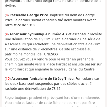
proviendrait d’une villa belgo-romaine sise en bordure de la
rivière.
(
8
)
Passerelle George Price
. Baptisée du nom de George
Price, le dernier soldat canadien tué deux minutes avant
l'armistice de 1918.
(
9
)
Ascenseur hydraulique numéro 4
. Cet ascenseur rachète
une dénivellation de 16,33m. C'est le dernier d'une série de
4 ascenseurs qui rachètent une dénivellation totale de 68m
sur une distance de 7 kilomètres. Ce site est classé au
patrimoine mondial de l'UNESCO.
Vous pouvez vous y rendre pour le visiter en prenant le
chemin qui monte vers la Place Hardat et ensuite passer sur
le Pont Hardat qui enjambe le nouveau Canal du Centre.
(
10
)
Ascenseur funiculaire de Strépy-Thieu.
Funiculaire car
les deux bacs sont suspendus par des câbles d'acier. Il
rachète une dénivellation de 73,15m.
Soyez toujours prudent et prévoyant lors d'une randonnée.
Visorando et l'auteur de cette fiche ne pourront pas être