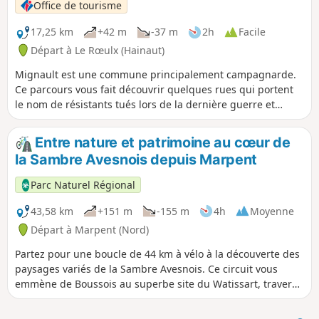
Office de tourisme
17,25 km
+42 m
-37 m
2h
Facile
Départ à Le Rœulx (Hainaut)
Mignault est une commune principalement campagnarde.
Ce parcours vous fait découvrir quelques rues qui portent
le nom de résistants tués lors de la dernière guerre et
surtout le magnifique panorama de la campagne
environnante. Vous traverserez également les villages de
Entre nature et patrimoine au cœur de
Marche-les-Écaussines, de Familleureux et de Besonrieux.
la Sambre Avesnois depuis Marpent
Parc Naturel Régional
43,58 km
+151 m
-155 m
4h
Moyenne
Départ à Marpent (Nord)
Partez pour une boucle de 44 km à vélo à la découverte des
paysages variés de la Sambre Avesnois. Ce circuit vous
emmène de Boussois au superbe site du Watissart, traverse
Jeumont et franchit la frontière belge. Vous longerez
ensuite l’aérodrome de la Salmagne avant de profiter du