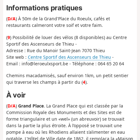
Informations pratiques
(
D/A
) À 50m de la Grand'Place du Roeulx, cafés et
restaurants calmeront votre soif et votre faim.
(
9
) Possibilité de louer des vélos (8 disponibles) au Centre
Sportif des Ascenseurs de Thieu -
Adresse : Rue du Manoir Saint-Jean 7070 Thieu
Site web :
Centre Sportif des Ascenseurs de Thieu
-
Email : info@leroeulxsport.be - Téléphone : 064 65 20 64
Chemins macadamisés, sauf environ 1km, un petit sentier
qui traverse les champs à partir du (
4
).
À voir
(
D/A
)
Grand Place
. La Grand Place qui est classée par la
Commission Royale des Monuments et des Sites est de
forme triangulaire et un «wel» (un abreuvoir) se trouvait
dans la partie la plus étroite. À l’opposé se trouvait une
pompe à eau où les Rhodiens allaient s’alimenter en eau
potable. L'Hôtel de Ville date de 1862, il remplaça la «Maison