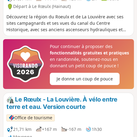
Départ à Le Rœulx (Hainaut)
Découvrez la région du Roeulx et de La Louvière avec ses
sites campagnards et ses vues du canal du Centre
Historique, avec ses anciens ascenseurs hydrauliques et
son ascenseur funiculaire. Possibilité de location de vélos
(voir infos pratiques)
Pour continuer à proposer des
fonctionnalités gratuites et pratiques
en randonnée, soutenez-nous en
donnant un petit coup de pouce !
Je donne un coup de pouce
Le Rœulx - La Louvière. À vélo entre
terre et eau. Version courte
Office de tourisme
21,71 km
+167 m
-167 m
1h30
Moyenne