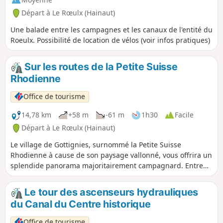
Départ à Le Rœulx (Hainaut)
Une balade entre les campagnes et les canaux de l'entité du
Roeulx. Possibilité de location de vélos (voir infos pratiques)
Sur les routes de la Petite Suisse
Rhodienne
Office de tourisme
14,78 km
+58 m
-61 m
1h30
Facile
Départ à Le Rœulx (Hainaut)
Le village de Gottignies, surnommé la Petite Suisse
Rhodienne à cause de son paysage vallonné, vous offrira un
splendide panorama majoritairement campagnard. Entre
prairies, champs et bois, vous aurez l'occasion de découvrir
une autre facette de l'entité du Roeulx.
Le tour des ascenseurs hydrauliques
du Canal du Centre historique
Office de tourisme