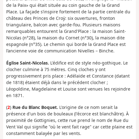
de la Paix» qui était située au coin gauche de la Grand
Place. La façade s’inspire fortement de la partie centrale du
château des Princes de Croÿ: six ouvertures, fronton
triangulaire, balcon avec garde-fou. Plusieurs maisons
remarquables entourent la Grand'Place : la maison Saint-
Nicolas (n°28), la maison du Cornet (n°30), la maison dite
espagnole (n°35). Le chemin qui borde la Grand Place est
l’ancienne voie de communication Nivelles – Binche.
Église Saint-Nicolas.
L'édifice est de style néo-gothique. Le
clocher culmine à 75 mètres. Cinq cloches y ont
progressivement pris place : Adélaïde et Constance (datant
de 1818) étaient déjà dans le précédent clocher ;
Léopoldine, Magdelaine et Louise sont venues les rejoindre
en 1871.
(
2
)
Rue du Blanc Boquet.
L'origine de ce nom serait la
présence d'un bois de bouleaux (l'écorce est blanchâtre). À
proximité de Gottignies, cette rue prend le nom de Rue du
Vent Val qui signifie "où le vent fait rage" car cette plaine est
constamment balayée par les vents.