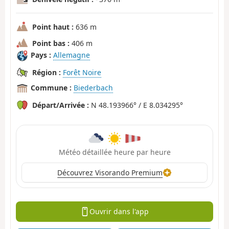
Point haut :
636 m
Point bas :
406 m
Pays :
Allemagne
Région :
Forêt Noire
Commune :
Biederbach
Départ/Arrivée :
N 48.193966° / E 8.034295°
Météo détaillée heure par heure
Découvrez Visorando Premium
Ouvrir dans l'app