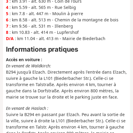
3
: km 3.91 - alt. 630 m - Coin de l'ours
4
: km 5.59 - alt. 565 m - Rue Selbig
5
: km 7.8 - alt. 447 m - Moulin à pierre
6
: km 8.58 - alt. 513 m - Chemin de la montagne de bois
7
: km 9.56 - alt. 531 m - Illenberg
8
: km 10.83 - alt. 414 m - Lupfershof
D/A
: km 11.04 - alt. 413 m - Mairie de Biederbach
Informations pratiques
Accès en voiture :
En venant de Waldkirch:
B294 jusqu'à Elzach. Directement après l'entrée dans Elzach,
suivre à gauche la L101 (Biederbacher Str.). Celle-ci se
transforme en Talstraße. Après environ 4 km, tourner à
gauche dans la Dorfstraße. Après environ 800 mètres, la
mairie se trouve sur la droite et le parking juste en face.
En venant de Haslach :
Suivre la B294 en passant par Elzach. Peu avant la sortie de
la ville, suivre à droite la L101 (Biederbacher Str.). Celle-ci se
transforme en Talstr. Après environ 4 km, tourner à gauche