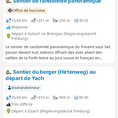
Sentier de randonnée panoramique
Office de tourisme
10,09 km
+251 m
-250 m
3h 35
Moyenne
Départ à Gutach im Breisgau (Regierungsbezirk
Freiburg)
Le sentier de randonnée panoramique du Freiamt vous fait
passer devant huit stations offrant des vues allant des
vallées de la Forêt-Noire au Jura suisse et français en
passant par les Vosges.
Sentier du berger (Hirtenweg) au
départ de Yach
Visorandonneur
20,60 km
+910 m
-909 m
8h 30
Très difficile
Départ à Elzach (Regierungsbezirk Freiburg)