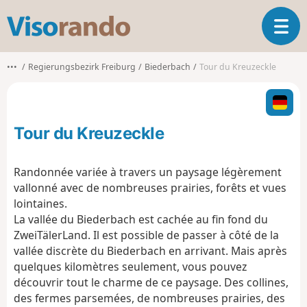
V
O
i
u
s
v
o
•••
Regierungsbezirk Freiburg
Biederbach
Tour du Kreuzeckle
r
r
i
a
r
n
l
d
Tour du Kreuzeckle
a
o
n
a
Randonnée variée à travers un paysage légèrement
v
vallonné avec de nombreuses prairies, forêts et vues
i
lointaines.
g
La vallée du Biederbach est cachée au fin fond du
a
t
ZweiTälerLand. Il est possible de passer à côté de la
i
vallée discrète du Biederbach en arrivant. Mais après
o
quelques kilomètres seulement, vous pouvez
n
découvrir tout le charme de ce paysage. Des collines,
des fermes parsemées, de nombreuses prairies, des