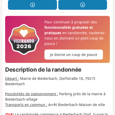
Pour continuer à proposer des
fonctionnalités gratuites et
pratiques
en randonnée, soutenez-
nous en donnant un petit coup de
pouce !
Je donne un coup de pouce
Description de la randonnée
Départ :
Mairie de Biederbach, Dorfstraße 18, 79215
Biederbach
Possibilités de stationnement :
Parking près de la mairie à
Biederbach-village
Transports en commun :
Arrêt Biederbach-Maison de ville
(
D/A
) La randonnée commence à Biederbach Dorf. Suivre la