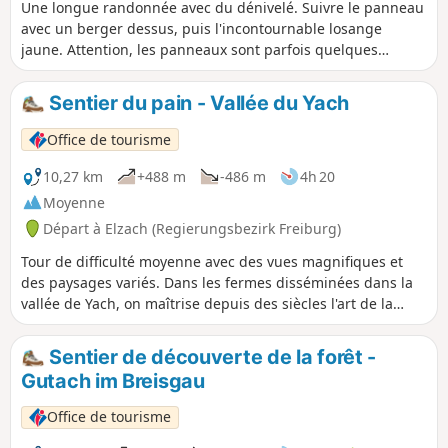
Une longue randonnée avec du dénivelé. Suivre le panneau
avec un berger dessus, puis l'incontournable losange
jaune. Attention, les panneaux sont parfois quelques
dizaines de mètres après les carrefours, ouvrez l'oeil !
Sentier du pain - Vallée du Yach
Office de tourisme
10,27 km
+488 m
-486 m
4h 20
Moyenne
Départ à Elzach (Regierungsbezirk Freiburg)
Tour de difficulté moyenne avec des vues magnifiques et
des paysages variés. Dans les fermes disséminées dans la
vallée de Yach, on maîtrise depuis des siècles l'art de la
fabrication du pain. Le sentier du pain, qui relie plusieurs
de ces fermes, commence au centre de Yach.
Sentier de découverte de la forêt -
Gutach im Breisgau
Office de tourisme