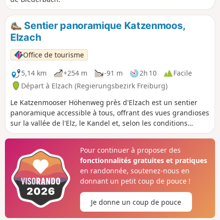
Sentier panoramique Katzenmoos,
Elzach
Office de tourisme
5,14 km
+254 m
-91 m
2h 10
Facile
Départ à Elzach (Regierungsbezirk Freiburg)
Le Katzenmooser Höhenweg près d'Elzach est un sentier
panoramique accessible à tous, offrant des vues grandioses
sur la vallée de l'Elz, le Kandel et, selon les conditions
météorologiques, le Rosskopf près de Fribourg.
Pour continuer à proposer des
fonctionnalités gratuites et pratiques
en randonnée, soutenez-nous en
donnant un petit coup de pouce !
Je donne un coup de pouce