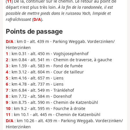
(
11
) De là, continuer sur le chemin. Le retour au point de
départ n'est plus très loin.
À la fin de la randonnée, il est
possible de mettre pieds dans le ruisseau Yach, limpide et
rafraîchissant
(
D/A
).
Points de passage
D/A
: km 0 - alt. 439 m - Parking Weggab. Vorderzinken/
Hinterzinken
1
: km 0.31 - alt. 450 m - Vogtsjosephenhof
2
: km 0.84 - alt. 541 m - Chemin de traverse, à gauche
3
: km 1.59 - alt. 583 m - Fond de fumée
4
: km 3.12 - alt. 604 m - Cour de tailleur
5
: km 4.16 - alt. 657 m - Liens
6
: km 4.78 - alt. 737 m - Liens
7
: km 6.84 - alt. 549 m - Tränklehof
8
: km 7.72 - alt. 584 m - Dorenhof
9
: km 8.75 - alt. 590 m - Chemin de Katzenbühl
10
: km 9.2 - alt. 595 m - Fourche à droite
11
: km 10.1 - alt. 445 m - Chemin de Katzenbühl
D/A
: km 10.26 - alt. 439 m - Parking Weggab. Vorderzinken/
Hinterzinken