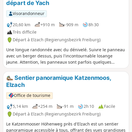
départ de Yach
Visorandonneur
20,60 km
+910 m
-909 m
8h 30
Très difficile
Départ à Elzach (Regierungsbezirk Freiburg)
Une longue randonnée avec du dénivelé. Suivre le panneau
avec un berger dessus, puis l'incontournable losange
jaune. Attention, les panneaux sont parfois quelques
dizaines de mètres après les carrefours, ouvrez l'oeil !
Sentier panoramique Katzenmoos,
Elzach
Office de tourisme
5,14 km
+254 m
-91 m
2h 10
Facile
Départ à Elzach (Regierungsbezirk Freiburg)
Le Katzenmooser Höhenweg près d'Elzach est un sentier
panoramique accessible à tous, offrant des vues grandioses