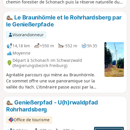
chemin forestier de Schonach puis la réserve naturelle du
Blindenhöhe et le Lac de Blindensee.
Le Braunhörnle et le Rohrhardsberg par
le Genießerpfade
Visorandonneur
14,18 km
+550 m
-552 m
5h 35
Moyenne
Départ à Schonach im Schwarzwald
(Regierungsbezirk Freiburg)
Agréable parcours qui mène au Braunhörnle.
Ce sommet offre une vue panoramique sur la
vallée du Yach. L'itinéraire passe aussi par la
réserve naturelle du Rohrhardsberg. Les
paysages y sont variés, alternant forêts,
Genießerpfad - U(h)rwaldpfad
pâturages et prairies.
Rohrhardsberg
Office de tourisme