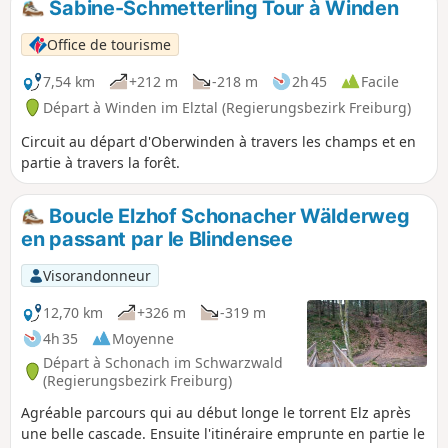
Sabine-Schmetterling Tour à Winden
Office de tourisme
7,54 km
+212 m
-218 m
2h 45
Facile
Départ à Winden im Elztal (Regierungsbezirk Freiburg)
Circuit au départ d'Oberwinden à travers les champs et en
partie à travers la forêt.
Boucle Elzhof Schonacher Wälderweg
en passant par le Blindensee
Visorandonneur
12,70 km
+326 m
-319 m
4h 35
Moyenne
Départ à Schonach im Schwarzwald
(Regierungsbezirk Freiburg)
Agréable parcours qui au début longe le torrent Elz après
une belle cascade. Ensuite l'itinéraire emprunte en partie le