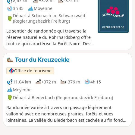
8,67 km
+378 m
-375 m
3h 35
Moyenne
Départ à Schonach im Schwarzwald
(Regierungsbezirk Freiburg)
Le sentier de randonnée qui traverse la
réserve naturelle du Rohrhardsberg offre
tout ce qui caractérise la Forêt-Noire. Des
pâturages verdoyants, des prairies et des
forêts ainsi que des marais, une cascade
Tour du Kreuzeckle
et pendant toute la randonnée on profite
des vues magnifiques. On trouve des
Office de tourisme
horloges coucou de toutes les formes et de
toutes les couleurs dans les forêts. Une
11,04 km
+372 m
-376 m
4h 15
expérience de randonnée particulière !
Moyenne
Départ à Biederbach (Regierungsbezirk Freiburg)
Randonnée variée à travers un paysage légèrement
vallonné avec de nombreuses prairies, forêts et vues
lointaines. La vallée du Biederbach est cachée au fin fond
du ZweiTälerLand. Il est possible de passer à côté de la
vallée discrète du Biederbach en arrivant. Mais après