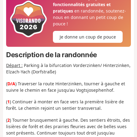
fonctionnalités gratuites et
pratiques
en randonnée, soutenez-
nous en donnant un petit coup de
pouce !
Je donne un coup de pouce
Description de la randonnée
Départ :
Parking à la bifurcation Vorderzinken/ Hinterzinken,
Elzach-Yach (Dorfstraße)
(
D/A
) Traverser la route Hinterzinken, tourner à gauche et
suivre le chemin en face jusqu'au Vogtsjosephenhof.
(
1
) Continuer à monter en face vers la première lisière de
forêt. Le chemin rejoint un sentier transversal.
(
2
) Tourner brusquement à gauche. Des sentiers étroits, des
lisières de forêt et des prairies fleuries avec de belles vues
sont présents. Continuer toujours tout droit jusqu'au