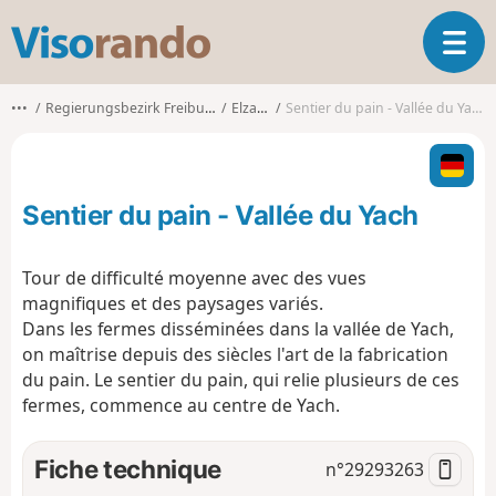
V
O
i
u
s
v
o
•••
Regierungsbezirk Freiburg
Elzach
Sentier du pain - Vallée du Yach
r
r
i
a
r
n
l
d
Sentier du pain - Vallée du Yach
a
o
n
a
Tour de difficulté moyenne avec des vues
v
magnifiques et des paysages variés.
i
Dans les fermes disséminées dans la vallée de Yach,
g
on maîtrise depuis des siècles l'art de la fabrication
a
t
du pain. Le sentier du pain, qui relie plusieurs de ces
i
fermes, commence au centre de Yach.
o
n
Fiche technique
n°
29293263