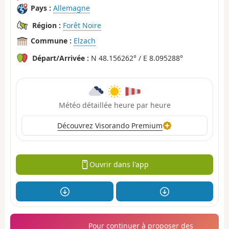
Pays :
Allemagne
Région :
Forêt Noire
Commune :
Elzach
Départ/Arrivée :
N 48.156262° / E 8.095288°
Météo détaillée heure par heure
Découvrez Visorando Premium
Ouvrir dans l'app
Pour continuer à proposer des