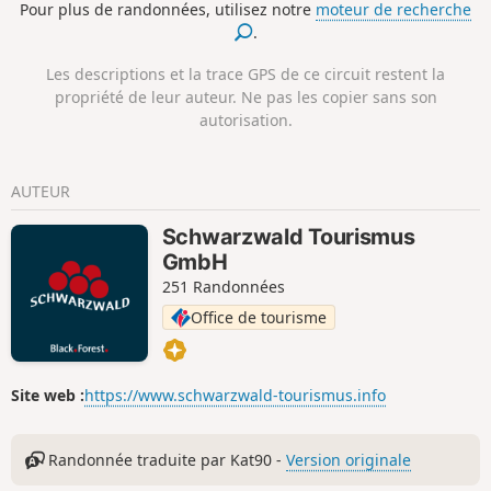
Pour plus de randonnées, utilisez notre
moteur de recherche
quelques kilomètres seulement, vous pouvez découvrir tout
.
le charme de ce paysage. Des collines, des fermes
parsemées, de nombreuses prairies, des petits bois...
Les descriptions et la trace GPS de ce circuit restent la
propriété de leur auteur. Ne pas les copier sans son
autorisation.
AUTEUR
Schwarzwald Tourismus
GmbH
251 Randonnées
Office de tourisme
Site web :
https://www.schwarzwald-tourismus.info
Randonnée traduite par Kat90 -
Version originale