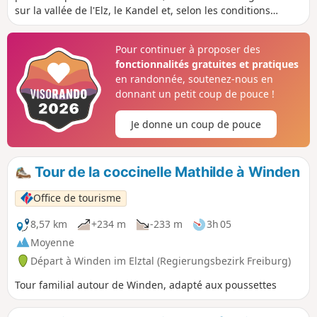
sur la vallée de l'Elz, le Kandel et, selon les conditions
météorologiques, le Rosskopf près de Fribourg.
Pour continuer à proposer des
fonctionnalités gratuites et pratiques
en randonnée, soutenez-nous en
donnant un petit coup de pouce !
Je donne un coup de pouce
Tour de la coccinelle Mathilde à Winden
Office de tourisme
8,57 km
+234 m
-233 m
3h 05
Moyenne
Départ à Winden im Elztal (Regierungsbezirk Freiburg)
Tour familial autour de Winden, adapté aux poussettes