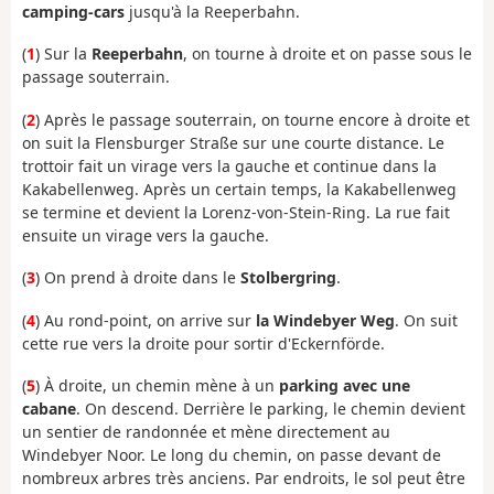
camping-cars
jusqu'à la Reeperbahn.
(
1
) Sur la
Reeperbahn
, on tourne à droite et on passe sous le
passage souterrain.
(
2
) Après le passage souterrain, on tourne encore à droite et
on suit la Flensburger Straße sur une courte distance. Le
trottoir fait un virage vers la gauche et continue dans la
Kakabellenweg. Après un certain temps, la Kakabellenweg
se termine et devient la Lorenz-von-Stein-Ring. La rue fait
ensuite un virage vers la gauche.
(
3
) On prend à droite dans le
Stolbergring
.
(
4
) Au rond-point, on arrive sur
la Windebyer Weg
. On suit
cette rue vers la droite pour sortir d'Eckernförde.
(
5
) À droite, un chemin mène à un
parking avec une
cabane
. On descend. Derrière le parking, le chemin devient
un sentier de randonnée et mène directement au
Windebyer Noor. Le long du chemin, on passe devant de
nombreux arbres très anciens. Par endroits, le sol peut être