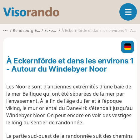
V
O
i
u
s
v
o
•••
Rendsburg-Eckernförde
Eckernförde
À Eckernförde et dans les environs 1 - Autour du Windebyer Noor
r
r
i
a
r
n
l
d
À Eckernförde et dans les environs 1
a
o
n
- Autour du Windebyer Noor
a
v
Les Noore sont d'anciennes extrémités d'une baie de
i
la mer Baltique qui ont été séparées de la mer par
g
a
l'envasement. À la fin de l'âge du fer et à l'époque
t
viking, le mur oriental du Danevirk s'étendait jusqu'au
i
Windebyer Noor. On peut encore en voir des vestiges
o
le long du sentier de randonnée.
n
La partie sud-ouest de la randonnée suit des chemins