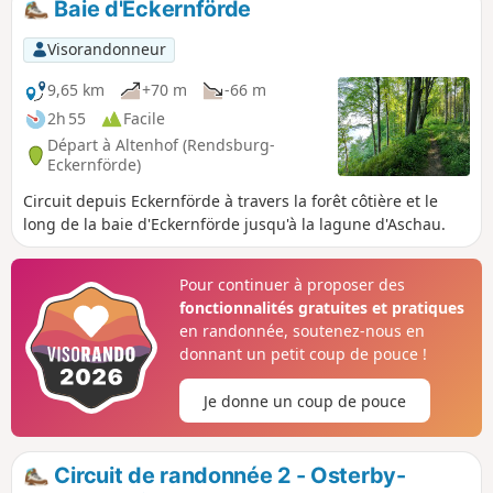
Baie d'Eckernförde
Windebyer Noor. Ensuite, le chemin serpente à travers une
région vallonnée de pâturages et de champs, avec ses haies
Visorandonneur
vives et ses fossés typiques. À Kochendorf, on peut encore
voir quelques maisons au toit de chaume.
9,65 km
+70 m
-66 m
2h 55
Facile
Départ à Altenhof (Rendsburg-
Eckernförde)
Circuit depuis Eckernförde à travers la forêt côtière et le
long de la baie d'Eckernförde jusqu'à la lagune d'Aschau.
Pour continuer à proposer des
fonctionnalités gratuites et pratiques
en randonnée, soutenez-nous en
donnant un petit coup de pouce !
Je donne un coup de pouce
Circuit de randonnée 2 - Osterby-