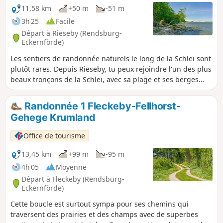
un détour par le MarktTreff, près du ferry du canal. Sur la
11,58 km
+50 m
-51 m
grande terrasse avec restaurant, tu as une belle vue sur le
3h 25
Facile
canal et les bateaux qui passent. Le chemin du retour passe
Départ à Rieseby (Rendsburg-
d'abord par le domaine de Sehestedt, puis par les champs
Eckernförde)
et la forêt, jusqu'à Grünhorst. Tu rejoins alors le chemin qui
Les sentiers de randonnée naturels le long de la Schlei sont
te ramène à Holtsee.
plutôt rares. Depuis Rieseby, tu peux rejoindre l'un des plus
beaux tronçons de la Schlei, avec sa plage et ses berges
escarpées, à travers le paysage typique de la région, pour
une randonnée sympa.
Randonnée 1 Fleckeby-Fellhorst-
Gehege Krumland
Office de tourisme
13,45 km
+99 m
-95 m
4h 05
Moyenne
Départ à Fleckeby (Rendsburg-
Eckernförde)
Cette boucle est surtout sympa pour ses chemins qui
traversent des prairies et des champs avec de superbes