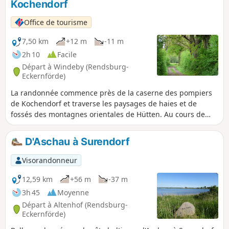
Kochendorf
Office de tourisme
7,50 km
+12 m
-11 m
2h 10
Facile
Départ à Windeby (Rendsburg-
Eckernförde)
La randonnée commence près de la caserne des pompiers
de Kochendorf et traverse les paysages de haies et de
fossés des montagnes orientales de Hütten. Au cours de
l'itinéraire, vous traverserez les champs et les haies
typiques de la région, franchirez l'Osterbek et traverserez
D'Aschau à Surendorf
une petite forêt. Une autre aire de repos avec une belle vue
sur la vallée de l'Osterbek attend les randonneurs affamés
Visorandonneur
avant Osterby. Au centre d'Osterby, tu changes de direction
et retournes au point de départ en passant à nouveau par
12,59 km
+56 m
-37 m
les champs.
3h 45
Moyenne
Départ à Altenhof (Rendsburg-
Eckernförde)