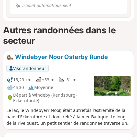
Traduit automatiquement
Autres randonnées dans le
secteur
Windebyer Noor Osterby Runde
Visorandonneur
15,29 km
+53 m
-51 m
4h 30
Moyenne
Départ à Windeby (Rendsburg-
Eckernförde)
Le lac, le Windebyerr Noor, était autrefois l'extrémité de la
baie d'Eckernförde et donc relié à la mer Baltique. Le long
de la rive ouest, un petit sentier de randonnée traverse une
vieille forêt. Les amateurs de baignade peuvent laisser leur
maillot à la maison. Il n'y a pas de lieu de baignade au