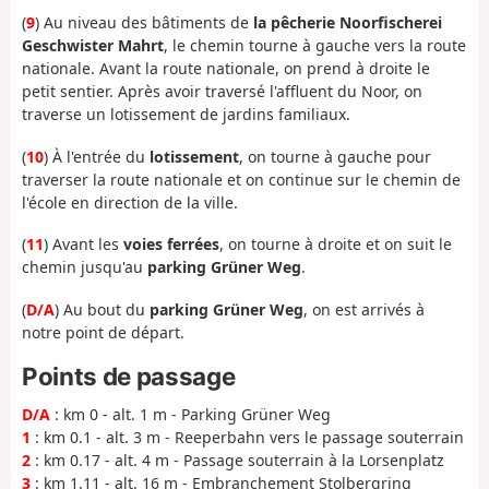
(
9
) Au niveau des bâtiments de
la pêcherie Noorfischerei
Geschwister Mahrt
, le chemin tourne à gauche vers la route
nationale. Avant la route nationale, on prend à droite le
petit sentier. Après avoir traversé l'affluent du Noor, on
traverse un lotissement de jardins familiaux.
(
10
) À l'entrée du
lotissement
, on tourne à gauche pour
traverser la route nationale et on continue sur le chemin de
l'école en direction de la ville.
(
11
) Avant les
voies ferrées
, on tourne à droite et on suit le
chemin jusqu'au
parking Grüner Weg
.
(
D/A
) Au bout du
parking Grüner Weg
, on est arrivés à
notre point de départ.
Points de passage
D/A
: km 0 - alt. 1 m - Parking Grüner Weg
1
: km 0.1 - alt. 3 m - Reeperbahn vers le passage souterrain
2
: km 0.17 - alt. 4 m - Passage souterrain à la Lorsenplatz
3
: km 1.11 - alt. 16 m - Embranchement Stolbergring