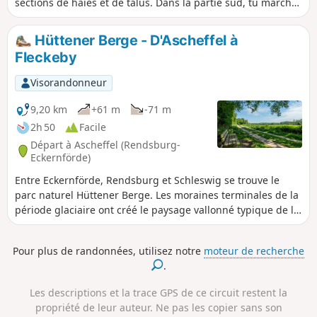
sections de haies et de talus. Dans la partie sud, tu marches
surtout dans de belles forêts et tu croises des marais
naturels.
Hüttener Berge - D'Ascheffel à
Fleckeby
Visorandonneur
9,20 km
+61 m
-71 m
2h 50
Facile
Départ à Ascheffel (Rendsburg-
Eckernförde)
Entre Eckernförde, Rendsburg et Schleswig se trouve le
parc naturel Hüttener Berge. Les moraines terminales de la
période glaciaire ont créé le paysage vallonné typique de la
côte est. Vers les contreforts des moraines terminales, le
paysage se transforme en une structure semblable à une
Pour plus de randonnées, utilisez notre
moteur de recherche
lande, les dunes intérieures de Sorgwohld. Cette
.
randonnée traverse les collines de la région, à travers bois,
champs et prairies, jusqu'à la lisière du parc naturel de
Les descriptions et la trace GPS de ce circuit restent la
Schlei.
propriété de leur auteur. Ne pas les copier sans son