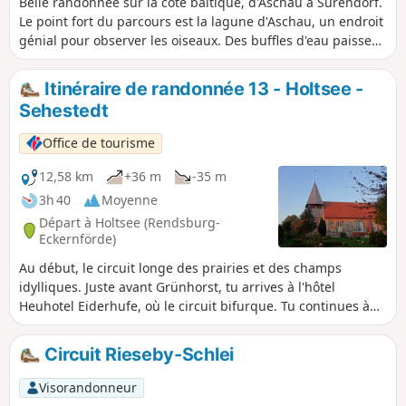
Belle randonnée sur la côte baltique, d'Aschau à Surendorf.
Le point fort du parcours est la lagune d'Aschau, un endroit
génial pour observer les oiseaux. Des buffles d'eau paissent
dans les pâturages.
Itinéraire de randonnée 13 - Holtsee -
Sehestedt
Office de tourisme
12,58 km
+36 m
-35 m
3h 40
Moyenne
Départ à Holtsee (Rendsburg-
Eckernförde)
Au début, le circuit longe des prairies et des champs
idylliques. Juste avant Grünhorst, tu arrives à l'hôtel
Heuhotel Eiderhufe, où le circuit bifurque. Tu continues à
gauche et, en longeant une haie au bord du champ, tu
entres dans la forêt voisine. À la fin de la forêt, tu arrives au
Circuit Rieseby-Schlei
canal de la mer du Nord à la mer Baltique. Un peu au-
dessus du canal, le sentier de randonnée mène à
Visorandonneur
Sehestedt. Après avoir passé l'église en pierre, tu peux faire