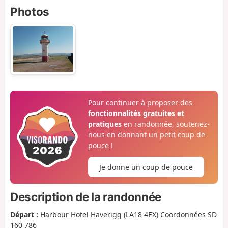
Photos
Pour continuer à proposer des
fonctionnalités gratuites et
pratiques
en randonnée, soutenez-
nous en donnant un petit coup de
pouce !
Je donne un coup de pouce
Description de la randonnée
Départ :
Harbour Hotel Haverigg (LA18 4EX) Coordonnées SD
160 786