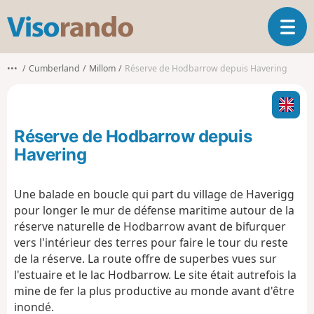
V
O
i
u
s
v
o
•••
Cumberland
Millom
Réserve de Hodbarrow depuis Havering
r
r
i
a
r
n
l
d
Réserve de Hodbarrow depuis
a
o
n
Havering
a
v
Une balade en boucle qui part du village de Haverigg
i
pour longer le mur de défense maritime autour de la
g
a
réserve naturelle de Hodbarrow avant de bifurquer
t
vers l'intérieur des terres pour faire le tour du reste
i
de la réserve. La route offre de superbes vues sur
o
l'estuaire et le lac Hodbarrow. Le site était autrefois la
n
mine de fer la plus productive au monde avant d'être
inondé.