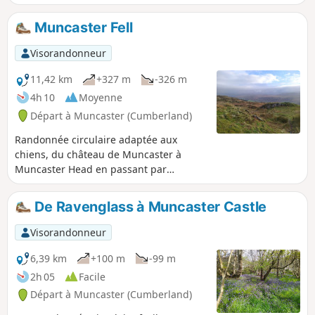
Muncaster Fell
Visorandonneur
11,42 km
+327 m
-326 m
4h 10
Moyenne
Départ à Muncaster (Cumberland)
Randonnée circulaire adaptée aux
chiens, du château de Muncaster à
Muncaster Head en passant par
Muncaster Fell. Vue imprenable sur la
mer d'Irlande et les sommets du Lake
De Ravenglass à Muncaster Castle
District.
Visorandonneur
6,39 km
+100 m
-99 m
2h 05
Facile
Départ à Muncaster (Cumberland)