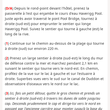
(
D/A
) Depuis le rond-point devant l'hôtel, prenez la
passerelle à l'est qui enjambe le cours d'eau Haverigg Pool.
Juste après avoir traversé le pont Pool Bridge, tournez à
droite (sud-est) pour emprunter le sentier qui longe
Haverigg Pool. Suivez le sentier qui tourne à gauche (est) le
long de la rive.
(
1
) Continue sur le chemin au-dessus de la plage qui tourne
à droite (sud) sur environ 220 m.
(
2
) Prenez un large sentier à droite (sud-est) le long du mur
de défense contre la mer et marchez pendant 2,1 km en
suivant le sentier qui tourne vers le nord-est. En chemin,
profitez de la vue sur le lac à gauche et sur l'estuaire à
droite. Superbes vues vers le sud sur le canal de Duddon et
observatoire d'oiseaux vers le nord sur le lac.
(
3
)
Ici, fais un petit détour, quitte le gros chemin et prends un
sentier à droite (sud-est) à travers les dunes de sable jusqu'au
cap. Descends prudemment le cap et dirige-toi vers le nord en
passant par l'ancienne carrière pour monter jusqu'à la base du