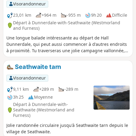
Visorandonneur
23,01 km
+964 m
-955 m
9h 20
Difficile
Départ à Dunnerdale-with-Seathwaite (Westmorland
and Furness)
Une longue balade intéressante au départ de Hall
Dunnerdale, qui peut aussi commencer à d'autres endroits
à proximité. Tu traverseras une jolie campagne vallonnée,
puis tu grimperas progressivement dans une vallée
pittoresque avant d'atteindre Brown Pike. De là, tu te
Seathwaite tarn
trouveras sur les hauts sommets du Lake District et tu
pourras admirer de nombreux pics, dont l'Old Man of
Visorandonneur
Coniston. Tu descendras prudemment jusqu'au lac de
montagne de Seathwaite Tarn, puis retourneras à
9,11 km
+289 m
-289 m
Seathwaite où le Newfield Inn t'accueillera avec une bonne
3h 25
Moyenne
bière et un bon repas.
Départ à Dunnerdale-with-
Seathwaite (Westmorland and
Furness)
Jolie randonnée circulaire jusqu'à Seathwaite tarn depuis le
village de Seathwaite.