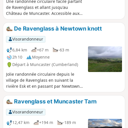
Une randonnée circulaire facile partant
de Ravenglass et allant jusqu'au
Château de Muncaster. Accessible aux
chiens. Randonnée idéale fin avril/début
mai pour voir les jacinthes des bois et
De Ravenglass à Newtown knott
les rhododendrons fleuris au Château
de Muncaster.
Visorandonneur
6,84 km
+67 m
-63 m
2h 10
Moyenne
Départ à Muncaster (Cumberland)
Jolie randonnée circulaire depuis le
village de Ravenglass en suivant la
rivière Esk et en passant par Newtown
knott et les anciens bains romain. Belle
vue sur la mer d'Irlande. Accessible aux
Ravenglass et Muncaster Tarn
chiens. Soyez prudent, la randonnée
doit être faite à marée basse.
Visorandonneur
12,47 km
+194 m
-189 m