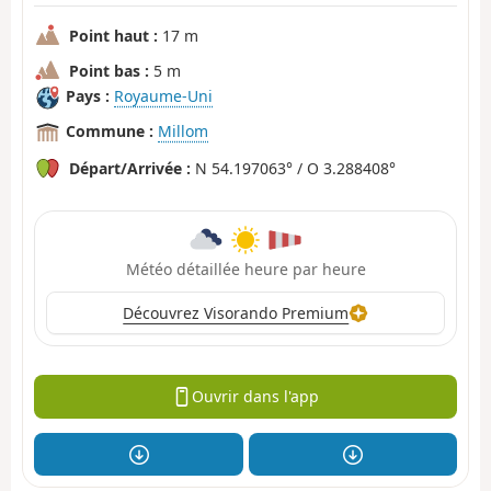
Point haut :
17 m
Point bas :
5 m
Pays :
Royaume-Uni
Commune :
Millom
Départ/Arrivée :
N 54.197063° / O 3.288408°
Météo détaillée heure par heure
Découvrez Visorando Premium
Ouvrir dans l'app