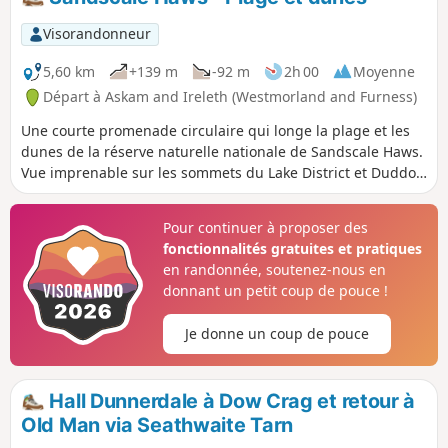
Visorandonneur
5,60 km
+139 m
-92 m
2h 00
Moyenne
Départ à Askam and Ireleth (Westmorland and Furness)
Une courte promenade circulaire qui longe la plage et les
dunes de la réserve naturelle nationale de Sandscale Haws.
Vue imprenable sur les sommets du Lake District et Duddon
Sands. Cette promenade doit être effectuée à marée basse
et nécessite de bonnes compétences en orientation dans
Pour continuer à proposer des
les dunes. Elle est accessible aux chiens, mais ceux-ci
fonctionnalités gratuites et pratiques
doivent être tenus en laisse.
en randonnée, soutenez-nous en
donnant un petit coup de pouce !
Je donne un coup de pouce
Hall Dunnerdale à Dow Crag et retour à
Old Man via Seathwaite Tarn