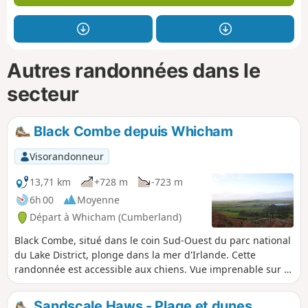
Autres randonnées dans le
secteur
Black Combe depuis Whicham
Visorandonneur
13,71 km
+728 m
-723 m
6h 00
Moyenne
Départ à Whicham (Cumberland)
Black Combe, situé dans le coin Sud-Ouest du parc national
du Lake District, plonge dans la mer d'Irlande. Cette
randonnée est accessible aux chiens. Vue imprenable sur la
mer d'Irlande.
Sandscale Haws - Plage et dunes