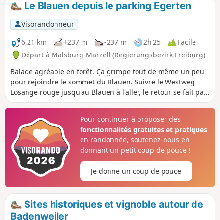
Le Blauen depuis le parking Egerten
Visorandonneur
6,21 km
+237 m
-237 m
2h 25
Facile
Départ à Malsburg-Marzell (Regierungsbezirk Freiburg)
Balade agréable en forêt. Ça grimpe tout de même un peu
pour rejoindre le sommet du Blauen. Suivre le Westweg
Losange rouge jusqu'au Blauen à l'aller, le retour se fait par
un chemin non balisé puis le Losange Jaune. La vue est
magnifique. Parfois, il fait beau là-haut alors qu'en plaine le
Pour continuer à proposer des
temps est couvert, le Blauen émergeant d'une mer de
fonctionnalités gratuites et pratiques
nuages. D'autres fois, la vue porte loin vers la plaine du
en randonnée, soutenez-nous en
Rhin, le Jura, les Alpes, les Vosges.
donnant un petit coup de pouce !
Je donne un coup de pouce
Sites historiques et vignoble autour de
Badenweiler