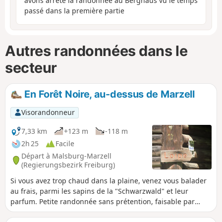
avons arrêté la randonnée au Berghaus vu le temps
passé dans la première partie
Autres randonnées dans le
secteur
En Forêt Noire, au-dessus de Marzell
Visorandonneur
7,33 km
+123 m
-118 m
2h 25
Facile
Départ à Malsburg-Marzell
(Regierungsbezirk Freiburg)
Si vous avez trop chaud dans la plaine, venez vous balader
au frais, parmi les sapins de la "Schwarzwald" et leur
parfum. Petite randonnée sans prétention, faisable par
toute la famille et à tous les âges.