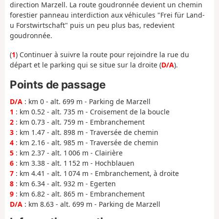
direction Marzell. La route goudronnée devient un chemin
forestier panneau interdiction aux véhicules "Frei für Land-
u Forstwirtschaft" puis un peu plus bas, redevient
goudronnée.
(
1
) Continuer à suivre la route pour rejoindre la rue du
départ et le parking qui se situe sur la droite (
D/A
).
Points de passage
D/A
: km 0 - alt. 699 m - Parking de Marzell
1
: km 0.52 - alt. 735 m - Croisement de la boucle
2
: km 0.73 - alt. 759 m - Embranchement
3
: km 1.47 - alt. 898 m - Traversée de chemin
4
: km 2.16 - alt. 985 m - Traversée de chemin
5
: km 2.37 - alt. 1 006 m - Clairière
6
: km 3.38 - alt. 1 152 m - Hochblauen
7
: km 4.41 - alt. 1 074 m - Embranchement, à droite
8
: km 6.34 - alt. 932 m - Egerten
9
: km 6.82 - alt. 865 m - Embranchement
D/A
: km 8.63 - alt. 699 m - Parking de Marzell