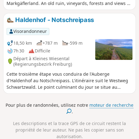
Markgäflerland. An old ruin, vineyards, forests and views as
far as France promise variety and adventure.
Haldenhof - Notschreipass
Visorandonneur
18,50 km
+787 m
-599 m
7h 30
Difficile
Départ à Kleines Wiesental
(Regierungsbezirk Freiburg)
Cette troisième étape vous conduira de l'Auberge
d'Haldenhof au Notschreipass. L'itinéraire suit le Westweg
Schwartzwald. Le point culminant du jour se situe au
Belchen qui vous offrira un point de vue panoramique. Par
temps clair, il est possible de voir la chaine des Alpes, de
Pour plus de randonnées, utilisez notre
moteur de recherche
l'Autriche au Mont Blanc.
.
Les descriptions et la trace GPS de ce circuit restent la
propriété de leur auteur. Ne pas les copier sans son
autorisation.