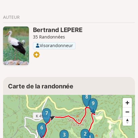
AUTEUR
Bertrand LEPERE
35 Randonnées
Visorandonneur
Carte de la randonnée
8
9
7
6
2
3
1