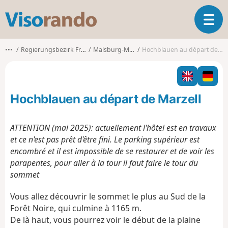
V
O
i
u
s
v
o
•••
Regierungsbezirk Freiburg
Malsburg-Marzell
Hochblauen au départ de Marzell
r
r
i
a
r
n
l
d
Hochblauen au départ de Marzell
a
o
n
a
ATTENTION (mai 2025): actuellement l'hôtel est en travaux
v
et ce n'est pas prêt d'être fini. Le parking supérieur est
i
encombré et il est impossible de se restaurer et de voir les
g
parapentes, pour aller à la tour il faut faire le tour du
a
t
sommet
i
o
Vous allez découvrir le sommet le plus au Sud de la
n
Forêt Noire, qui culmine à 1165 m.
De là haut, vous pourrez voir le début de la plaine