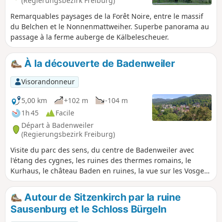
(Regierungsbezirk Freiburg)
Remarquables paysages de la Forêt Noire, entre le massif
du Belchen et le Nonnenmattweiher. Superbe panorama au
passage à la ferme auberge de Kälbelescheuer.
À la découverte de Badenweiler
Visorandonneur
5,00 km
+102 m
-104 m
1h 45
Facile
Départ à Badenweiler
(Regierungsbezirk Freiburg)
Visite du parc des sens, du centre de Badenweiler avec
l'étang des cygnes, les ruines des thermes romains, le
Kurhaus, le château Baden en ruines, la vue sur les Vosges,
le parc du château et le centre-ville commerçant. La balade
est courte pour permettre d'essayer les installations du parc
Autour de Sitzenkirch par la ruine
des sens, de découvrir les arbres et jardins remarquables,
Sausenburg et le Schloss Bürgeln
statues, pavillons et points de vue du parc des thermes, de