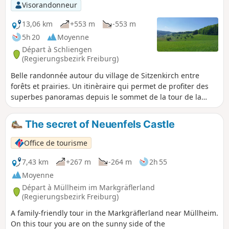
flâner dans les rues de la ville, de faire une pause "café-
Visorandonneur
gâteau" à l'un des nombreux cafés et terrasses, de s'asseoir
un instant au Vogesenblick et de contempler.
13,06 km
+553 m
-553 m
5h 20
Moyenne
Départ à Schliengen
(Regierungsbezirk Freiburg)
Belle randonnée autour du village de Sitzenkirch entre
forêts et prairies. Un itinèraire qui permet de profiter des
superbes panoramas depuis le sommet de la tour de la
ruine de Sausenburg et de la terrasse du Schloss Bürgeln.
The secret of Neuenfels Castle
Office de tourisme
7,43 km
+267 m
-264 m
2h 55
Moyenne
Départ à Müllheim im Markgräflerland
(Regierungsbezirk Freiburg)
A family-friendly tour in the Markgräflerland near Müllheim.
On this tour you are on the sunny side of the