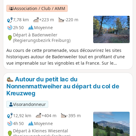
Association / Club / AMM
7,78 km
+223 m
-220 m
2h 50
Moyenne
Départ à Badenweiler
(Regierungsbezirk Freiburg)
Au cours de cette promenade, vous découvrirez les sites
historiques autour de Badenweiler tout en profitant d'une
vue imprenable sur les vignobles et la France. Sur le
chemin du retour, vous mettrez vos sens en éveil et
découvrirez le paysage de manière plus ludique. L'itinéraire
Autour du petit lac du
vous mènera à travers des bois, des terres agricoles et des
Nonnenmattweiher au départ du col de
vignobles, offrant des paysages magnifiques tout au long
Kreuzweg
du parcours.
Visorandonneur
12,92 km
+404 m
-395 m
4h 50
Moyenne
Départ à Kleines Wiesental