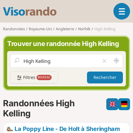
V
O
i
u
s
v
o
Randonnées
Royaume-Uni
Angleterre
Norfolk
High Kelling
r
r
i
a
Trouver une randonnée High Kelling
r
n
l
d
a
o
A
V
n
u
i
a
t
d
v
Filtres
Rechercher
NOUVEAU
o
e
i
u
r
g
r
l
a
d
e
Randonnées High
t
e
c
i
m
h
Kelling
o
o
a
n
i
m
La Poppy Line - De Holt à Sheringham
p