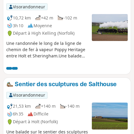
Visorandonneur
10,72 km
+42 m
-102 m
3h 10
Moyenne
Départ à High Kelling (Norfolk)
Une randonnée le long de la ligne de
chemin de fer à vapeur Poppy Heritage
entre Holt et Sheringham.Une balade
facile qui suit globalement la ligne
Poppy de Holt à Sheringham. Le
paysage varié que cet itinéraire traverse
comprend des landes, des bois et le
Sentier des sculptures de Salthouse
littoral, avec le train à vapeur
omniprésent, toujours à portée de vue
Visorandonneur
ou d'oreille. Une excellente façon de voir
les locomotives à pleine vapeur, avec un
21,53 km
+140 m
-140 m
retour en train sur cette ligne
6h 35
Difficile
ferroviaire emblématique. Le meilleur
Départ à Holt (Norfolk)
endroit pour observer les locomotives
de près est le passage à niveau de
Une balade sur le sentier des sculptures