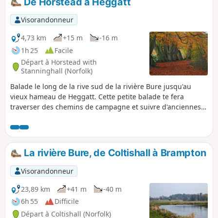
De Horstead à Heggatt
Visorandonneur
4,73 km
+15 m
-16 m
1h 25
Facile
Départ à Horstead with
Stanninghall (Norfolk)
Balade le long de la rive sud de la rivière Bure jusqu'au
vieux hameau de Heggatt. Cette petite balade te fera
traverser des chemins de campagne et suivre d'anciennes
pistes et sentiers sur la rive sud de la rivière Bure. Tu
pourras notamment admirer les ruines du moulin de
Horstead et la vue sur la vallée jusqu'à Coltishall et Belaugh.
Et bien sûr, une balade ne serait pas complète sans une
La rivière Bure, de Coltishall à Brampton
touche de folklore, avec ici une prophétie autour d'un arbre
situé sur Heggatt Common.
Visorandonneur
23,89 km
+41 m
-40 m
6h 55
Difficile
Départ à Coltishall (Norfolk)