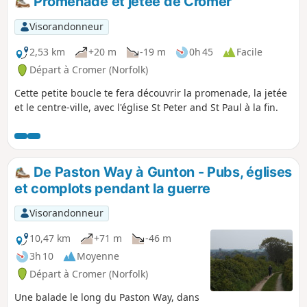
Promenade et jetée de Cromer
l'endroit où un squelette non identifié a
été découvert lors de travaux
Visorandonneur
d'élargissement de la route. Thains Lane
abrite l'ancienne forge du village. Le
2,53 km
+20 m
-19 m
0h 45
Facile
vieux moulin à vent sert de décor à
Départ à Cromer (Norfolk)
l'apparition de lumières fantomatiques
Cette petite boucle te fera découvrir la promenade, la jetée
qui traversent un bosquet. Avec une
et le centre-ville, avec l'église St Peter and St Paul à la fin.
pause dans un pub à Cromer et un
retour par le nouveau tracé du Norfolk
Coast Path, cette balade est parfaite
pour une petite sortie en soirée
d'automne.
De Paston Way à Gunton - Pubs, églises
et complots pendant la guerre
Visorandonneur
10,47 km
+71 m
-46 m
3h 10
Moyenne
Départ à Cromer (Norfolk)
Une balade le long du Paston Way, dans