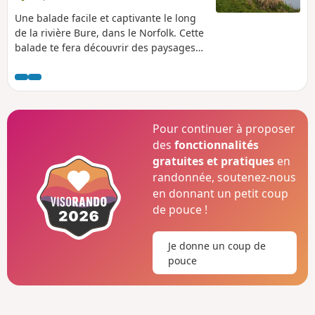
Une balade facile et captivante le long
de la rivière Bure, dans le Norfolk. Cette
balade te fera découvrir des paysages
typiques du Norfolk et des sites
historiques, mais elle te fera aussi
suivre le chemin qu'aurait emprunté la
calèche fantôme de Sir Thomas Boleyn
lors de son pénitence annuelle pour
Pour continuer à proposer
avoir trahi sa fille Anne, condamnée à
des
fonctionnalités
être exécutée. La balade se termine en
gratuites et pratiques
en
boucle en revenant par le Bure Valley
randonnée, soutenez-nous
Path, qui longe la voie ferrée à voie
en donnant un petit coup
étroite de la Bure Valley.
de pouce !
Je donne un coup de
pouce