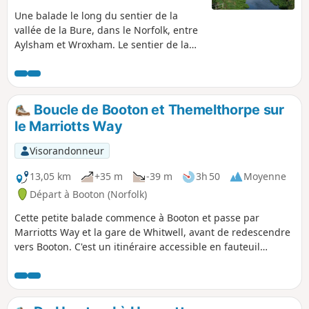
Une balade le long du sentier de la
vallée de la Bure, dans le Norfolk, entre
Aylsham et Wroxham. Le sentier de la
vallée de la Bure suit l'ancienne voie
ferrée de la Great Eastern Railway, le
long de la ligne à voie étroite de la Bure
Valley Narrow Gauge Railway. Il offre
Boucle de Booton et Themelthorpe sur
des vues incroyables sur la rivière Bure
le Marriotts Way
et des arrêts à Brampton, Buxton et
Coltishall. Comme c'est une ancienne
Visorandonneur
voie ferrée, le sentier est bien drainé,
donc praticable par tous les temps.
13,05 km
+35 m
-39 m
3h 50
Moyenne
Départ à Booton (Norfolk)
Cette petite balade commence à Booton et passe par
Marriotts Way et la gare de Whitwell, avant de redescendre
vers Booton. C'est un itinéraire accessible en fauteuil
roulant.