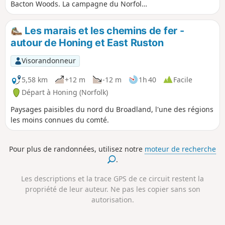
pittoresque et intéressante à l'itinéraire
Bacton Woods. La campagne du Norfolk
officiel du sentier côtier du nord du
recèle de nombreux trésors cachés,
Norfolk et offre des vues spectaculaires
dont certains sont à découvrir au cours
Les marais et les chemins de fer -
sur les marais depuis les collines entre
de cette balade. L'itinéraire emprunte
autour de Honing et East Ruston
Salthouse et Cley.
des chemins de campagne et des
sentiers pédestres pour une balade
Visorandonneur
facile en boucle. Les bois valent le
détour et recèlent un secret :
5,58 km
+12 m
-12 m
1h 40
Facile
l'emplacement d'un gibet où, à la fin du
Départ à Honing (Norfolk)
XVIIIe siècle, William Suffolk a été
Paysages paisibles du nord du Broadland, l'une des régions
pendu enchaîné pour ses crimes. Le
les moins connues du comté.
chemin du retour passe devant
l'emblématique Ebridge Mill, puis
rejoint le Weavers Way pour la dernière
Pour plus de randonnées, utilisez notre
moteur de recherche
partie du trajet jusqu'à North Walsham.
.
Les descriptions et la trace GPS de ce circuit restent la
propriété de leur auteur. Ne pas les copier sans son
autorisation.