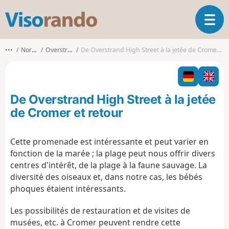
V
O
i
u
s
v
o
•••
Norfolk
Overstrand
De Overstrand High Street à la jetée de Cromer et retour
r
r
i
a
r
n
l
d
De Overstrand High Street à la jetée
a
o
n
de Cromer et retour
a
v
Cette promenade est intéressante et peut varier en
i
fonction de la marée ; la plage peut nous offrir divers
g
a
centres d'intérêt, de la plage à la faune sauvage. La
t
diversité des oiseaux et, dans notre cas, les bébés
i
phoques étaient intéressants.
o
n
Les possibilités de restauration et de visites de
musées, etc. à Cromer peuvent rendre cette