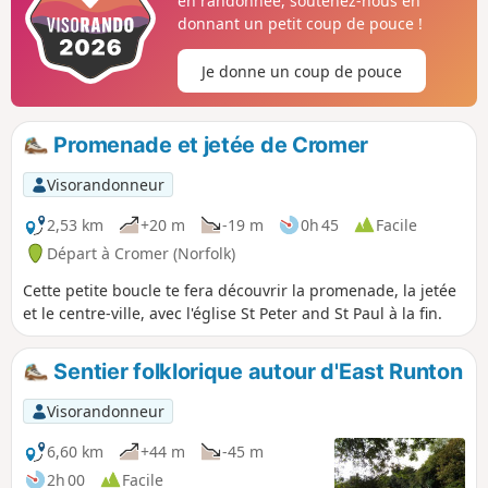
en randonnée, soutenez-nous en
d'où tu peux prendre un train pour
donnant un petit coup de pouce !
revenir à Cromer. Cette balade sympa
passe par quelques pubs de campagne
Je donne un coup de pouce
qui valent le détour. Tu pourras donc
faire une tournée des pubs à l'ancienne
tout en admirant les superbes églises
Promenade et jetée de Cromer
de Northrepps et Southrepps et en
écoutant les histoires locales sur les
Visorandonneur
complots allemands pendant la guerre !
2,53 km
+20 m
-19 m
0h 45
Facile
Départ à Cromer (Norfolk)
Cette petite boucle te fera découvrir la promenade, la jetée
et le centre-ville, avec l'église St Peter and St Paul à la fin.
Sentier folklorique autour d'East Runton
Visorandonneur
6,60 km
+44 m
-45 m
2h 00
Facile