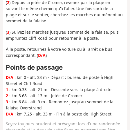
(
2
) Depuis la jetée de Cromer, revenez par la plage en
suivant le même chemin qu'à l'aller. Une fois sorti de la
plage et sur le sentier, cherchez les marches qui mènent au
sommet de la falaise.
(
3
) Suivez les marches jusqu'au sommet de la falaise, puis
empruntez Cliff Road pour retourner à la poste.
À la poste, retournez à votre voiture ou à l'arrêt de bus
correspondant. (
D/A
)
Points de passage
D/A
: km 0 - alt. 33 m - Départ : bureau de poste à High
Street et Cliff Road
1
: km 0.33 - alt. 21 m - Descente vers la plage à droite
2
: km 3.68 - alt. 13 m - Jetée de Cromer
3
: km 6.84 - alt. 9 m - Remontez jusqu'au sommet de la
falaise Overstrand
D/A
: km 7.25 - alt. 33 m - Fin à la poste de High Street
Soyez toujours prudent et prévoyant lors d'une randonnée.
Visorando et l'auteur de cette fiche ne pourront pas être