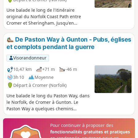
Une balade le long de l'itinéraire
original du Norfolk Coast Path entre
Cromer et Sheringham. Jusqu'en
décembre 2014, le parcours officiel du
sentier côtier du Norfolk, depuis son
De Paston Way à Gunton - Pubs, églises
point de départ à Cromer Pier jusqu'à
et complots pendant la guerre
Sheringham, longeait l'intérieur des
terres le long des collines de Cromer
Visorandonneur
Ridge, le point culminant du Norfolk.
Cet itinéraire original est toujours
10,47 km
+71 m
-46 m
praticable et contraste avec le sentier
3h 10
Moyenne
réaménagé qui longe désormais les
Départ à Cromer (Norfolk)
falaises et fait désormais partie du
sentier côtier anglais. Avec ses chemins
Une balade le long du Paston Way, dans
ombragés à travers les bois, ses vues
le Norfolk, de Cromer à Gunton. Le
spectaculaires depuis le sommet de
Paston Way a quelques chemins
Beacon Hill et son ascension difficile
alternatifs qui s'éloignent de son
vers l'emblématique Beeston Bump,
itinéraire principal entre North
Pour continuer à proposer des
cette balade est une excursion qui vaut
Walsham et Cromer. Cette balade prend
fonctionnalités gratuites et pratiques
le détour depuis la route côtière.
le chemin optionnel jusqu'à Gunton,