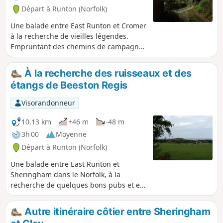
Départ à Runton (Norfolk)
Une balade entre East Runton et Cromer
à la recherche de vieilles légendes.
Empruntant des chemins de campagne
et des sentiers, ce circuit en boucle fait
le tour d'East Runton pour visiter
À la recherche des ruisseaux et des
différents lieux liés à l'histoire et au
étangs de Beeston Regis
folklore de Runtons. Woodhill House est
l'endroit où un squelette non identifié a
Visorandonneur
été découvert lors de travaux
d'élargissement de la route. Thains Lane
10,13 km
+46 m
-48 m
abrite l'ancienne forge du village. Le
3h 00
Moyenne
vieux moulin à vent sert de décor à
Départ à Runton (Norfolk)
l'apparition de lumières fantomatiques
qui traversent un bosquet. Avec une
Une balade entre East Runton et
pause dans un pub à Cromer et un
Sheringham dans le Norfolk, à la
retour par le nouveau tracé du Norfolk
recherche de quelques bons pubs et en
Coast Path, cette balade est parfaite
suivant Beeston Beck à travers Beeston
pour une petite sortie en soirée
Common. Ce sentier pittoresque suit le
Autre itinéraire côtier entre Sheringham
d'automne.
pied de la colline d'Inkleborough