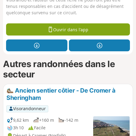
tenus responsables en cas d'accident ou de désagrément
quelconque survenu sur ce circuit.
Ouvrir dans l'app
Autres randonnées dans le
secteur
Ancien sentier côtier - De Cromer à
Sheringham
Visorandonneur
9,62 km
+160 m
-142 m
3h 10
Facile
Départ à Cromer (Norfolk)