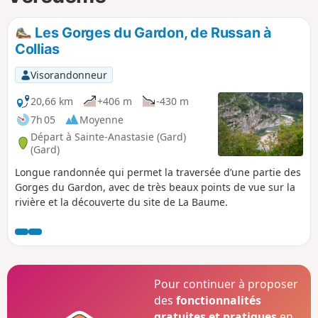
p
Les Gorges du Gardon, de Russan à
Collias
Visorandonneur
20,66 km
+406 m
-430 m
7h 05
Moyenne
Départ à Sainte-Anastasie (Gard)
(Gard)
Longue randonnée qui permet la traversée d’une partie des
Gorges du Gardon, avec de très beaux points de vue sur la
rivière et la découverte du site de La Baume.
Pour continuer à proposer
des
fonctionnalités
gratuites et pratiques
en