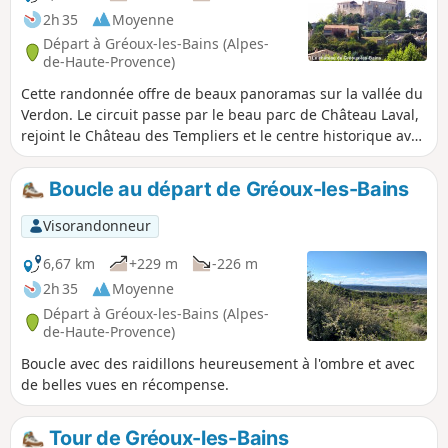
2h 35
Moyenne
Départ à Gréoux-les-Bains (Alpes-
de-Haute-Provence)
Cette randonnée offre de beaux panoramas sur la vallée du
Verdon. Le circuit passe par le beau parc de Château Laval,
rejoint le Château des Templiers et le centre historique avec
ses belles et typiques ruelles et se termine par la très
animée Rue Grande.
Boucle au départ de Gréoux-les-Bains
Visorandonneur
6,67 km
+229 m
-226 m
2h 35
Moyenne
Départ à Gréoux-les-Bains (Alpes-
de-Haute-Provence)
Boucle avec des raidillons heureusement à l'ombre et avec
de belles vues en récompense.
Tour de Gréoux-les-Bains