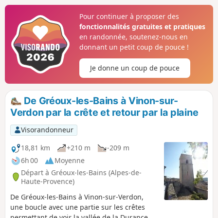
Obscure. Pour le retour passage par la plaine et le centre
Pour continuer à proposer des
équestre des Aurabelles.
fonctionnalités gratuites et pratiques
en randonnée, soutenez-nous en
donnant un petit coup de pouce !
Je donne un coup de pouce
De Gréoux-les-Bains à Vinon-sur-
Verdon par la crête et retour par la plaine
Visorandonneur
18,81 km
+210 m
-209 m
6h 00
Moyenne
Départ à Gréoux-les-Bains (Alpes-de-
Haute-Provence)
De Gréoux-les-Bains à Vinon-sur-Verdon,
une boucle avec une partie sur les crêtes
permettant de voir la vallée de la Durance et