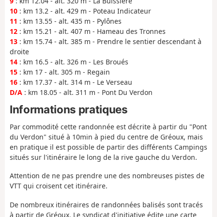
9
: km 12.04 - alt. 320 m - La Buissière
10
: km 13.2 - alt. 429 m - Poteau Indicateur
11
: km 13.55 - alt. 435 m - Pylônes
12
: km 15.21 - alt. 407 m - Hameau des Tronnes
13
: km 15.74 - alt. 385 m - Prendre le sentier descendant à
droite
14
: km 16.5 - alt. 326 m - Les Broués
15
: km 17 - alt. 305 m - Regain
16
: km 17.37 - alt. 314 m - Le Verseau
D/A
: km 18.05 - alt. 311 m - Pont Du Verdon
Informations pratiques
Par commodité cette randonnée est décrite à partir du "Pont
du Verdon" situé à 10min à pied du centre de Gréoux, mais
en pratique il est possible de partir des différents Campings
situés sur l'itinéraire le long de la rive gauche du Verdon.
Attention de ne pas prendre une des nombreuses pistes de
VTT qui croisent cet itinéraire.
De nombreux itinéraires de randonnées balisés sont tracés
à partir de Gréoux. Le syndicat d'initiative édite une carte