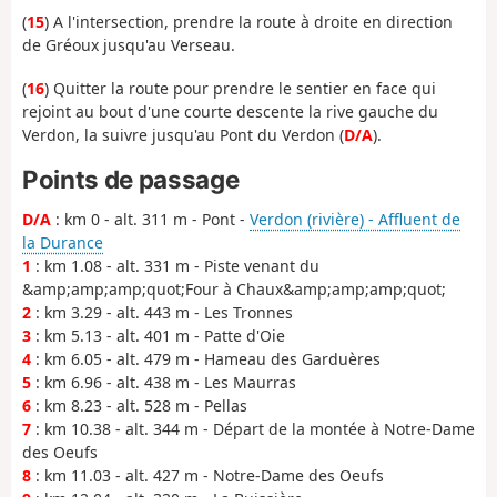
(
15
) A l'intersection, prendre la route à droite en direction
de Gréoux jusqu'au Verseau.
(
16
) Quitter la route pour prendre le sentier en face qui
rejoint au bout d'une courte descente la rive gauche du
Verdon, la suivre jusqu'au Pont du Verdon (
D/A
).
Points de passage
D/A
: km 0 - alt. 311 m - Pont -
Verdon (rivière) - Affluent de
la Durance
1
: km 1.08 - alt. 331 m - Piste venant du
&amp;amp;amp;quot;Four à Chaux&amp;amp;amp;quot;
2
: km 3.29 - alt. 443 m - Les Tronnes
3
: km 5.13 - alt. 401 m - Patte d'Oie
4
: km 6.05 - alt. 479 m - Hameau des Garduères
5
: km 6.96 - alt. 438 m - Les Maurras
6
: km 8.23 - alt. 528 m - Pellas
7
: km 10.38 - alt. 344 m - Départ de la montée à Notre-Dame
des Oeufs
8
: km 11.03 - alt. 427 m - Notre-Dame des Oeufs