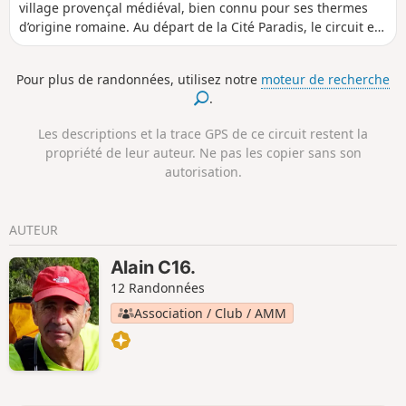
village provençal médiéval, bien connu pour ses thermes
d’origine romaine. Au départ de la Cité Paradis, le circuit en
boucle monte au Château Laval, mène aux ruines Pujol,
longe les rives du Verdon, traverse le Parc Morelon et
Pour plus de randonnées, utilisez notre
moteur de recherche
revient au départ par le centre de Gréoux-les-Bains.
.
Les descriptions et la trace GPS de ce circuit restent la
propriété de leur auteur. Ne pas les copier sans son
autorisation.
AUTEUR
Alain C16.
12 Randonnées
Association / Club / AMM