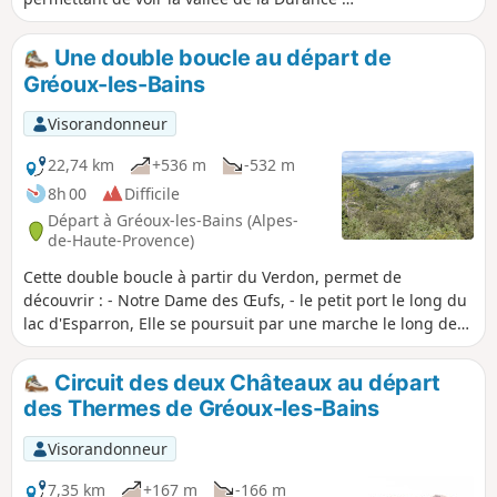
la vallée du Verdon dans les trouées de la
forêt, un passage dans le vieux village de
Une double boucle au départ de
Vinon-sur-Verdon et un retour par la vallée
Gréoux-les-Bains
du Verdon.
Visorandonneur
22,74 km
+536 m
-532 m
8h 00
Difficile
Départ à Gréoux-les-Bains (Alpes-
de-Haute-Provence)
Cette double boucle à partir du Verdon, permet de
découvrir : - Notre Dame des Œufs, - le petit port le long du
lac d'Esparron, Elle se poursuit par une marche le long de
l'ancien canal avec un passage sur les rochers. Ensuite une
petite plage et un parcours le long de la berge du lac
Circuit des deux Châteaux au départ
jusqu'à l'entrée des gorges basses du Verdon Le retour se
des Thermes de Gréoux-les-Bains
fait par la montagne avec des vues aux lointains sur les
montagnes.
Visorandonneur
7,35 km
+167 m
-166 m