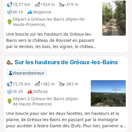
18,27 km
+324 m
-319 m
6h 10
Moyenne
Départ à Gréoux-les-Bains (Alpes-de-
Haute-Provence)
Une boucle sur les hauteurs de Gréoux-les-
Bains vers le château de Rousset en passant
par le Verdon, les bois, les vignes, le château
de Rousset. Retour par encore des vignes et
des bois, le château de Gréoux-les-Bains et le
Sur les hauteurs de Gréoux-les-Bains
centre ville.
Visorandonneur
15,76 km
+382 m
-383 m
5h 35
Difficile
Départ à Gréoux-les-Bains (Alpes-
de-Haute-Provence)
Une boucle pour voir les deux facettes, les hauteurs et la
plaine, de Gréoux-les-Bains en passant par la montagne
pour accéder à Notre-Dame des Œufs. Plus loin, parvenir au
point de vue du Pas du Verré et à la croix de la Vallée