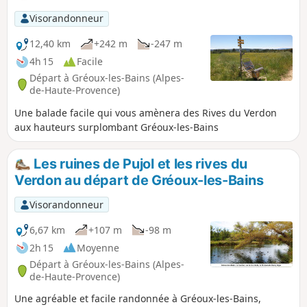
Visorandonneur
12,40 km
+242 m
-247 m
4h 15
Facile
Départ à Gréoux-les-Bains (Alpes-
de-Haute-Provence)
Une balade facile qui vous amènera des Rives du Verdon
aux hauteurs surplombant Gréoux-les-Bains
Les ruines de Pujol et les rives du
Verdon au départ de Gréoux-les-Bains
Visorandonneur
6,67 km
+107 m
-98 m
2h 15
Moyenne
Départ à Gréoux-les-Bains (Alpes-
de-Haute-Provence)
Une agréable et facile randonnée à Gréoux-les-Bains,