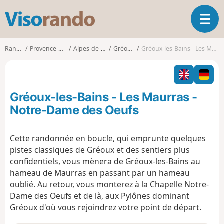
V
O
i
u
s
v
o
Randonnées
Provence-Alpes-Côte d'Azur
Alpes-de-Haute-Provence
Gréoux-les-Bains
Gréoux-les-Bains - Les Maurras - Notre-Dame des Oeufs
r
r
i
a
r
n
l
d
Gréoux-les-Bains - Les Maurras -
a
o
n
Notre-Dame des Oeufs
a
v
Cette randonnée en boucle, qui emprunte quelques
i
pistes classiques de Gréoux et des sentiers plus
g
a
confidentiels, vous mènera de Gréoux-les-Bains au
t
hameau de Maurras en passant par un hameau
i
oublié. Au retour, vous monterez à la Chapelle Notre-
o
Dame des Oeufs et de là, aux Pylônes dominant
n
Gréoux d'où vous rejoindrez votre point de départ.