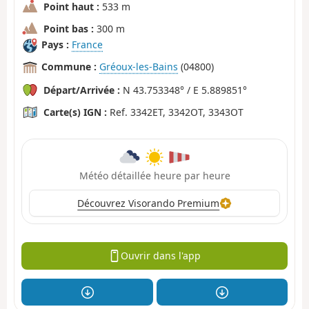
Point haut :
533 m
Point bas :
300 m
Pays :
France
Commune :
Gréoux-les-Bains
(04800)
Départ/Arrivée :
N 43.753348° / E 5.889851°
Carte(s) IGN :
Ref. 3342ET, 3342OT, 3343OT
Météo détaillée heure par heure
Découvrez Visorando Premium
Ouvrir dans l'app