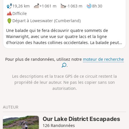
19,26 km
+1 061 m
-1 063 m
8h 30
Difficile
Départ à Loweswater (Cumberland)
Une balade qui te fera découvrir quatre sommets de
Wainwright, avec une vue sur quatre lacs et la ligne
d'horizon des hautes collines occidentales. La balade peut
se faire dans le sens des aiguilles d'une montre ou dans le
sens inverse.
Pour plus de randonnées, utilisez notre
moteur de recherche
.
Les descriptions et la trace GPS de ce circuit restent la
propriété de leur auteur. Ne pas les copier sans son
autorisation.
AUTEUR
Our Lake District Escapades
126 Randonnées