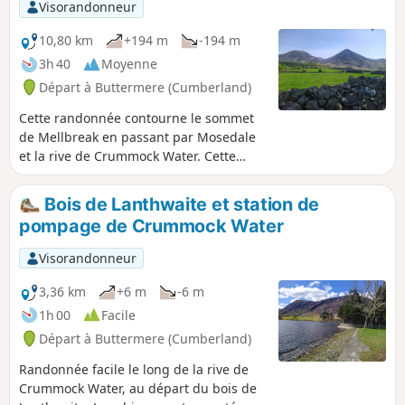
Visorandonneur
10,80 km
+194 m
-194 m
3h 40
Moyenne
Départ à Buttermere (Cumberland)
Cette randonnée contourne le sommet
de Mellbreak en passant par Mosedale
et la rive de Crummock Water. Cette
randonnée est accessible aux chiens.
Bois de Lanthwaite et station de
pompage de Crummock Water
Visorandonneur
3,36 km
+6 m
-6 m
1h 00
Facile
Départ à Buttermere (Cumberland)
Randonnée facile le long de la rive de
Crummock Water, au départ du bois de