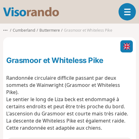
V
O
i
u
s
v
o
•••
Cumberland
Buttermere
Grasmoor et Whiteless Pike
r
r
i
a
r
n
l
d
Grasmoor et Whiteless Pike
a
o
n
a
Randonnée circulaire difficile passant par deux
v
sommets de Wainwright (Grasmoor et Whiteless
i
Pike).
g
Le sentier le long de Liza beck est endommagé à
a
t
certains endroits et peut être très proche du bord.
i
L'ascension du Grasmoor est courte mais très raide.
o
La descente de Whiteless Pike est également raide.
n
Cette randonnée est adaptée aux chiens.