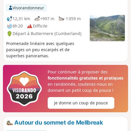
Visorandonneur
12,31 km
+997 m
-1 059 m
6h 20
Difficile
Départ à Buttermere (Cumberland)
Promenade linéaire avec quelques
passages un peu escarpés et de
superbes panoramas.
Pour continuer à proposer des
fonctionnalités gratuites et pratiques
en randonnée, soutenez-nous en
donnant un petit coup de pouce !
Je donne un coup de pouce
Autour du sommet de Mellbreak