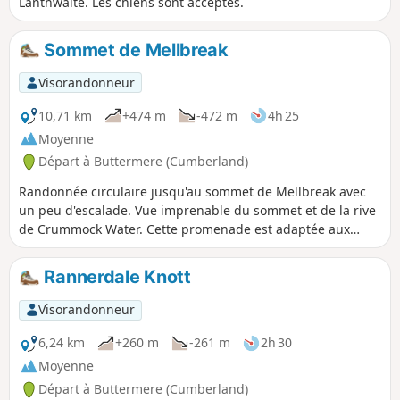
Lanthwaite. Les chiens sont acceptés.
Sommet de Mellbreak
Visorandonneur
10,71 km
+474 m
-472 m
4h 25
Moyenne
Départ à Buttermere (Cumberland)
Randonnée circulaire jusqu'au sommet de Mellbreak avec
un peu d'escalade. Vue imprenable du sommet et de la rive
de Crummock Water. Cette promenade est adaptée aux
chiens.
Rannerdale Knott
Visorandonneur
6,24 km
+260 m
-261 m
2h 30
Moyenne
Départ à Buttermere (Cumberland)