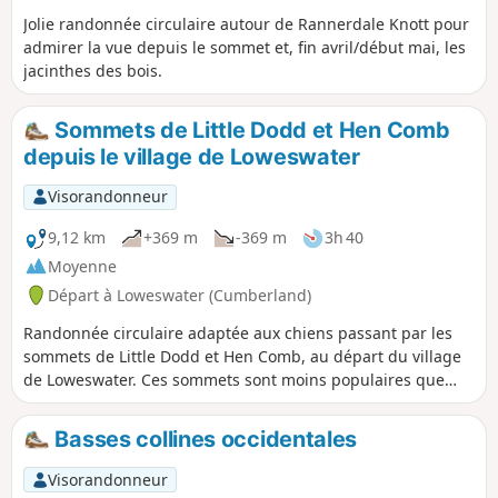
Jolie randonnée circulaire autour de Rannerdale Knott pour
admirer la vue depuis le sommet et, fin avril/début mai, les
jacinthes des bois.
Sommets de Little Dodd et Hen Comb
depuis le village de Loweswater
Visorandonneur
9,12 km
+369 m
-369 m
3h 40
Moyenne
Départ à Loweswater (Cumberland)
Randonnée circulaire adaptée aux chiens passant par les
sommets de Little Dodd et Hen Comb, au départ du village
de Loweswater. Ces sommets sont moins populaires que
celui de Mellbreak. Attention, la traversée de la rivière peut
être délicate s'il a plu les jours précédents.
Basses collines occidentales
Visorandonneur