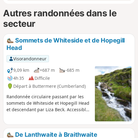
Autres randonnées dans le
secteur
Sommets de Whiteside et de Hopegill
Head
Visorandonneur
9,09 km
+687 m
-685 m
4h 35
Difficile
Départ à Buttermere (Cumberland)
Randonnée circulaire passant par les
sommets de Whiteside et Hopegill Head
et descendant par Liza Beck. Accessible
aux chiens.
De Lanthwaite à Braithwaite