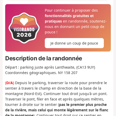
Pour continuer à proposer des
fonctionnalités gratuites et
pratiques
en randonnée, soutenez-
nous en donnant un petit coup de
pouce !
Je donne un coup de pouce
Description de la randonnée
Départ : parking juste après Lanthwaite, (CA13 9UY)
Coordonnées géographiques. NY 158 207
(
D/A
) Depuis le parking, traverser la route pour prendre le
sentier à travers le champ en direction de la base de la
montagne (Nord-Est). Continuer tout droit jusqu'à un pont.
Traverser le pont, filer en face et après quelques mètres,
tourner à droite sur le sentier (
pas le premier plus proche
de la rivière, mais celui qui monte légèrement sur le flanc
de la montagne
). Continuer tout droit sur ce sentier en