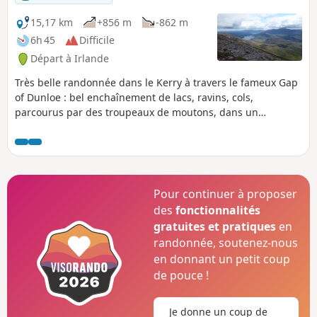
15,17 km
+856 m
-862 m
6h 45
Difficile
Départ à Irlande
Très belle randonnée dans le Kerry à travers le fameux Gap
of Dunloe : bel enchaînement de lacs, ravins, cols,
parcourus par des troupeaux de moutons, dans un
ambiance de montagne presque aride en approchant du
sommet. Très belle option pour s'échapper de la foule
venue au Gap of Dunloe en calèche ou en voiture. Vues à
couper le souffle sur le Gap of Dunloe, l'Upper Lake de
Killarney, la Black Valley, l'océan (à l'Ouest et au Sud-Ouest)
Pour continuer à proposer
ainsi que sur le toit de l'Irlande, le Carrauntuohil. Cette
des
fonctionnalités
randonnée peut être réalisée en aller-retour ou en boucle.
gratuites et pratiques
en
randonnée, soutenez-nous
en donnant un petit coup
de pouce !
Je donne un coup de