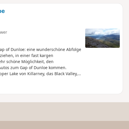
u
n
oe
m
hwer
p of Dunloe: eine wunderschöne Abfolge
iehen, in einer fast kargen
ehr schöne Möglichkeit, den
Autos zum Gap of Dunloe kommen.
r Lake von Killarney, das Black Valley,
Irlands, den Carrauntuohil. Diese
anderung unternommen werden.