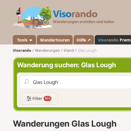
V
i
s
o
r
a
Tools
Wandertouren
Hilfe ↗
Viso
rando
Prem
n
Visorando
Wanderungen
Irland
Glas Lough
d
o
Wanderung suchen: Glas Lough
Filter
NEU
Wanderungen Glas Lough