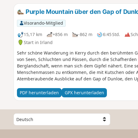
Purple Mountain über den Gap of Dunl
Visorando-Mitglied
15,17 km
+856 m
-862 m
6:45 Std.
Sc
Start in Irland
Sehr schöne Wanderung in Kerry durch den berühmten Ga
von Seen, Schluchten und Pässen, durch die Schafherden z
Berglandschaft, wenn man sich dem Gipfel nähert. Eine s
Menschenmassen zu entkommen, die mit Kutschen oder 
Atemberaubende Ausblicke auf den Gap of Dunloe, den Uppe
den Ozean (im Westen und Südwesten) sowie auf das Dach 
Wanderung kann als Hin- und Rückweg oder als Rundw
PDF herunterladen
GPX herunterladen
W
ä
h
l