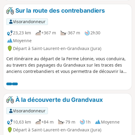
Sur la route des contrebandiers
Visorandonneur
23,23 km
+367 m
-367 m
2h30
Moyenne
Départ à Saint-Laurent-en-Grandvaux (Jura)
Cet itinéraire au départ de la Ferme Léonie, vous conduira,
au travers des paysages du Grandvaux sur les traces des
anciens contrebandiers et vous permettra de découvrir la
faune et la flore du Haut Jura. En raison de sa proximité
avec la Suisse, la Forêt du Mont Noir était un lieu de
passage fréquent pour les contrebandiers.
À la découverte du Grandvaux
Visorandonneur
10,63 km
+84 m
-79 m
1h
Moyenne
Départ à Saint-Laurent-en-Grandvaux (Jura)