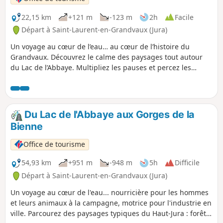
22,15 km
+121 m
-123 m
2h
Facile
Départ à Saint-Laurent-en-Grandvaux (Jura)
Un voyage au cœur de l’eau… au cœur de l’histoire du
Grandvaux. Découvrez le calme des paysages tout autour
du Lac de l’Abbaye. Multipliez les pauses et percez les
secrets du lac et ses tourbières depuis le silo à images.Ce
parcours est conçu particulièrement pour les VTC à
assistance électrique, du fait de son dénivelé, sa distance et
la nature du terrain.Vous ne trouverez pas de balisage sur
Du Lac de l'Abbaye aux Gorges de la
le parcours.
Bienne
Office de tourisme
54,93 km
+951 m
-948 m
5h
Difficile
Départ à Saint-Laurent-en-Grandvaux (Jura)
Un voyage au cœur de l'eau... nourricière pour les hommes
et leurs animaux à la campagne, motrice pour l'industrie en
ville. Parcourez des paysages typiques du Haut-Jura : forêts,