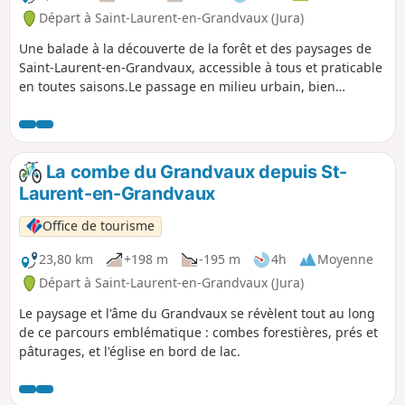
Départ à Saint-Laurent-en-Grandvaux (Jura)
Une balade à la découverte de la forêt et des paysages de
Saint-Laurent-en-Grandvaux, accessible à tous et praticable
en toutes saisons.Le passage en milieu urbain, bien
identifié, laisse rapidement place à l'ancienne voie du tram,
très roulante. Un passage assez court en bord de route
départementale demande un peu plus de prudence. Après
avoir longé un charmant ruisseau, le retour, principalement
La combe du Grandvaux depuis St-
en forêt, ne présente pas de difficulté particulière.
Laurent-en-Grandvaux
Office de tourisme
23,80 km
+198 m
-195 m
4h
Moyenne
Départ à Saint-Laurent-en-Grandvaux (Jura)
Le paysage et l'âme du Grandvaux se révèlent tout au long
de ce parcours emblématique : combes forestières, prés et
pâturages, et l'église en bord de lac.