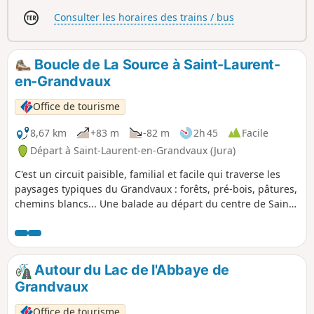
p
Consulter les horaires des trains / bus
Boucle de La Source à Saint-Laurent-
en-Grandvaux
Office de tourisme
8,67 km
+83 m
-82 m
2h 45
Facile
Départ à Saint-Laurent-en-Grandvaux (Jura)
C'est un circuit paisible, familial et facile qui traverse les
paysages typiques du Grandvaux : forêts, pré-bois, pâtures,
chemins blancs... Une balade au départ du centre de Saint-
Laurent-en-Grandvaux.
Autour du Lac de l'Abbaye de
Grandvaux
Office de tourisme