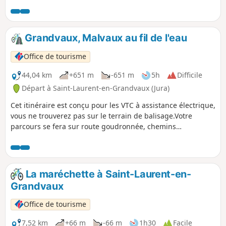
combes, pâturages, gorges, lacs, tourbières et rivières.
Grandvaux, Malvaux au fil de l'eau
Office de tourisme
44,04 km
+651 m
-651 m
5h
Difficile
Départ à Saint-Laurent-en-Grandvaux (Jura)
Cet itinéraire est conçu pour les VTC à assistance électrique,
vous ne trouverez pas sur le terrain de balisage.Votre
parcours se fera sur route goudronnée, chemins
carrossables, sentiers, routes forestières... Compte tenu de
la traversée d'un ancien tunnel ferroviaire relativement
long et de la durée du parcours, prévoyez une lampe ou un
éclairage ainsi qu'une batterie de secours...
La maréchette à Saint-Laurent-en-
Grandvaux
Office de tourisme
7,52 km
+66 m
-66 m
1h30
Facile