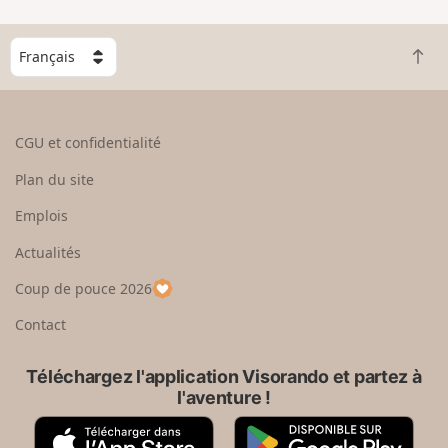
C
R
h
e
o
t
i
o
s
CGU et confidentialité
u
i
r
s
Plan du site
e
s
n
e
Emplois
h
z
Actualités
a
u
u
n
Coup de pouce 2026
t
p
a
Contact
y
s
Téléchargez l'application Visorando et partez à
l'aventure !
A
G
p
o