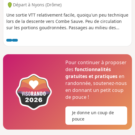
Départ à Nyons (Drôme)
Une sortie VTT relativement facile, quoiqu'un peu technique
lors de la descente vers Combe Sauve. Peu de circulation
sur les portions goudronnées. Passages au milieu des
genêts et des chèvres, si elles sont de sortie, avec une
pause au Col Flachet pour profiter de la vue car, après, il
sera trop tard, la descente se fait au milieu des chênes.
Pour continuer à proposer
des
fonctionnalités
gratuites et pratiques
en
randonnée, soutenez-nous
en donnant un petit coup
de pouce !
Je donne un coup de
pouce