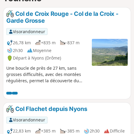
p
Col de Croix Rouge - Col de la Croix -
Garde Grosse
Visorandonneur
26,78 km
+835 m
-837 m
2h30
Moyenne
Départ à Nyons (Drôme)
Une boucle de près de 27 km, sans
grosses difficultés, avec des montées
régulières, permet la découverte du
pays nyonsais et son sommet le plus
connu : Garde Grosse. Les routes
goudronnées sont peu fréquentées,
sauf par les cyclistes. Au printemps,
Col Flachet depuis Nyons
quelques cours d'eau vous permettront
de vous rafraîchir.
Visorandonneur
22,83 km
+385 m
-385 m
2h30
Difficile