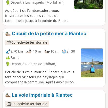
Départ à Locmiquélic (Morbihan)
Au départ de l'embarcadère vous
traverserez les ruelles calmes de
Locmiquelic jusqu'à la pointe du Bigot
avec sa vue panoramique sur la rade de
Lorient et la vasière qui se découvre à
Circuit de la petite mer à Riantec
marée basse. La suite du parcours vous
conduira vers l'ancienne voie impériale
Collectivité territoriale
ainsi que dans les villages proches du
Blavet. Vous terminerez cette boucle en
8,70 km
+10 m
-10 m
2h 30
cheminant à travers le marais de Pen
Facile
Mané, véritable lieu de quiétude pour la
Départ à Riantec (Morbihan)
faune.
Boucle de 9 km autour de Riantec qui vous
fera découvrir tous les paysages qui
composent la commune. Après avoir sillonné
le bourg, laissez-vous guider jusqu'à la
petite mer de Gâvres. Attardez-vous autour
La voie impériale à Riantec
du château de Kerdurant et du moulin à
marée de Stervins. Ouvrez les yeux à
Collectivité territoriale
l'approche du marais du Dreff, vous aurez