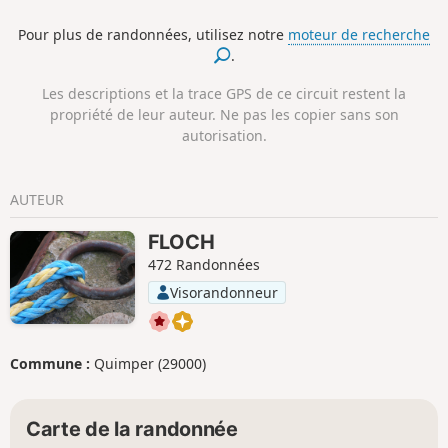
retour sur le rivage, face à l’Îe de Groix,
Pour plus de randonnées, utilisez notre
moteur de recherche
vous apprécierez le contraste entre le
.
bleu de l’océan et le blanc des côtes
sableuses parsemées d’affleurements
Les descriptions et la trace GPS de ce circuit restent la
rocheux. Ce circuit est proposé par
propriété de leur auteur. Ne pas les copier sans son
Lorient Agglomération.
autorisation.
AUTEUR
FLOCH
472 Randonnées
Visorandonneur
Commune :
Quimper (29000)
Carte de la randonnée