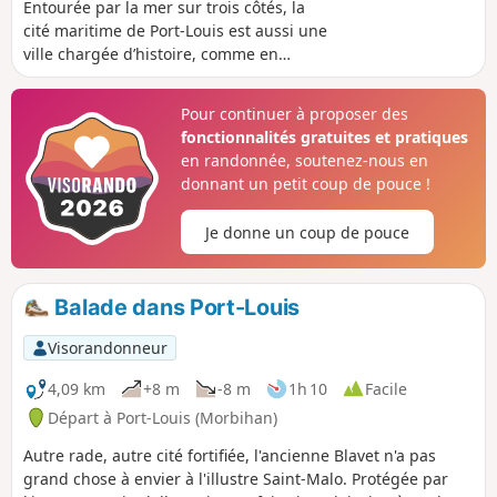
Entourée par la mer sur trois côtés, la
cité maritime de Port-Louis est aussi une
ville chargée d’histoire, comme en
attestent les remparts, la Citadelle…
Laissez-vous enchanter par son riche
Pour continuer à proposer des
patrimoine, ses plages et petites
fonctionnalités gratuites et pratiques
criques, avec en toile de fond des vues
en randonnée, soutenez-nous en
imprenables sur la Rade de Lorient et la
donnant un petit coup de pouce !
Petite Mer de Gâvres.
Je donne un coup de pouce
Balade dans Port-Louis
Visorandonneur
4,09 km
+8 m
-8 m
1h 10
Facile
Départ à Port-Louis (Morbihan)
Autre rade, autre cité fortifiée, l'ancienne Blavet n'a pas
grand chose à envier à l'illustre Saint-Malo. Protégée par