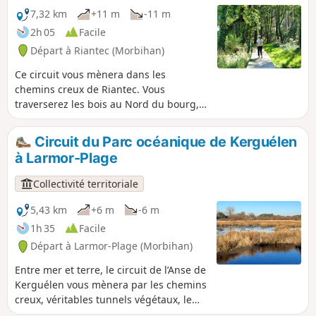
peut être la chance d’apercevoir les
7,32 km
+11 m
-11 m
passereaux et autres habitants des
2h 05
Facile
roselières.
Départ à Riantec (Morbihan)
Ce circuit vous mènera dans les
chemins creux de Riantec. Vous
traverserez les bois au Nord du bourg,
cheminerez le long de l'ancienne voie
impériale et découvrirez les villages qui
Circuit du Parc océanique de Kerguélen
ponctuent votre parcours.Les chemins
à Larmor-Plage
peuvent s'avérer boueux en hiver,
n'oubliez pas de vous équiper en
Collectivité territoriale
conséquence.
5,43 km
+6 m
-6 m
1h 35
Facile
Départ à Larmor-Plage (Morbihan)
Entre mer et terre, le circuit de l’Anse de
Kerguélen vous mènera par les chemins
creux, véritables tunnels végétaux, le
long des prairies, étangs et marais. De