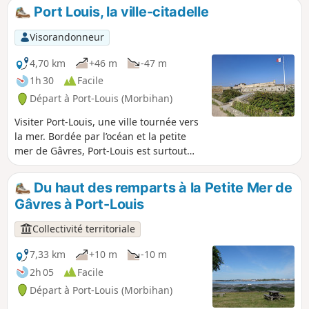
Port Louis, la ville-citadelle
Visorandonneur
4,70 km
+46 m
-47 m
1h 30
Facile
Départ à Port-Louis (Morbihan)
Visiter Port-Louis, une ville tournée vers
la mer. Bordée par l’océan et la petite
mer de Gâvres, Port-Louis est surtout
connue pour son impressionnante et
magnifique citadelle, un incontournable
Du haut des remparts à la Petite Mer de
face à Larmor-Plage et à la rade de
Gâvres à Port-Louis
Lorient.
Collectivité territoriale
7,33 km
+10 m
-10 m
2h 05
Facile
Départ à Port-Louis (Morbihan)