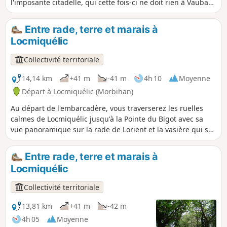
l'imposante citadelle, qui cette fois-ci ne doit rien à Vauban,
la petite ville se cache derrière ses murailles, d'où émerge
un haut clocher pointu. Mais ici, point de foule dans le lacis
Entre rade, terre et marais à
des petites rues. Entre rade et Petite mer de Gâvres, voici
Locmiquélic
un lieu bien sympathique à parcourir.
Collectivité territoriale
14,14 km
+41 m
-41 m
4h 10
Moyenne
Départ à Locmiquélic (Morbihan)
Au départ de l'embarcadère, vous traverserez les ruelles
calmes de Locmiquélic jusqu'à la Pointe du Bigot avec sa
vue panoramique sur la rade de Lorient et la vasière qui se
découvre à marée basse. La suite du parcours vous
conduira vers l'ancienne voie impériale ainsi que dans les
Entre rade, terre et marais à
villages proches du Blavet. Vous terminerez cette boucle en
Locmiquélic
cheminant à travers le marais de Pen Mané, véritable lieu
de quiétude pour la faune.
Collectivité territoriale
13,81 km
+41 m
-42 m
4h 05
Moyenne