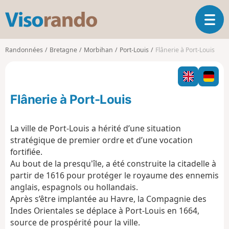
V
O
i
u
s
v
o
Randonnées
Bretagne
Morbihan
Port-Louis
Flânerie à Port-Louis
r
r
i
a
r
n
l
d
Flânerie à Port-Louis
a
o
n
a
La ville de Port-Louis a hérité d’une situation
v
stratégique de premier ordre et d’une vocation
i
fortifiée.
g
Au bout de la presqu'île, a été construite la citadelle à
a
t
partir de 1616 pour protéger le royaume des ennemis
i
anglais, espagnols ou hollandais.
o
Après s’être implantée au Havre, la Compagnie des
n
Indes Orientales se déplace à Port-Louis en 1664,
source de prospérité pour la ville.