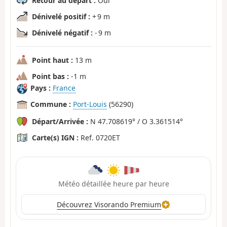
Retour au départ :
Oui
Dénivelé positif :
+ 9 m
Dénivelé négatif :
- 9 m
Point haut :
13 m
Point bas :
-1 m
Pays :
France
Commune :
Port-Louis
(56290)
Départ/Arrivée :
N 47.708619° / O 3.361514°
Carte(s) IGN :
Ref. 0720ET
Météo détaillée heure par heure
Découvrez Visorando Premium