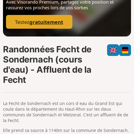
Avec Visorando Premium, partagez votre position
et
i
m
rassurez vos proches lors de vos sorties
p
Testez
gratuitement
Randonnées Fecht de
Sondernach (cours
d'eau) - Affluent de la
Fecht
La Fecht de Sondernach est un cors d eau du Grand Est qui
coule dans le département du Haut-Rhin sur les deux
communes de Sondernach et Metzeral. C'est un affluent de de
la Fecht.
Elle prend sa source à 1140m sur la commune de Sondernach.