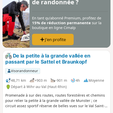
de randonnée ?
En tant qu’abonné Premium, profitez de
15% de réduction permanente
sur la
boutique en ligne Cimalp
J'en profite
De la petite à la grande vallée en
passant par le Sattel et Braunkopf
Visorandonneur
48,71 km
+903 m
-901 m
4h
Moyenne
Départ à Wihr-au-Val (Haut-Rhin)
Promenade à sur des routes, routes forestières et chemins
pour relier la petite à la grande vallée de Munster ; ce
circuit assez sportif réserve de belles vues sur le Val Saint-
Grégoire. La descente sur Steinabruck est très caillouteuse