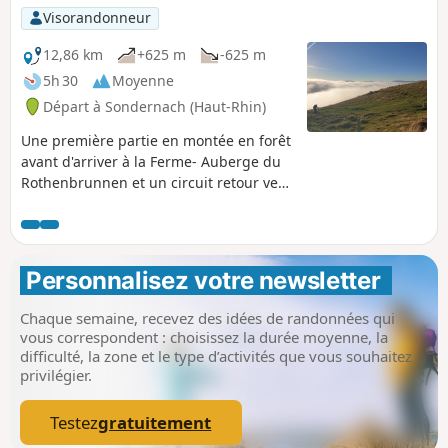
Visorandonneur
12,86 km
+625 m
-625 m
5h 30
Moyenne
Départ à Sondernach (Haut-Rhin)
Une première partie en montée en forêt
avant d'arriver à la Ferme- Auberge du
Rothenbrunnen et un circuit retour vers
Sondernach avec un remarquable
panorama allant du Schnepfenried au
massif du Hohneck.
Personnalisez votre newsletter 
Chaque semaine, recevez des idées de randonnées qui
vous correspondent : choisissez la durée moyenne, la
difficulté, la zone et le type d’activités que vous souhaitez
privilégier.
Testez
gratuitement