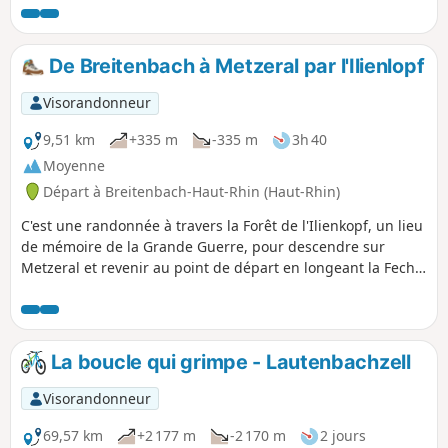
et nécessite une certaine attention.
De Breitenbach à Metzeral par l'Ilienlopf
Visorandonneur
9,51 km
+335 m
-335 m
3h 40
Moyenne
Départ à Breitenbach-Haut-Rhin (Haut-Rhin)
C'est une randonnée à travers la Forêt de l'Ilienkopf, un lieu
de mémoire de la Grande Guerre, pour descendre sur
Metzeral et revenir au point de départ en longeant la Fecht.
Elle réserve de très belles vues sur la haute vallée de la
Fecht et sur les villages de Metzeral et de Sondernach.
La boucle qui grimpe - Lautenbachzell
Visorandonneur
69,57 km
+2 177 m
-2 170 m
2 jours