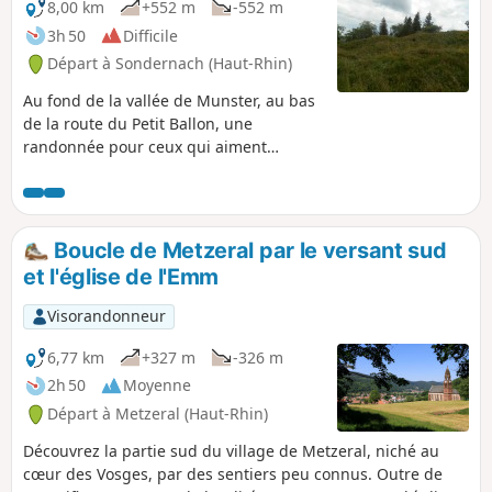
8,00 km
+552 m
-552 m
3h 50
Difficile
Départ à Sondernach (Haut-Rhin)
Au fond de la vallée de Munster, au bas
de la route du Petit Ballon, une
randonnée pour ceux qui aiment
monter dans les magnifiques forêts des
Vosges pour aller à la rencontre de
l'histoire sur les lieux de combat de la
6ème compagnie du 7°Bataillon de
Boucle de Metzeral par le versant sud
Chasseurs Alpins qui, en juin 1915, s'y
et l'église de l'Emm
est magnifiquement comportée.
Visorandonneur
6,77 km
+327 m
-326 m
2h 50
Moyenne
Départ à Metzeral (Haut-Rhin)
Découvrez la partie sud du village de Metzeral, niché au
cœur des Vosges, par des sentiers peu connus. Outre de