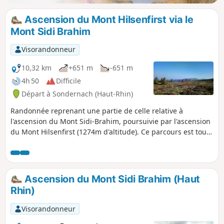
Ascension du Mont Hilsenfirst via le
Mont Sidi Brahim
Visorandonneur
10,32 km
+651 m
-651 m
4h 50
Difficile
Départ à Sondernach (Haut-Rhin)
Randonnée reprenant une partie de celle relative à
l'ascension du Mont Sidi-Brahim, poursuivie par l'ascension
du Mont Hilsenfirst (1274m d'altitude). Ce parcours est tout
indiqué pour celles et ceux qui aiment gravir les sentiers
escarpés des magnifiques forêts vosgiennes, tout en
retrouvant avec respect et recueillement les lieux des faits
héroïques de la guerre de 14-18.
Ascension du Mont Sidi Brahim (Haut
Rhin)
Visorandonneur