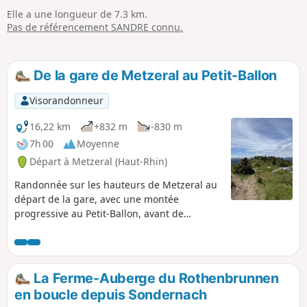
Elle a une longueur de 7.3 km.
Pas de référencement SANDRE connu.
De la gare de Metzeral au Petit-Ballon
Visorandonneur
16,22 km
+832 m
-830 m
7h 00
Moyenne
Départ à Metzeral (Haut-Rhin)
Randonnée sur les hauteurs de Metzeral au
départ de la gare, avec une montée
progressive au Petit-Ballon, avant de
rejoindre la crête du Steinberg et le
Grothkopf et de redescendre vers le village
par le versant de Brietenbach. Tout au long
du parcours, vous profiterez de belles vues
La Ferme-Auberge du Rothenbrunnen
sur les collines environnantes ou les villages
en boucle depuis Sondernach
de la vallée.