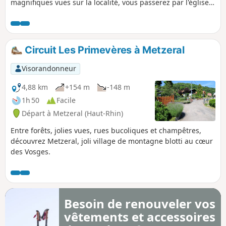
magnifiques vues sur la localité, vous passerez par l'église
de l'Emm, monument emblématique de la Grande Guerre
dans la Vallée de Munster !
Circuit Les Primevères à Metzeral
Visorandonneur
4,88 km
+154 m
-148 m
1h 50
Facile
Départ à Metzeral (Haut-Rhin)
Entre forêts, jolies vues, rues bucoliques et champêtres,
découvrez Metzeral, joli village de montagne blotti au cœur
des Vosges.
Besoin de renouveler vos
vêtements et accessoires