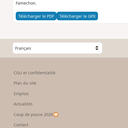
Famechon.
Télécharger le PDF
Télécharger le GPX
C
h
o
i
s
CGU et confidentialité
i
s
Plan du site
s
e
Emplois
z
Actualités
u
n
Coup de pouce 2026
p
a
Contact