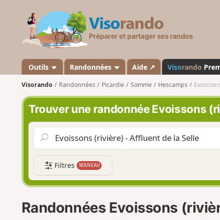
V
i
s
o
r
a
Outils
Randonnées
Aide ↗
Viso
rando
Pre
n
Visorando
Randonnées
Picardie
Somme
Hescamps
Evoissons 
d
o
Trouver une randonnée Evoissons (rivi
Filtres
NOUVEAU
Randonnées Evoissons (rivière