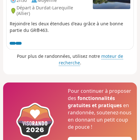
2h30
Moyenne
Départ à Durdat-Larequille
(Allier)
Rejoindre les deux étendues d'eau grâce à une bonne
partie du GR®463.
Pour plus de randonnées, utilisez notre
moteur de
recherche
.
Pour continuer à proposer
des
fonctionnalités
gratuites et pratiques
en
randonnée, soutenez-nous
en donnant un petit coup
de pouce !