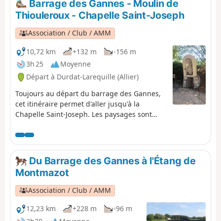
Barrage des Gannes - Moulin de
Ambiance bucolique garantie.
Thiouleroux - Chapelle Saint-Joseph
Association / Club / AMM
10,72 km
+132 m
-156 m
3h 25
Moyenne
Départ à Durdat-Larequille (Allier)
Toujours au départ du barrage des Gannes,
cet itinéraire permet d'aller jusqu'à la
Chapelle Saint-Joseph. Les paysages sont
variés entre chemins de terre et bois, le
début de cet itinéraire est peu ombragé. Il
peut être complété avec l'itinéraire Chapelle
Saint-Joseph - Bois de Tigoulet - Barrage des
Du Barrage des Gannes à l'Étang de
Gannes, et ainsi réaliser une boucle de 24
Montmazot
km.
Association / Club / AMM
12,23 km
+228 m
-96 m