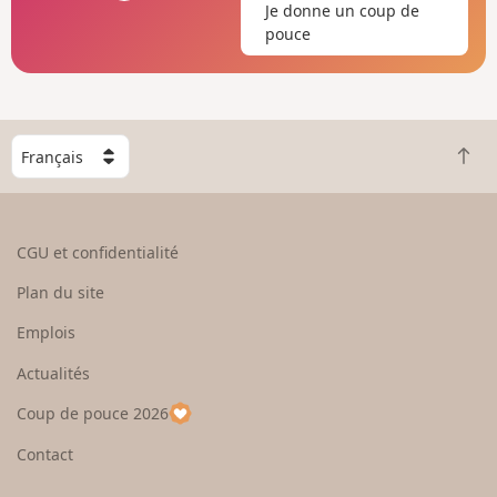
Je donne un coup de
pouce
C
R
h
e
o
t
i
o
s
CGU et confidentialité
u
i
r
s
Plan du site
e
s
n
e
Emplois
h
z
Actualités
a
u
u
n
Coup de pouce 2026
t
p
a
Contact
y
s