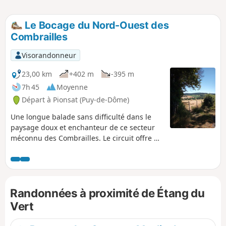
Le Bocage du Nord-Ouest des
Combrailles
Visorandonneur
23,00 km
+402 m
-395 m
7h 45
Moyenne
Départ à Pionsat (Puy-de-Dôme)
Une longue balade sans difficulté dans le
paysage doux et enchanteur de ce secteur
méconnu des Combrailles. Le circuit offre de
très beaux points de vue sur la campagne
bosselée et verdoyante. Il vous permettra
également d'apprécier la fraîcheur des
vallons ainsi que le bâti traditionnel des
Randonnées à proximité de Étang du
Combrailles, encore bien présent dans les
hameaux que vous traverserez. À la belle
Vert
saison, vous pourrez admirer les majestueux
vols de rapaces au-dessus des prés.