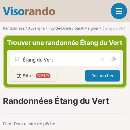
V
O
i
u
s
v
o
Randonnées
Auvergne
Puy-de-Dôme
Saint-Maigner
Étang du Vert
r
r
i
a
Trouver une randonnée Étang du Vert
r
n
l
d
a
o
A
V
n
u
i
a
t
d
v
Filtres
Rechercher
NOUVEAU
o
e
i
u
r
g
r
l
a
d
e
Randonnées Étang du Vert
t
e
c
i
m
h
o
o
a
n
i
m
Plan d'eau et site de pêche.
p