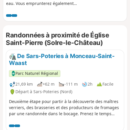
eau. Vous emprunterez également
l’ancienne voie ferrée reconvertie en
Voie Verte. Ce parcours vallonné sera
effectué par des cyclotouristes avertis
tandis que sa variante courte sera
Randonnées à proximité de Église
accessible à la famille.
Saint-Pierre (Solre-le-Château)
De Sars-Poteries à Monceau-Saint-
Waast
Parc Naturel Régional
21,69 km
+62 m
-111 m
2h
Facile
Départ à Sars-Poteries (Nord)
Deuxième étape pour partir à la découverte des maîtres
verriers, des brasseries et des producteurs de fromages
par une randonnée dans le bocage. Prenez le temps
pour les visites et organisez votre séjour sur deux jours.