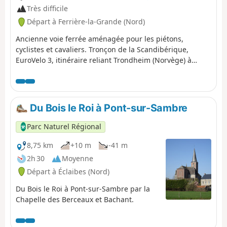
Très difficile
Départ à Ferrière-la-Grande (Nord)
Ancienne voie ferrée aménagée pour les piétons,
cyclistes et cavaliers. Tronçon de la Scandibérique,
EuroVelo 3, itinéraire reliant Trondheim (Norvège) à
Saint-Jacques-de-Compostelle (Espagne),
Du Bois le Roi à Pont-sur-Sambre
Parc Naturel Régional
8,75 km
+10 m
-41 m
2h 30
Moyenne
Départ à Éclaibes (Nord)
Du Bois le Roi à Pont-sur-Sambre par la
Chapelle des Berceaux et Bachant.