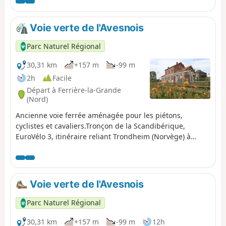
Voie verte de l'Avesnois
Parc Naturel Régional
30,31 km
+157 m
-99 m
2h
Facile
Départ à Ferrière-la-Grande
(Nord)
Ancienne voie ferrée aménagée pour les piétons,
cyclistes et cavaliers.Tronçon de la Scandibérique,
EuroVélo 3, itinéraire reliant Trondheim (Norvège) à
Saint-Jacques-de-Compostelle (Espagne),
Voie verte de l'Avesnois
Parc Naturel Régional
30,31 km
+157 m
-99 m
12h