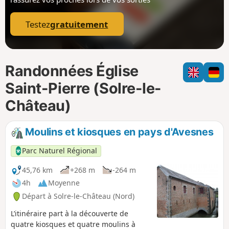
p
Testez
gratuitement
Randonnées Église
Saint-Pierre (Solre-le-
Château)
Moulins et kiosques en pays d'Avesnes
Parc Naturel Régional
45,76 km
+268 m
-264 m
4h
Moyenne
Départ à Solre-le-Château (Nord)
L’itinéraire part à la découverte de
quatre kiosques et quatre moulins à