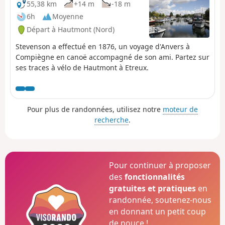
55,38 km
+14 m
-18 m
6h
Moyenne
Départ à Hautmont (Nord)
Stevenson a effectué en 1876, un voyage d'Anvers à
Compiègne en canoë accompagné de son ami. Partez sur
ses traces à vélo de Hautmont à Etreux.
Pour plus de randonnées, utilisez notre
moteur de
recherche
.
Pour continuer à proposer
des
fonctionnalités
gratuites et pratiques
en
randonnée, soutenez-nous
en donnant un petit coup
de pouce !