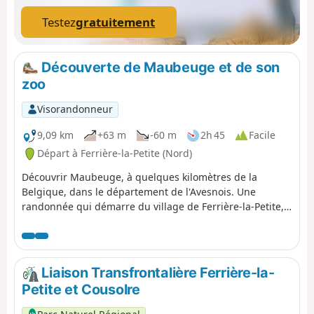
Testez
gratuitement
Découverte de Maubeuge et de son
zoo
Visorandonneur
9,09 km
+63 m
-60 m
2h 45
Facile
Départ à Ferrière-la-Petite (Nord)
Découvrir Maubeuge, à quelques kilomètres de la
Belgique, dans le département de l'Avesnois. Une
randonnée qui démarre du village de Ferrière-la-Petite,
puis traverse Maubeuge. À la rencontre de ses
fortifications de remparts de Vauban, une ville d'histoire
avec ses musées, ses jardins et parcs. Marcher le long
de la Rivière de la Sambre, sans oublier, à l'arriver, le
Liaison Transfrontalière Ferrière-la-
magnifique Zoo de Maubeuge.
Petite et Cousolre