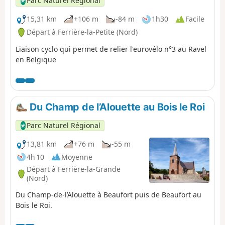
Parc Naturel Régional
15,31 km
+106 m
-84 m
1h30
Facile
Départ à Ferrière-la-Petite (Nord)
Liaison cyclo qui permet de relier l'eurovélo n°3 au Ravel
en Belgique
Du Champ de l’Alouette au Bois le Roi
Parc Naturel Régional
13,81 km
+76 m
-55 m
4h 10
Moyenne
Départ à Ferrière-la-Grande
(Nord)
Du Champ-de-l’Alouette à Beaufort puis de Beaufort au
Bois le Roi.