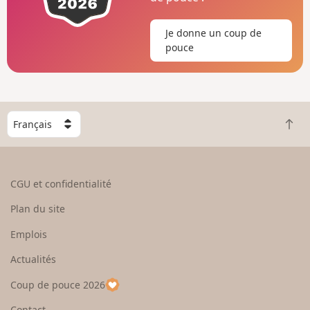
Je donne un coup de
pouce
C
R
h
e
o
t
i
o
s
CGU et confidentialité
u
i
r
s
Plan du site
e
s
n
e
Emplois
h
z
Actualités
a
u
u
n
Coup de pouce 2026
t
p
a
Contact