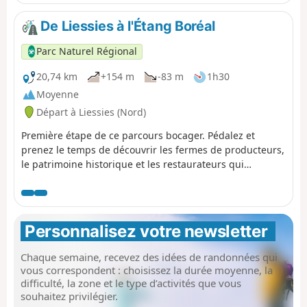
De Liessies à l'Étang Boréal
Parc Naturel Régional
20,74 km
+154 m
-83 m
1h30
Moyenne
Départ à Liessies (Nord)
Première étape de ce parcours bocager. Pédalez et
prenez le temps de découvrir les fermes de producteurs,
le patrimoine historique et les restaurateurs qui
présentent à leur carte les bons produits régionaux et
laissez vous raconter l'histoire du paysage ...
Personnalisez votre newsletter 
Chaque semaine, recevez des idées de randonnées qui
vous correspondent : choisissez la durée moyenne, la
difficulté, la zone et le type d’activités que vous
souhaitez privilégier.