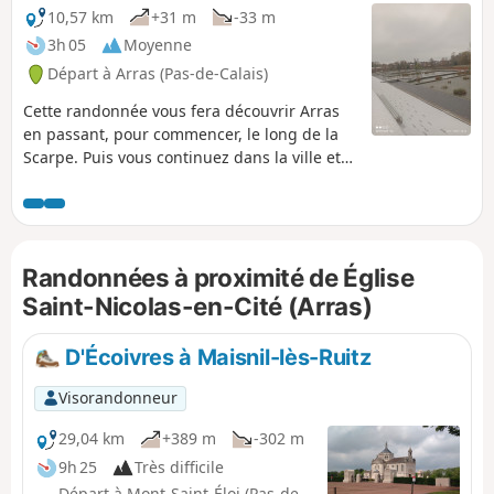
10,57 km
+31 m
-33 m
3h 05
Moyenne
Départ à Arras (Pas-de-Calais)
Cette randonnée vous fera découvrir Arras
en passant, pour commencer, le long de la
Scarpe. Puis vous continuez dans la ville et
admirez ses monuments, de la citadelle au
mur des fusillés son beffroi et sa grande
place.
Randonnées à proximité de Église
Saint-Nicolas-en-Cité (Arras)
D'Écoivres à Maisnil-lès-Ruitz
Visorandonneur
29,04 km
+389 m
-302 m
9h 25
Très difficile
Départ à Mont-Saint-Éloi (Pas-de-