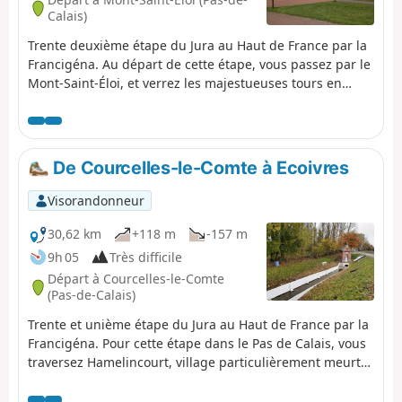
Calais)
Trente deuxième étape du Jura au Haut de France par la
Francigéna. Au départ de cette étape, vous passez par le
Mont-Saint-Éloi, et verrez les majestueuses tours en
ruines d’une ancienne abbatiale de chanoines, classée
aux monuments historiques en 1921. Puis vous traversez
le village d’Ablain-Saint-Nazaire, où subsistent les ruines
de l'ancienne église, vestige 14-18. Vous longez ensuite
De Courcelles-le-Comte à Ecoivres
l'impressionnant et émouvant Cimetière National de
Notre-Dame-de-Lorette. Ce sanctuaire nous rappelle qu’à
Visorandonneur
proximité se trouve également Vimy, et le Mémorial
Canadien pour les victimes de la Première Guerre
30,62 km
+118 m
-157 m
Mondiale. Après avoir longé la Forêt Domaniale d’Olhain,
9h 05
Très difficile
vous arrivez à Rebreuve-Ranchicourt, où vous pourrez
Départ à Courcelles-le-Comte
admirer un ancien moulin sur la Brette et un château du
(Pas-de-Calais)
XVIIIe siècle.
Trente et unième étape du Jura au Haut de France par la
Francigéna. Pour cette étape dans le Pas de Calais, vous
traversez Hamelincourt, village particulièrement meurtri
par la Première Guerre Mondiale puis vous passez
devant la Chapelle Notre-Dame de la Salette à Boisleux-