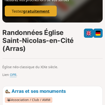
p
Testez
gratuitement
Randonnées Église
Saint-Nicolas-en-Cité
(Arras)
Église néo-classique du XIXe siècle.
Lien
OPR
.
Arras et ses monuments
Association / Club / AMM