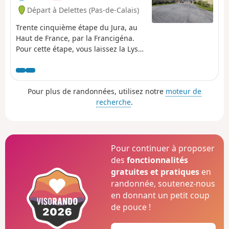
Départ à Delettes (Pas-de-Calais)
Trente cinquième étape du Jura, au
Haut de France, par la Francigéna.
Pour cette étape, vous laissez la Lys
pour rejoindre la vallée, en direction
d’Esquerdes. C’est précisément là
qu’une ancienne poudrerie enjambe
Pour plus de randonnées, utilisez notre
moteur de
le fleuve qui se jette dans la mer du
recherche
.
Nord à travers un delta, situé à
Gravelines. Après la traversée du
bois d’Esquerdes vous rejoignez le
village de Wisques, où vous pourrez
admirer les Deux abbayes : celle de
Pour continuer à proposer
Saint-Paul, datant du XVe siècle, et
des
fonctionnalités
celle de Notre-Dame, datant du XIXe
gratuites et pratiques
en
siècle. Puis, c'est aux environs de
randonnée, soutenez-nous
Zudausques que se termine cette
en donnant un petit coup
étape.
de pouce !