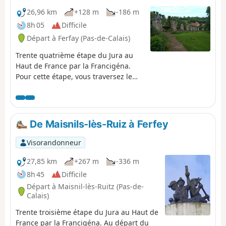
26,96 km
+128 m
-186 m
8h 05
Difficile
Départ à Ferfay (Pas-de-Calais)
Trente quatrième étape du Jura au
Haut de France par la Francigéna.
Pour cette étape, vous traversez le
village d'Amettes qui aurait accueilli
trois saints de différentes époques
auxquels on leur a attribué des
miracles. La maison du dernier
De Maisnils-lès-Ruiz à Ferfey
d’entre eux, Benoît Labre, patron des
pèlerins et des pauvres, est visible de
Visorandonneur
nos jours. Vous êtes dans une région
réputée pour ses puits desquels l’eau
27,85 km
+267 m
-336 m
jaillit spontanément, ce qui leur
8h 45
Difficile
donna le nom de puits artésien .
Départ à Maisnil-lès-Ruitz (Pas-de-
Vous marchez parmis les coteaux
Calais)
calcaires qui abritent une faune et
Trente troisième étape du Jura au Haut de
une flore remarquables pour arriver
France par la Francigéna. Au départ du
à Thérouanne, ancienne capitale de