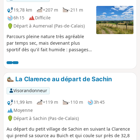
19,78 km
+207 m
-211 m
6h 15
Difficile
Départ à Aumerval (Pas-de-Calais)
Parcours pleine nature très agréable
par temps sec, mais devenant plus
sportif dès qu'il fait humide : passages
herbeux (bon test pour nos chaussures,
ornières profondes, passages boueux).
Attention : octobre 2024. Si le passage
au niveau des ornières est relativement
La Clarence au départ de Sachin
facile, la dernière partie du chemin pour
sortir du bois (avant le point 9) est, elle,
Visorandonneur
dans un état lamentable. Le chemin a
été défoncé par des engins et on ne
11,99 km
+119 m
-110 m
3h 45
peut passer que sur les côtés qui sont
Moyenne
eux-mêmes très difficiles. Ça glisse
Départ à Sachin (Pas-de-Calais)
énormément et il faut parfois changer
de côté, ce qui demeure une gageure.
Au départ du petit village de Sachin en suivant la Clarence
C'était un sentier balisé VTT, l'est-il
qui prend sa source au Buich et qui coule sur près de 32,8