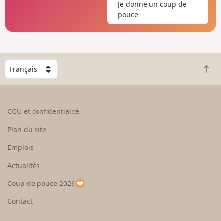
Je donne un coup de
pouce
C
R
h
e
o
t
i
o
s
CGU et confidentialité
u
i
r
s
Plan du site
e
s
n
e
Emplois
h
z
Actualités
a
u
u
n
Coup de pouce 2026
t
p
a
Contact
y
s