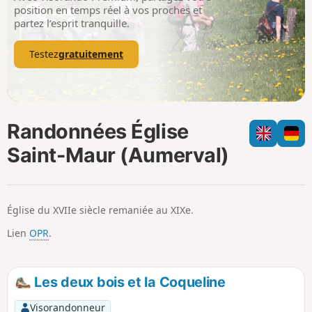
p
position en temps réel à vos proches et
partez l’esprit tranquille.
Testez
gratuitement
Randonnées Église
Saint-Maur (Aumerval)
Église du XVIIe siècle remaniée au XIXe.
Lien
OPR
.
Les deux bois et la Coqueline
Visorandonneur