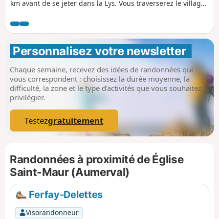
encore ?
km avant de se jeter dans la Lys. Vous traverserez le village
de Pernes et enfin Aumerval avant de redescendre vers
Sachin.
Personnalisez votre newsletter 
Chaque semaine, recevez des idées de randonnées qui
vous correspondent : choisissez la durée moyenne, la
difficulté, la zone et le type d’activités que vous souhaitez
privilégier.
Testez
gratuitement
Randonnées à proximité de Église
Saint-Maur (Aumerval)
Ferfay-Delettes
Visorandonneur