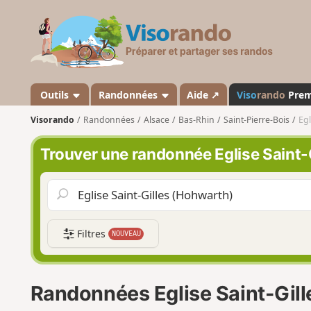
V
i
s
o
r
a
Outils
Randonnées
Aide ↗
Viso
rando
Pre
n
Visorando
Randonnées
Alsace
Bas-Rhin
Saint-Pierre-Bois
Egl
d
o
Trouver une randonnée Eglise Saint-
Filtres
NOUVEAU
Randonnées Eglise Saint-Gil