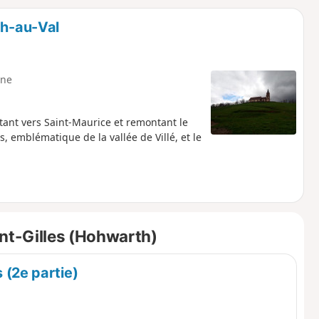
o
a
ch-au-Val
i
m
p
ne
ant vers Saint-Maurice et remontant le
s, emblématique de la vallée de Villé, et le
int-Gilles (Hohwarth)
(2e partie)