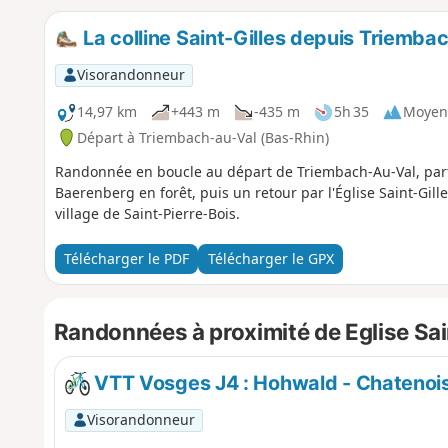
La colline Saint-Gilles depuis Triemba
Visorandonneur
14,97 km
+443 m
-435 m
5h 35
Moyen
Départ à Triembach-au-Val (Bas-Rhin)
Randonnée en boucle au départ de Triembach-Au-Val, part
Baerenberg en forêt, puis un retour par l'Église Saint-Gille
village de Saint-Pierre-Bois.
Télécharger le PDF
Télécharger le GPX
Randonnées à proximité de Eglise Sa
VTT Vosges J4 : Hohwald - Chatenois 
Visorandonneur