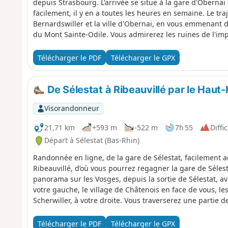
depuis Strasbourg. L'arrivée se situe à la gare d'Oberna
facilement, il y en a toutes les heures en semaine. Le traj
Bernardswiller et la ville d'Obernai, en vous emmenant d'
du Mont Sainte-Odile. Vous admirerez les ruines de l'im
visiter l'Abbaye du Hohenbourg, fondé en l'an 680 par Sai
l'Abbaye de Niedermunster en contrebas. Bonnes découv
Télécharger le PDF
Télécharger le GPX
De Sélestat à Ribeauvillé par le Haut
Visorandonneur
21,71 km
+593 m
-522 m
7h 55
Diffic
Départ à Sélestat (Bas-Rhin)
Randonnée en ligne, de la gare de Sélestat, facilement a
Ribeauvillé, d’où vous pourrez regagner la gare de Sélest
panorama sur les Vosges, depuis la sortie de Sélestat, a
votre gauche, le village de Châtenois en face de vous, l
Scherwiller, à votre droite. Vous traverserez une partie
Haut-Koenigsbourg, haut-lieu touristique en Alsace. Vous
Bergheim, charmant village fortifié du piémont des Vosges
Télécharger le PDF
Télécharger le GPX