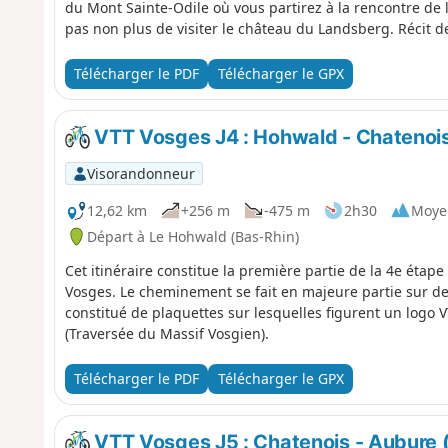
du Mont Sainte-Odile où vous partirez à la rencontre de l
pas non plus de visiter le château du Landsberg. Récit 
Passion Vosges.
Télécharger le PDF
Télécharger le GPX
VTT Vosges J4 : Hohwald - Chatenois 
Visorandonneur
12,62 km
+256 m
-475 m
2h30
Moye
Départ à Le Hohwald (Bas-Rhin)
Cet itinéraire constitue la première partie de la 4e étape
Vosges. Le cheminement se fait en majeure partie sur des 
constitué de plaquettes sur lesquelles figurent un lo
(Traversée du Massif Vosgien).
Télécharger le PDF
Télécharger le GPX
VTT Vosges J5 : Chatenois - Aubure (