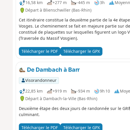
16,58 km
+277 m
-445 m
3h
Moyenn
Départ à Blienschwiller (Bas-Rhin)
Cet itinéraire constitue la deuxième partie de la 4e étape
Vosges. Le cheminement se fait en majeure partie sur des 
constitué de plaquettes sur lesquelles figurent un lo
(Traversée du Massif Vosgien).
Télécharger le PDF
Télécharger le GPX
De Dambach à Barr
Visorandonneur
22,85 km
+919 m
-934 m
9h 10
Moy
Départ à Dambach-la-Ville (Bas-Rhin)
Deuxième étape des deux jours de randonnée sur le GR®5
culminant.
Télécharger le PDF
Télécharger le GPX