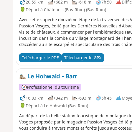
20,59 km
+682 m
-618 m
7h 50
Diffic
Départ à Châtenois (Bas-Rhin) (Bas-Rhin)
Avec cette superbe douzième étape de la traversée des 
Passion Vosges, édité par les Dernières Nouvelles d'Alsac
visite de châteaux, à commencer par l'emblématique Ha
incursion dans la combe du village montagnard de Tha
d'accéder au site escarpé et spectaculaire des trois châ
viticole de Ribeauvillé, terme de ces 20 kilomètres.
Télécharger le PDF
Télécharger le GPX
Le Hohwald - Barr
Professionnel du tourisme
16,83 km
+342 m
-693 m
5h 45
Moy
Départ à Le Hohwald (Bas-Rhin)
Au départ de la belle station touristique de montagne d
Vosges proposée par le magazine Passion Vosges édité par
vous conduira à travers monts et forêts jusqu'aux coteaux