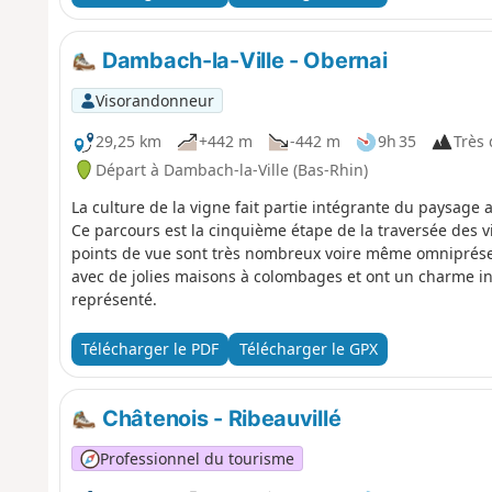
Dambach-la-Ville - Obernai
Visorandonneur
29,25 km
+442 m
-442 m
9h 35
Très d
Départ à Dambach-la-Ville (Bas-Rhin)
La culture de la vigne fait partie intégrante du paysage a
Ce parcours est la cinquième étape de la traversée des v
points de vue sont très nombreux voire même omniprésent
avec de jolies maisons à colombages et ont un charme ind
représenté.
Télécharger le PDF
Télécharger le GPX
Châtenois - Ribeauvillé
Professionnel du tourisme