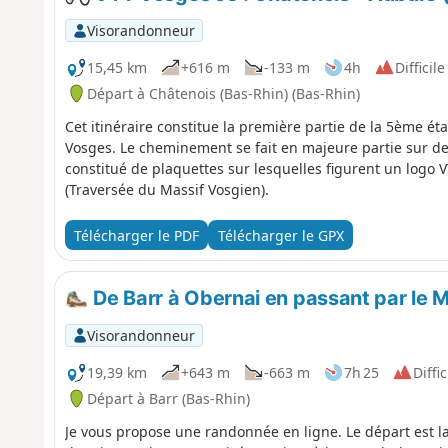
Visorandonneur
15,45 km
+616 m
-133 m
4h
Difficile
Départ à Châtenois (Bas-Rhin) (Bas-Rhin)
Cet itinéraire constitue la première partie de la 5ème ét
Vosges. Le cheminement se fait en majeure partie sur des 
constitué de plaquettes sur lesquelles figurent un lo
(Traversée du Massif Vosgien).
Télécharger le PDF
Télécharger le GPX
De Barr à Obernai en passant par le 
Visorandonneur
19,39 km
+643 m
-663 m
7h 25
Diffic
Départ à Barr (Bas-Rhin)
Je vous propose une randonnée en ligne. Le départ est la g