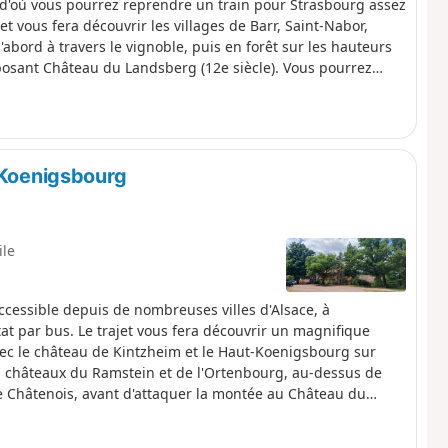
i d'où vous pourrez reprendre un train pour Strasbourg assez
et vous fera découvrir les villages de Barr, Saint-Nabor,
abord à travers le vignoble, puis en forêt sur les hauteurs
posant Château du Landsberg (12e siècle). Vous pourrez
nte-Odile, patronne de l'Alsace et admirer les ruines de
ertes !
-Koenigsbourg
ile
ccessible depuis de nombreuses villes d'Alsace, à
at par bus. Le trajet vous fera découvrir un magnifique
vec le château de Kintzheim et le Haut-Koenigsbourg sur
es châteaux du Ramstein et de l'Ortenbourg, au-dessus de
 de Châtenois, avant d'attaquer la montée au Château du
 terminerez enfin votre trajet au milieu des vignes, entre
, et Ribeauvillé, votre destination.