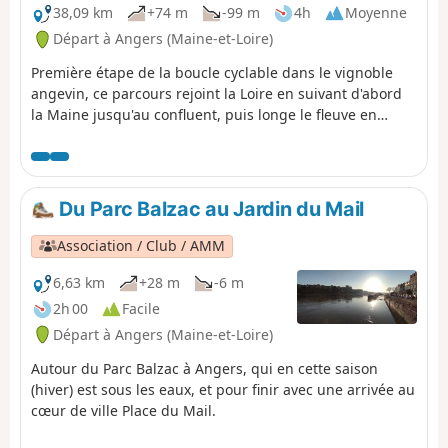
38,09 km
+74 m
-99 m
4h
Moyenne
Départ à Angers (Maine-et-Loire)
Première étape de la boucle cyclable dans le vignoble
angevin, ce parcours rejoint la Loire en suivant d'abord
la Maine jusqu'au confluent, puis longe le fleuve en
passant sous le vignoble de Savennières. Une petite
étape à Béhuard est nécessaire pour découvrir ce lieu si
particulier, puis retour rive nord jusqu'au Port Giraud, où
on franchit l'un des bras de la Loire pour emprunter de
Du Parc Balzac au Jardin du Mail
petites routes de l'Île de Chalonnes et rejoindre
Montjean-sur-Loire, terme de cette première journée.
Association / Club / AMM
6,63 km
+28 m
-6 m
2h 00
Facile
Départ à Angers (Maine-et-Loire)
Autour du Parc Balzac à Angers, qui en cette saison
(hiver) est sous les eaux, et pour finir avec une arrivée au
cœur de ville Place du Mail.