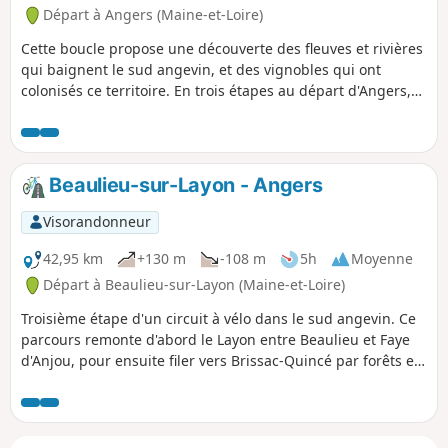
Départ à Angers (Maine-et-Loire)
Cette boucle propose une découverte des fleuves et rivières
qui baignent le sud angevin, et des vignobles qui ont
colonisés ce territoire. En trois étapes au départ d'Angers,
on descend d'abord la Maine jusqu'à Bouchemaine, puis on
suit la rive nord de la Loire, avec une incursion sur l'île de
Béhuard. Par les petites routes de l'île de Chalonnes, on
rejoint Montjean-sur-Loire, terme de la première étape. Le
Beaulieu-sur-Layon - Angers
lendemain, direction Chalonnes-sur-Loire et la Corniche
Angevine avant de descendre vers le Layon. Étape à
Visorandonneur
Beaulieu-sur-Layon. Enfin, on suit à nouveau le Layon
jusque Faye d'Anjou. Après les coteaux du Layon, on entre
42,95 km
+130 m
-108 m
5h
Moyenne
dans ceux de l'Aubence, dont les vins ne sont pas moins
Départ à Beaulieu-sur-Layon (Maine-et-Loire)
réputés. Après Brissac-Quincé et son étonnant château, on
Troisième étape d'un circuit à vélo dans le sud angevin. Ce
revient à la Loire en égrenant les villages qui la borde,
parcours remonte d'abord le Layon entre Beaulieu et Faye
jusqu'à rejoindre les Ponts-de-Cé. En passant rive nord, on
d'Anjou, pour ensuite filer vers Brissac-Quincé par forêts et
quitte les vignobles pour Angers qu'on retrouve après ces
vignobles. Laissant l'imposant château derrière soi, on
trois jours bien remplis.
rejoint ensuite le chapelet de villages qui bordent la Loire,
pour descendre ensuite jusqu'aux Ponts-de-Cé. Le
franchissement du fleuve marque la fin du vignoble, et