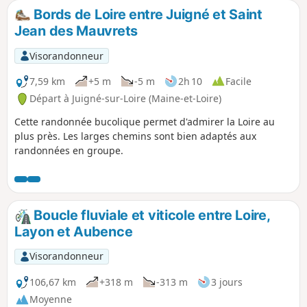
Bords de Loire entre Juigné et Saint
Jean des Mauvrets
Visorandonneur
7,59 km
+5 m
-5 m
2h 10
Facile
Départ à Juigné-sur-Loire (Maine-et-Loire)
Cette randonnée bucolique permet d'admirer la Loire au
plus près. Les larges chemins sont bien adaptés aux
randonnées en groupe.
Boucle fluviale et viticole entre Loire,
Layon et Aubence
Visorandonneur
106,67 km
+318 m
-313 m
3 jours
Moyenne