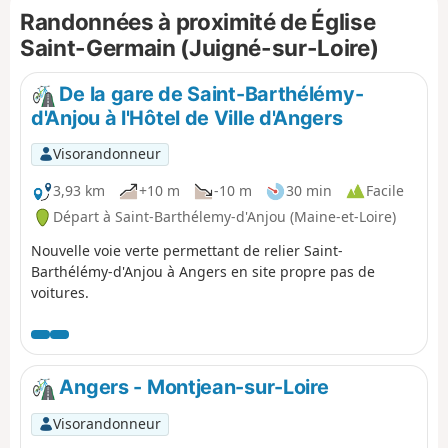
Randonnées à proximité de Église
l'entrée dans l'agglomération angevine, terme du périple de
trois jours.
Saint-Germain (Juigné-sur-Loire)
De la gare de Saint-Barthélémy-
d'Anjou à l'Hôtel de Ville d'Angers
Visorandonneur
3,93 km
+10 m
-10 m
30 min
Facile
Départ à Saint-Barthélemy-d'Anjou (Maine-et-Loire)
Nouvelle voie verte permettant de relier Saint-
Barthélémy-d'Anjou à Angers en site propre pas de
voitures.
Angers - Montjean-sur-Loire
Visorandonneur