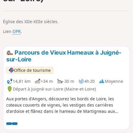
p
Église des XIIe-XIIIe siècles.
Lien
OPR
.
Parcours de Vieux Hameaux à Juigné-
sur-Loire
Office de tourisme
14,81 km
+34 m
-30 m
4h 20
Moyenne
Départ à Juigné-sur-Loire (Maine-et-Loire)
Aux portes d'Angers, découvrez les bords de Loire, les
coteaux couverts de vignes, les vestiges des carrières
d'ardoise et flânez dans le hameau de Martigneau aux
habitations en schiste du pays.