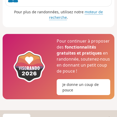
Pour plus de randonnées, utilisez notre
moteur de
recherche
.
Pour continuer à proposer
des
fonctionnalités
gratuites et pratiques
en
randonnée, soutenez-nous
en donnant un petit coup
de pouce !
Je donne un coup de
pouce
C