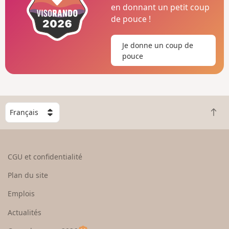
en donnant un petit coup
de pouce !
Je donne un coup de
pouce
C
R
h
e
o
t
i
o
s
CGU et confidentialité
u
i
r
s
Plan du site
e
s
n
e
Emplois
h
z
Actualités
a
u
u
n