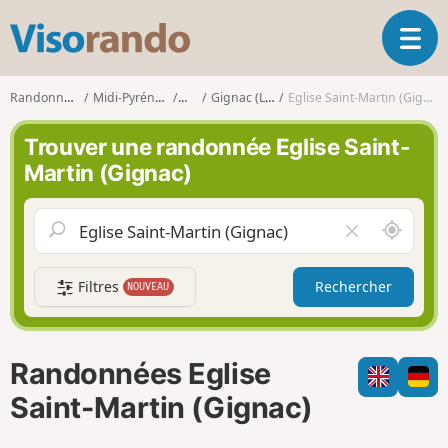
V
O
i
u
s
v
o
Randonnées
Midi-Pyrénées
Lot
Gignac (Lot)
Eglise Saint-Martin (Gignac)
r
r
i
a
Trouver une randonnée Eglise Saint-
r
n
Martin (Gignac)
l
d
a
o
n
A
V
a
u
i
v
t
d
i
Filtres
Rechercher
NOUVEAU
o
e
g
u
r
a
r
l
t
d
e
i
Randonnées Eglise
e
c
o
m
h
Saint-Martin (Gignac)
n
o
a
i
m