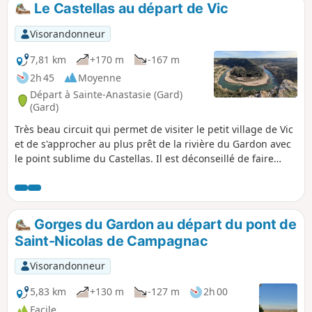
Le Castellas au départ de Vic
p
Visorandonneur
7,81 km
+170 m
-167 m
2h 45
Moyenne
Départ à Sainte-Anastasie (Gard)
(Gard)
Très beau circuit qui permet de visiter le petit village de Vic
et de s'approcher au plus prêt de la rivière du Gardon avec
le point sublime du Castellas. Il est déconseillé de faire
cette randonnée en plein été. Très peu de cheminement à
l’ombre.
Gorges du Gardon au départ du pont de
Saint-Nicolas de Campagnac
Visorandonneur
5,83 km
+130 m
-127 m
2h 00
Facile