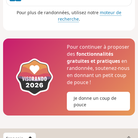
Pour plus de randonnées, utilisez notre
moteur de
recherche
.
Pour continuer à proposer
des
fonctionnalités
gratuites et pratiques
en
randonnée, soutenez-nous
en donnant un petit coup
de pouce !
Je donne un coup de
pouce
C