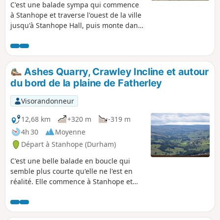
C'est une balade sympa qui commence
à Stanhope et traverse l'ouest de la ville
jusqu'à Stanhope Hall, puis monte dans
un joli vallon. Après avoir traversé le
ruisseau, le sentier passe sous
d'anciennes carrières de calcaire
jusqu'aux vestiges de l'usine de fluorine,
Ashes Quarry, Crawley Incline et autour
avant de monter vers Park Plantation et
du bord de la plaine de Fatherley
de longer le mur d'enceinte de
Stanhope Park. Le retour passe par de
Visorandonneur
jolies terres agricoles jusqu'au vallon,
puis revient à Stanhope.
12,68 km
+320 m
-319 m
4h 30
Moyenne
Départ à Stanhope (Durham)
C'est une belle balade en boucle qui
semble plus courte qu'elle ne l'est en
réalité. Elle commence à Stanhope et
explore Ashes Quarry avant de monter
vers Crawleyside Incline, où le calcaire
de la carrière était transporté vers les