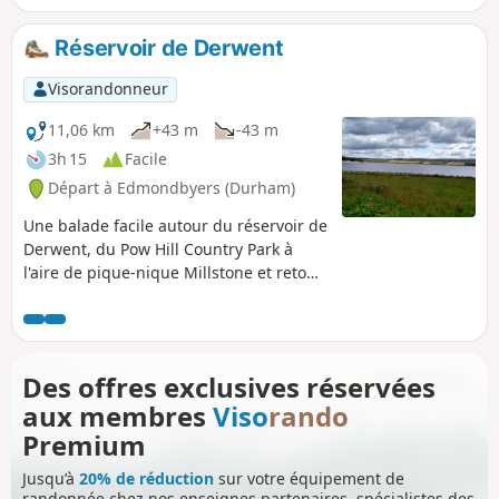
permet de profiter des paysages, des terres agricoles
ouvertes et des bois paisibles.
Réservoir de Derwent
Visorandonneur
11,06 km
+43 m
-43 m
3h 15
Facile
Départ à Edmondbyers (Durham)
Une balade facile autour du réservoir de
Derwent, du Pow Hill Country Park à
l'aire de pique-nique Millstone et retour.
Marche très facile, bien balisée et avec
des sentiers bien entretenus. Populaire
auprès des excursionnistes, emporte un
pique-nique.
Des offres exclusives réservées
aux membres
Viso
rando
Premium
Jusqu’à
20% de réduction
sur votre équipement de
randonnée chez nos enseignes partenaires, spécialistes des