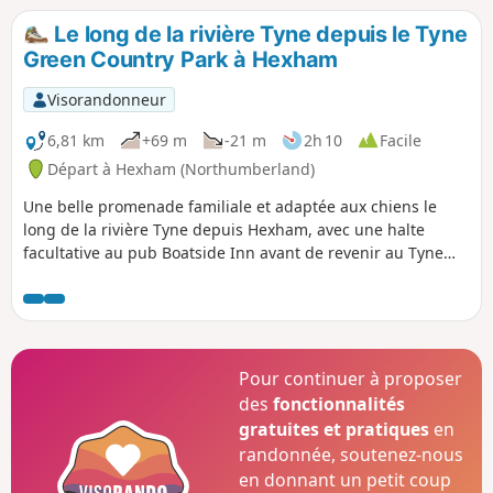
Le long de la rivière Tyne depuis le Tyne
Green Country Park à Hexham
Visorandonneur
6,81 km
+69 m
-21 m
2h 10
Facile
Départ à Hexham (Northumberland)
Une belle promenade familiale et adaptée aux chiens le
long de la rivière Tyne depuis Hexham, avec une halte
facultative au pub Boatside Inn avant de revenir au Tyne
Green Country Park. Des sentiers faciles avec beaucoup
d'ombre pour les journées d'été.
Pour continuer à proposer
des
fonctionnalités
gratuites et pratiques
en
randonnée, soutenez-nous
en donnant un petit coup