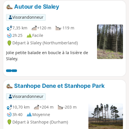
continue sur la piste cyclable C2C/Waskerley Way et offre
Autour de Slaley
plusieurs aires de pique-nique en chemin.
Visorandonneur
7,35 km
+120 m
-119 m
2h 25
Facile
Départ à Slaley (Northumberland)
Jolie petite balade en boucle à la lisière de
Slaley.
Stanhope Dene et Stanhope Park
Visorandonneur
10,70 km
+204 m
-203 m
3h 40
Moyenne
Départ à Stanhope (Durham)