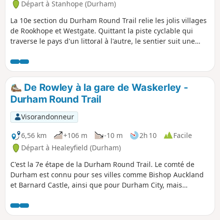
Départ à Stanhope (Durham)
La 10e section du Durham Round Trail relie les jolis villages
de Rookhope et Westgate. Quittant la piste cyclable qui
traverse le pays d'un littoral à l'autre, le sentier suit une
partie du Weardale Way, le long de la voie ferrée de
Rookhope et Middlehope, qui serpente à travers les
Pennines jusqu'aux rives de la Wear.
De Rowley à la gare de Waskerley -
Durham Round Trail
Visorandonneur
6,56 km
+106 m
-10 m
2h 10
Facile
Départ à Healeyfield (Durham)
C'est la 7e étape de la Durham Round Trail. Le comté de
Durham est connu pour ses villes comme Bishop Auckland
et Barnard Castle, ainsi que pour Durham City, mais
aujourd'hui, on quitte les zones urbaines pour se diriger
vers la campagne. Cette étape et les suivantes montrent le
côté plus sauvage du comté de Durham. Le parcours