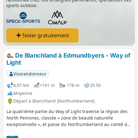
sports outdoor.
Tester gratuitement
De Blanchland à Edmundbyers - Way of
Light
Visorandonneur
8,07 km
+191 m
-178 m
2h 50
Moyenne
Départ à Blanchland (Northumberland)
La quatrième partie du Way of Light traverse la région des
North Pennines, classée « zone de beauté naturelle
exceptionnelle », et passe du Northumberland au comté de
Durham. La balade commence dans le joli village de
Blanchland, traverse des landes sauvages en partageant