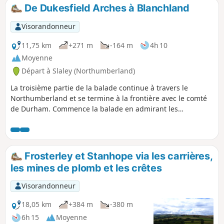
forges de Consett. La balade bifurque
De Dukesfield Arches à Blanchland
ensuite pour passer à côté de Millstone
Quarry et au sommet de Collier Law,
Visorandonneur
avant de descendre autour du bord de
Fatherley Plain jusqu'à Fatherley Hill
11,75 km
+271 m
-164 m
4h 10
Currick. L'itinéraire revient ensuite à
Moyenne
Stanhope via Shittlehope Edge et Burn.
Départ à Slaley (Northumberland)
La troisième partie de la balade continue à travers le
Northumberland et se termine à la frontière avec le comté
de Durham. Commence la balade en admirant les
Dukesfield Arches, puis continue à suivre la Devil's Water
jusqu'à la forêt de Slaley. Après avoir visité une carrière,
continue vers la zone de beauté naturelle exceptionnelle
des North Pennines avant de terminer la balade dans le joli
Frosterley et Stanhope via les carrières,
village de Blanchland.
les mines de plomb et les crêtes
Visorandonneur
18,05 km
+384 m
-380 m
6h 15
Moyenne