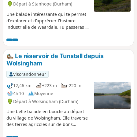
Départ à Stanhope (Durham)
Une balade intéressante qui te permet
d'explorer et d'apprécier l'histoire
industrielle de Weardale. Tu passeras à
côté d'anciennes carrières de calcaire,
des vestiges d'une mine de plomb, des
fours à chaux et tu grimperas jusqu'aux
bords de la vallée. À mi-chemin, tu peux
Le réservoir de Tunstall depuis
faire une pause au Durham Dales Visitor
Wolsingham
Centre, un endroit sympa pour prendre
une tasse de thé et une part de gâteau.
Visorandonneur
La plupart du temps, les chemins sont
bien balisés et suivent des sentiers
12,46 km
+223 m
-220 m
balisés.
4h 10
Moyenne
Départ à Wolsingham (Durham)
Une belle balade en boucle au départ
du village de Wolsingham. Elle traverse
des terres agricoles sur de bons
chemins et sentiers jusqu'au réservoir