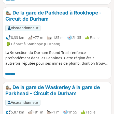
une partie du Lead Mining Trail et se termine dans le
village tout aussi charmant d'Edmundbyers.
De la gare de Parkhead à Rookhope -
Circuit de Durham
Visorandonneur
8,33 km
+77 m
-185 m
2h 35
Facile
Départ à Stanhope (Durham)
La 9e section du Durham Round Trail s'enfonce
profondément dans les Pennines. Cette région était
autrefois réputée pour ses mines de plomb, dont on trouve
des traces le long du sentier. Cette partie du sentier suit
d'abord une crête qui monte progressivement, offrant une
vue imprenable sur les Pennines. Elle permet de découvrir
le comté de Durham dans toute sa sauvagerie. La dernière
De la gare de Waskerley à la gare de
partie de la randonnée descend en pente raide jusqu'au joli
Parkhead - Circuit de Durham
village de Rookhope.
Visorandonneur
5,87 km
+81 m
-1 m
1h 55
Facile