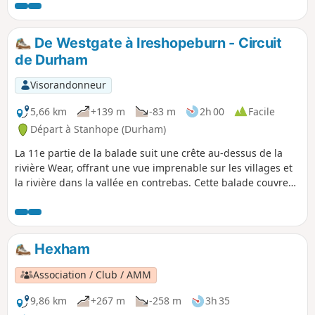
De Westgate à Ireshopeburn - Circuit
de Durham
Visorandonneur
5,66 km
+139 m
-83 m
2h 00
Facile
Départ à Stanhope (Durham)
La 11e partie de la balade suit une crête au-dessus de la
rivière Wear, offrant une vue imprenable sur les villages et
la rivière dans la vallée en contrebas. Cette balade couvre
une section relativement courte, mais peut être prolongée
en retournant à Westgate par l'un des itinéraires alternatifs
qui permettent d'explorer la route ou en rejoignant d'autres
sections de l'itinéraire. Il y a plein d'attractions dans la
Hexham
région, ce qui en fait un bon point de départ pour passer
quelques jours.
Association / Club / AMM
9,86 km
+267 m
-258 m
3h 35