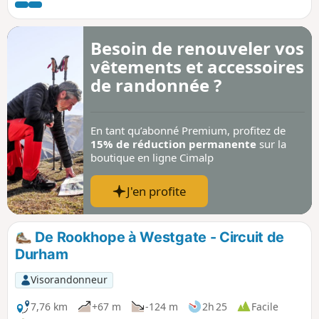
le Lanchester Valley Path à travers des terres agricoles.
Besoin de renouveler vos
vêtements et accessoires
de randonnée ?
En tant qu’abonné Premium, profitez de
15% de réduction permanente
sur la
boutique en ligne Cimalp
J'en profite
De Rookhope à Westgate - Circuit de
Durham
Visorandonneur
7,76 km
+67 m
-124 m
2h 25
Facile