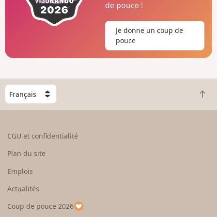
de pouce !
Je donne un coup de
pouce
C
R
h
e
o
t
i
o
s
CGU et confidentialité
u
i
r
s
Plan du site
e
s
n
e
Emplois
h
z
Actualités
a
u
u
n
Coup de pouce 2026
t
p