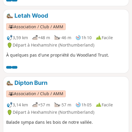
de Tunstall. Après avoir fait le tour du
réservoir, l'itinéraire revient à un niveau
plus élevé à travers des pâturages avant
Letah Wood
de redescendre vers le village. Paysages
intéressants, superbes vues et balisage
Association / Club / AMM
généralement bien indiqué par des
flèches jaunes.
3,59 km
+48 m
-46 m
1h 10
Facile
Départ à Hexhamshire (Northumberland)
À quelques pas d'une propriété du Woodland Trust.
Dipton Burn
Association / Club / AMM
3,14 km
+57 m
-57 m
1h 05
Facile
Départ à Hexhamshire (Northumberland)
Balade sympa dans les bois de notre vallée.