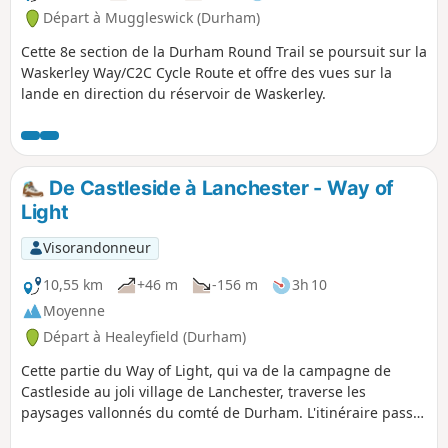
Départ à Muggleswick (Durham)
Cette 8e section de la Durham Round Trail se poursuit sur la
Waskerley Way/C2C Cycle Route et offre des vues sur la
lande en direction du réservoir de Waskerley.
De Castleside à Lanchester - Way of
Light
Visorandonneur
10,55 km
+46 m
-156 m
3h 10
Moyenne
Départ à Healeyfield (Durham)
Cette partie du Way of Light, qui va de la campagne de
Castleside au joli village de Lanchester, traverse les
paysages vallonnés du comté de Durham. L'itinéraire passe
d'abord par l'impressionnant viaduc de Hownsgill, puis suit