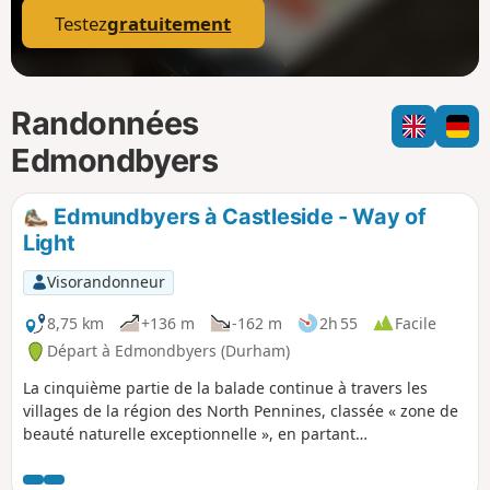
Testez
gratuitement
Randonnées
Edmondbyers
Edmundbyers à Castleside - Way of
Light
Visorandonneur
8,75 km
+136 m
-162 m
2h 55
Facile
Départ à Edmondbyers (Durham)
La cinquième partie de la balade continue à travers les
villages de la région des North Pennines, classée « zone de
beauté naturelle exceptionnelle », en partant
d'Edmundbyers, en passant par Muggleswick et en
terminant à Castleside, à la lisière de Consett. Cette partie