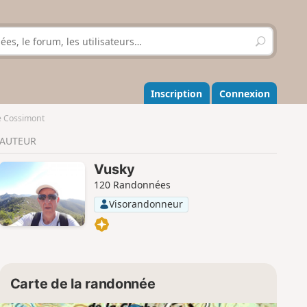
R
e
c
h
e
Inscription
Connexion
r
c
de Cossimont
h
AUTEUR
e
r
Vusky
120 Randonnées
Visorandonneur
Carte de la randonnée