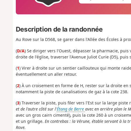
Description de la randonnée
Au Rove sur la D568, se garer dans l'Allée des Écoles à pr
(
D/A
) Se diriger vers l'Ouest, dépasser la pharmacie, puis 
droite de l'église, traverser l'Avenue Juliot Curie (D5), pui
(
1
) Virer à droite sur un sentier caillouteux qui monte raid
éventuellement un aller retour.
(
2
) À un croisement en forme de H, rester sur la droite en 
notamment la piste de canalisations de gaz à la cote 238.
(
3
) Traverser la piste, puis filer vers l'Est sur la large piste 
et de l'autre côté sur l'
Étang de Berre
avec en arrière plan le M
avec un gros cairn cimenté), puis la cote 260 à un croiseme
et un grillage.
En contrebas : la Vérune, étable servant à la t
Rove.