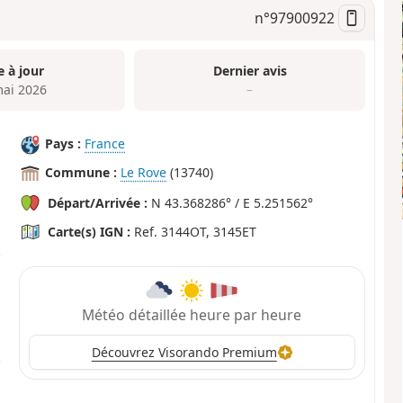
n°
97900922
e à jour
Dernier avis
mai 2026
–
Pays :
France
Commune :
Le Rove
(13740)
Départ/Arrivée :
N 43.368286° / E 5.251562°
Carte(s) IGN :
Ref. 3144OT, 3145ET
Météo détaillée heure par heure
Découvrez Visorando Premium