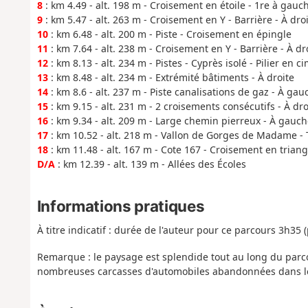
8
: km 4.49 - alt. 198 m - Croisement en étoile - 1re à gauc
9
: km 5.47 - alt. 263 m - Croisement en Y - Barrière - À dro
10
: km 6.48 - alt. 200 m - Piste - Croisement en épingle
11
: km 7.64 - alt. 238 m - Croisement en Y - Barrière - À dr
12
: km 8.13 - alt. 234 m - Pistes - Cyprès isolé - Pilier en c
13
: km 8.48 - alt. 234 m - Extrémité bâtiments - À droite
14
: km 8.6 - alt. 237 m - Piste canalisations de gaz - À gau
15
: km 9.15 - alt. 231 m - 2 croisements consécutifs - À dro
16
: km 9.34 - alt. 209 m - Large chemin pierreux - À gauch
17
: km 10.52 - alt. 218 m - Vallon de Gorges de Madame - 
18
: km 11.48 - alt. 167 m - Cote 167 - Croisement en triang
D/A
: km 12.39 - alt. 139 m - Allées des Écoles
Informations pratiques
À titre indicatif : durée de l'auteur pour ce parcours 3h35 
Remarque : le paysage est splendide tout au long du par
nombreuses carcasses d'automobiles abandonnées dans le