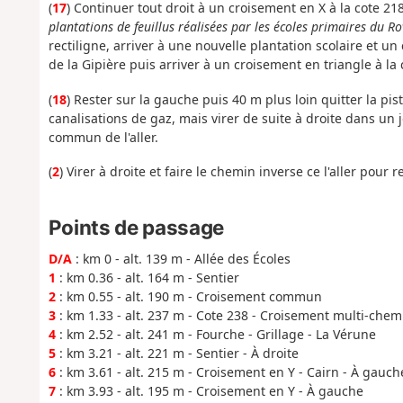
(
17
) Continuer tout droit à un croisement en X à la cote 2
plantations de feuillus réalisées par les écoles primaires du R
rectiligne, arriver à une nouvelle plantation scolaire et un 
de la Gipière puis arriver à un croisement en triangle à la 
(
18
) Rester sur la gauche puis 40 m plus loin quitter la pi
canalisations de gaz, mais virer de suite à droite dans un j
commun de l'aller.
(
2
) Virer à droite et faire le chemin inverse ce l'aller pour
Points de passage
D/A
: km 0 - alt. 139 m - Allée des Écoles
1
: km 0.36 - alt. 164 m - Sentier
2
: km 0.55 - alt. 190 m - Croisement commun
3
: km 1.33 - alt. 237 m - Cote 238 - Croisement multi-chem
4
: km 2.52 - alt. 241 m - Fourche - Grillage - La Vérune
5
: km 3.21 - alt. 221 m - Sentier - À droite
6
: km 3.61 - alt. 215 m - Croisement en Y - Cairn - À gauch
7
: km 3.93 - alt. 195 m - Croisement en Y - À gauche