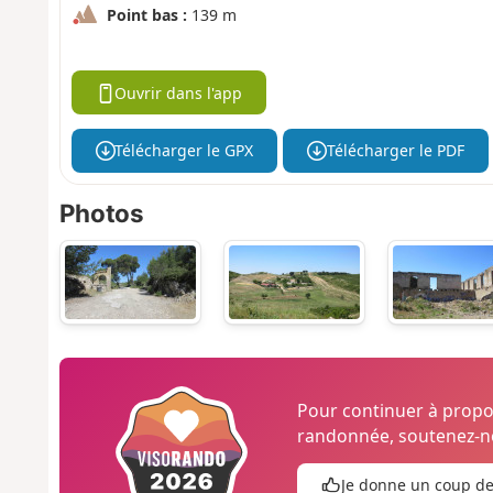
Point bas :
139 m
Ouvrir dans l'app
Télécharger le GPX
Télécharger le PDF
Photos
Pour continuer à prop
randonnée, soutenez-no
Je donne un coup d