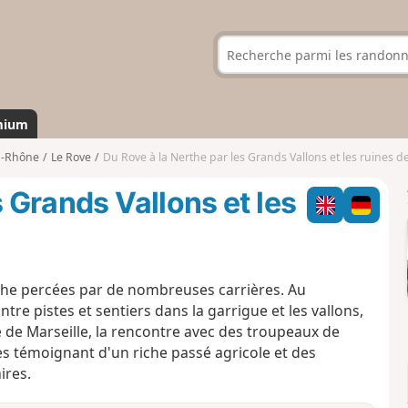
mium
u-Rhône
Le Rove
Du Rove à la Nerthe par les Grands Vallons et les ruines 
s Grands Vallons et les
rthe percées par de nombreuses carrières. Au
 pistes et sentiers dans la garrigue et les vallons,
e de Marseille, la rencontre avec des troupeaux de
s témoignant d'un riche passé agricole et des
ires.