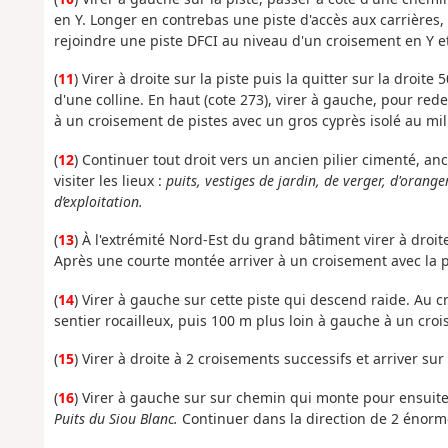
en Y. Longer en contrebas une piste d'accès aux carrières
rejoindre une piste DFCI au niveau d'un croisement en Y e
(
11
) Virer à droite sur la piste puis la quitter sur la droi
d'une colline. En haut (cote 273), virer à gauche, pour red
à un croisement de pistes avec un gros cyprès isolé au mil
(
12
) Continuer tout droit vers un ancien pilier cimenté, an
visiter les lieux :
puits,
vestiges de jardin, de verger, d'orang
d’exploitation.
(
13
) À l'extrémité Nord-Est du grand bâtiment virer à droi
Après une courte montée arriver à un croisement avec la pi
(
14
) Virer à gauche sur cette piste qui descend raide. Au cr
sentier rocailleux, puis 100 m plus loin à gauche à un cro
(
15
) Virer à droite à 2 croisements successifs et arriver su
(
16
) Virer à gauche sur sur chemin qui monte pour ensui
Puits du Siou Blanc.
Continuer dans la direction de 2 énorm