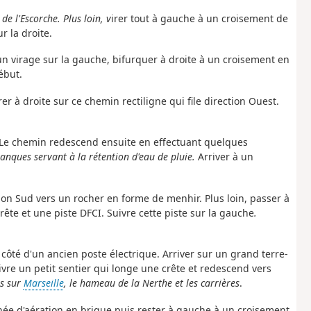
 de l'Escorche. Plus loin, v
irer tout à gauche à un croisement de
r la droite.
 un virage sur la gauche, bifurquer à droite à un croisement en
ébut.
rer à droite sur ce chemin rectiligne qui file direction Ouest.
. Le chemin redescend ensuite en effectuant quelques
anques servant à la rétention d'eau de pluie.
Arriver à un
on Sud vers un rocher en forme de menhir. Plus loin, passer à
rête et une piste DFCI. Suivre cette piste sur la gauche
.
à côté d'un ancien poste électrique. Arriver
sur un grand terre-
uivre un petit sentier qui longe une crête et redescend vers
es sur
Marseille
, le hameau de la Nerthe et les carrières
.
inée d'aération en brique puis rester à gauche à un croisement