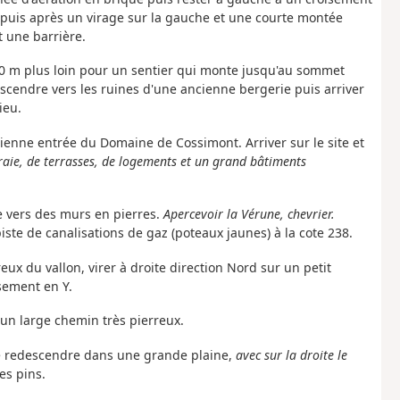
, puis après un virage sur la gauche et une courte montée
t une barrière.
te 50 m plus loin pour un sentier qui monte jusqu'au sommet
escendre vers les ruines d'une ancienne bergerie puis arriver
ieu.
cienne entrée du Domaine de Cossimont. Arriver sur le site et
eraie, de terrasses, de logements et un grand bâtiments
te vers des murs en pierres.
Apercevoir la Vérune, chevrier.
ste de canalisations de gaz (poteaux jaunes) à la cote 238.
eux du vallon, virer à droite direction Nord sur un petit
isement en Y.
r un large chemin très pierreux.
te redescendre dans une grande plaine,
avec sur la droite
le
es pins.