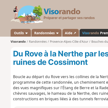
V
i
s
o
r
a
Outils
Randonnées
Aide ↗
Viso
rando
Pre
n
Visorando
Randonnées
Provence-Alpes-Côte d'Azur
Bouches-d
d
o
Du Rove à la Nerthe par le
ruines de Cossimont
Boucle au départ du Rove vers les collines de la Ne
programme de cette randonnée, un cheminement entre
des vues magnifiques sur l'Étang de Berre et la Rad
chèvres sauvages, le hameau de la Nerthe, des ruine
constructions en briques liées à des tunnels ferrovia