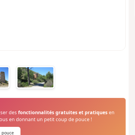
oser des
fonctionnalités gratuites et pratiques
en
us en donnant un petit coup de pouce !
e pouce