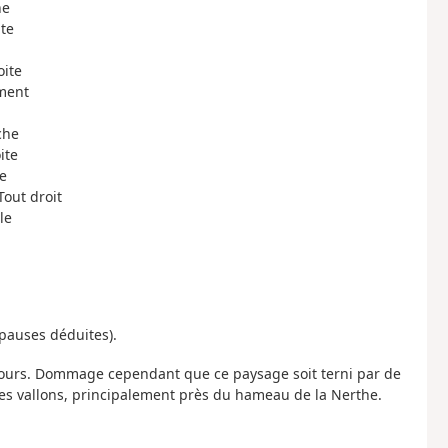
he
ite
oite
iment
che
ite
e
Tout droit
le
(pauses déduites).
cours. Dommage cependant que ce paysage soit terni par de
s vallons, principalement près du hameau de la Nerthe.