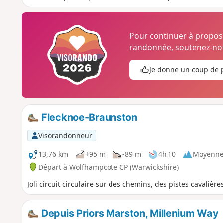
Pour continuer à propo
randonnée, soutenez-nou
Je donne un coup de 
Flecknoe-Braunston
Visorandonneur
13,76 km
+95 m
-89 m
4h 10
Moyenn
Départ à Wolfhampcote CP (Warwickshire)
Joli circuit circulaire sur des chemins, des pistes cavalière
Depuis Priors Marston, Millenium Way