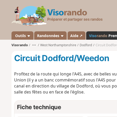
V
i
s
o
r
a
Outils
Randonnées
Aide ↗
Viso
rando
Pre
n
Visorando
•••
West Northamptonshire
Dodford
Circuit Dodf
d
o
Circuit Dodford/Weedon
Profitez de la route qui longe l'A45, avec de belles 
Union (il y a un banc commémoratif sous l'A45 pour v
canal en direction du village de Dodford, où vous pou
salle des fêtes ou en face de l'église.
Fiche technique