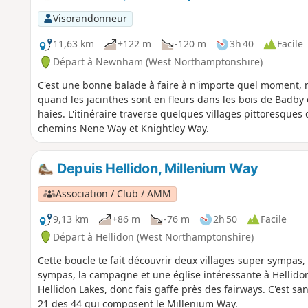
Visorandonneur
11,63 km
+122 m
-120 m
3h 40
Facile
Départ à Newnham (West Northamptonshire)
C'est une bonne balade à faire à n'importe quel moment, 
quand les jacinthes sont en fleurs dans les bois de Badby e
haies. L'itinéraire traverse quelques villages pittoresque
chemins Nene Way et Knightley Way.
Depuis Hellidon, Millenium Way
Association / Club / AMM
9,13 km
+86 m
-76 m
2h 50
Facile
Départ à Hellidon (West Northamptonshire)
Cette boucle te fait découvrir deux villages super sympas,
sympas, la campagne et une église intéressante à Hellidon.
Hellidon Lakes, donc fais gaffe près des fairways. C'est san
21 des 44 qui composent le Millenium Way.