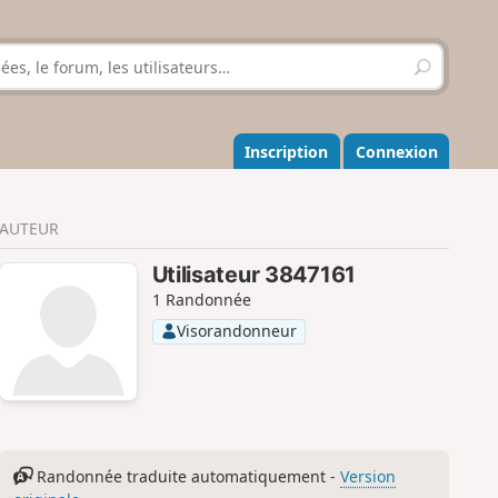
R
e
c
h
e
Inscription
Connexion
r
c
h
AUTEUR
e
r
Utilisateur 3847161
1 Randonnée
Visorandonneur
Randonnée traduite automatiquement -
Version