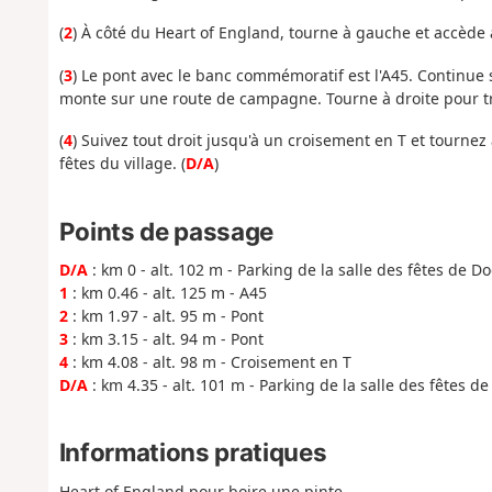
(
2
) À côté du Heart of England, tourne à gauche et accède a
(
3
) Le pont avec le banc commémoratif est l'A45. Continue s
monte sur une route de campagne. Tourne à droite pour trav
(
4
) Suivez tout droit jusqu'à un croisement en T et tournez 
fêtes du village. (
D/A
)
Points de passage
D/A
: km 0 - alt. 102 m - Parking de la salle des fêtes de D
1
: km 0.46 - alt. 125 m - A45
2
: km 1.97 - alt. 95 m - Pont
3
: km 3.15 - alt. 94 m - Pont
4
: km 4.08 - alt. 98 m - Croisement en T
D/A
: km 4.35 - alt. 101 m - Parking de la salle des fêtes d
Informations pratiques
Heart of England pour boire une pinte.