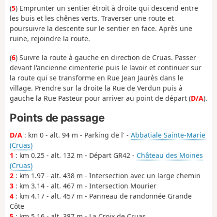
(
5
) Emprunter un sentier étroit à droite qui descend entre
les buis et les chênes verts. Traverser une route et
poursuivre la descente sur le sentier en face. Après une
ruine, rejoindre la route.
(
6
) Suivre la route à gauche en direction de Cruas. Passer
devant l'ancienne cimenterie puis le lavoir et continuer sur
la route qui se transforme en Rue Jean Jaurès dans le
village. Prendre sur la droite la Rue de Verdun puis à
gauche la Rue Pasteur pour arriver au point de départ (
D/A
).
Points de passage
D/A
: km 0 - alt. 94 m - Parking de l' -
Abbatiale Sainte-Marie
(Cruas)
1
: km 0.25 - alt. 132 m - Départ GR42 -
Château des Moines
(Cruas)
2
: km 1.97 - alt. 438 m - Intersection avec un large chemin
3
: km 3.14 - alt. 467 m - Intersection Mourier
4
: km 4.17 - alt. 457 m - Panneau de randonnée Grande
Côte
5
: km 5.16 - alt. 387 m - La Croix de Cruas