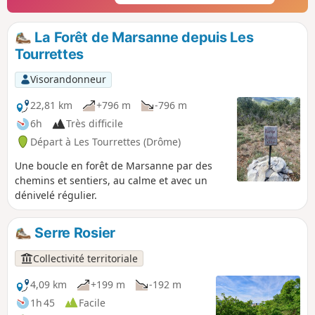
La Forêt de Marsanne depuis Les
Tourrettes
Visorandonneur
22,81 km
+796 m
-796 m
6h
Très difficile
Départ à Les Tourrettes (Drôme)
Une boucle en forêt de Marsanne par des
chemins et sentiers, au calme et avec un
dénivelé régulier.
Serre Rosier
Collectivité territoriale
4,09 km
+199 m
-192 m
1h 45
Facile