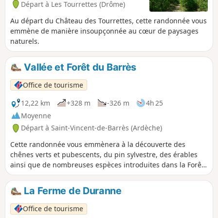
Départ à Les Tourrettes (Drôme)
Au départ du Château des Tourrettes, cette randonnée vous
emmène de manière insoupçonnée au cœur de paysages
naturels.
Vallée et Forêt du Barrès
Office de tourisme
12,22 km
+328 m
-326 m
4h 25
Moyenne
Départ à Saint-Vincent-de-Barrès (Ardèche)
Cette randonnée vous emmènera à la découverte des
chênes verts et pubescents, du pin sylvestre, des érables
ainsi que de nombreuses espèces introduites dans la Forêt
du Barrès comme le pin noir, le cèdre de l'Atlas, les sapins
méditerranéens et le douglas.
La Ferme de Duranne
Office de tourisme