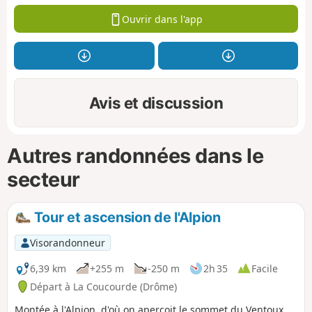
Ouvrir dans l'app
Avis et discussion
Autres randonnées dans le
secteur
Tour et ascension de l'Alpion
Visorandonneur
6,39 km
+255 m
-250 m
2h 35
Facile
Départ à La Coucourde (Drôme)
Montée à l'Alpion, d'où on aperçoit le sommet du Ventoux