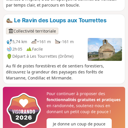
par temps clair, et parcours en boucle.
Le Ravin des Loups aux Tourrettes
Collectivité territoriale
5,74 km
+161 m
-161 m
2h 05
Facile
Départ à Les Tourrettes (Drôme)
Au fil de pistes forestières et de sentiers forestiers,
découvrez la grandeur des paysages des forêts de
Marsanne, Condillac et Mirmande.
Pour continuer à proposer des
fonctionnalités gratuites et pratiques
en randonnée, soutenez-nous en
donnant un petit coup de pouce !
Je donne un coup de pouce