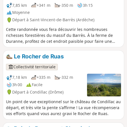
7,85 km
+341 m
-350 m
3h 15
Moyenne
Départ à Saint-Vincent-de-Barrès (Ardèche)
Cette randonnée vous fera découvrir les nombreuses
richesses forestières du massif du Barrès. À la ferme de
Duranne, profitez de cet endroit paisible pour faire une
petite pause.
Le Rocher de Ruas
Collectivité territoriale
7,18 km
+335 m
-332 m
3h 00
Facile
Départ à Condillac (Drôme)
Un point de vue exceptionnel sur le château de Condillac au
départ, et très vite la pente s'affirme ! La vue récompensera
vos efforts quand vous aurez gravi le Rocher de Ruas.