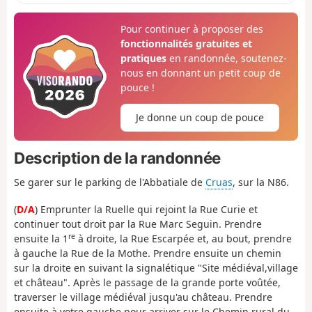
Pour continuer à proposer des
fonctionnalités gratuites et
pratiques
en randonnée, soutenez-
nous en donnant un petit coup de
pouce !
Je donne un coup de pouce
Description de la randonnée
Se garer sur le parking de l'Abbatiale de
Cruas
, sur la N86.
(
D/A
) Emprunter la Ruelle qui rejoint la Rue Curie et
continuer tout droit par la Rue Marc Seguin. Prendre
re
ensuite la 1
à droite, la Rue Escarpée et, au bout, prendre
à gauche la Rue de la Mothe. Prendre ensuite un chemin
sur la droite en suivant la signalétique "Site médiéval,village
et château". Après le passage de la grande porte voûtée,
traverser le village médiéval jusqu'au château. Prendre
ensuite à votre gauche pour arriver sur le Chemin rural du