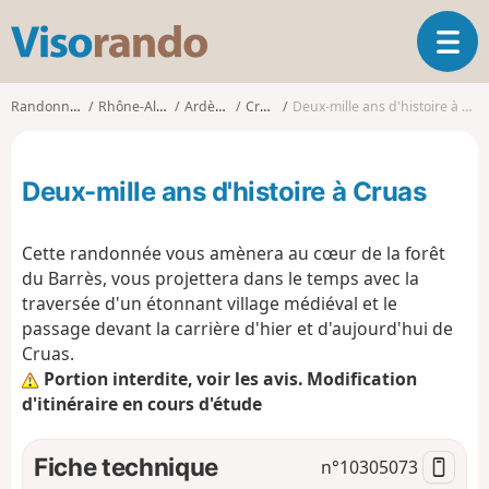
V
O
i
u
s
v
o
Randonnées
Rhône-Alpes
Ardèche
Cruas
Deux-mille ans d'histoire à Cruas
r
r
i
a
r
n
Deux-mille ans d'histoire à Cruas
l
d
a
o
n
Cette randonnée vous amènera au cœur de la forêt
a
du Barrès, vous projettera dans le temps avec la
v
traversée d'un étonnant village médiéval et le
i
g
passage devant la carrière d'hier et d'aujourd'hui de
a
Cruas.
t
Portion interdite, voir les avis. Modification
i
d'itinéraire en cours d'étude
o
n
Fiche technique
n°
10305073