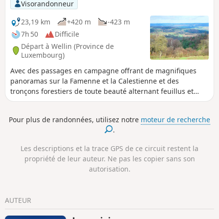
Visorandonneur
difficultés sur ce parcours : voir dans l'encart
"description"
23,19 km
+420 m
-423 m
7h 50
Difficile
Départ à Wellin (Province de
Luxembourg)
Avec des passages en campagne offrant de magnifiques
panoramas sur la Famenne et la Calestienne et des
tronçons forestiers de toute beauté alternant feuillus et
résineux, cette longue randonnée en boucle est l'une des
propositions 2025 de l'Office du Tourisme de Wellin. Elle fait
Pour plus de randonnées, utilisez notre
moteur de recherche
partie d'un ensemble composé d'une grande boucle de 50
.
km et de 4 autres, plus petites ... dont celle-ci.À noter que la
boucle traverse Sohier, l'un des plus beaux villages de
Les descriptions et la trace GPS de ce circuit restent la
Wallonie, et ses jolies demeures en pierre : voir notamment
propriété de leur auteur. Ne pas les copier sans son
l'ancienne maison communale/école du village, l'église et le
autorisation.
château.
AUTEUR