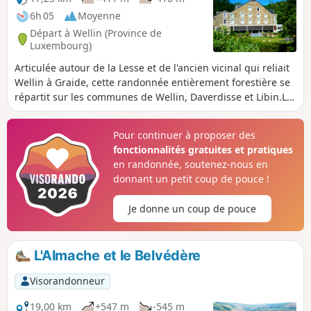
6h 05
Moyenne
Départ à Wellin (Province de
Luxembourg)
Articulée autour de la Lesse et de l'ancien vicinal qui reliait
Wellin à Graide, cette randonnée entièrement forestière se
répartit sur les communes de Wellin, Daverdisse et Libin.Le
parcours alterne des tronçons de randonnées locales
balisées, de sentiers de Grande Randonnée, de la grande
Pour continuer à proposer des
boucle Entre-Lesse-et-Lomme et d'autres non balisés et dès
fonctionnalités gratuites et pratiques
lors très peu fréquentés. Ce sera probablement sur l'un de
en randonnée, soutenez-nous en
ces derniers que vous aurez l'occasion de débusquer l'un
donnant un petit coup de pouce !
ou l'autre gibier comme voir des sangliers s'enfuir de l'un
de leurs lieux de prédilection.Le parcours emprunte
Je donne un coup de pouce
principalement des sentiers et des chemins, avec
seulement deux tronçons sur le bitume, l'un autour du
magnifique Moulin de Daverdisse, l'autre sur la petite route
L'Almache et le Belvédère
reliant Daverdisse à Redu.
Visorandonneur
19,00 km
+547 m
-545 m