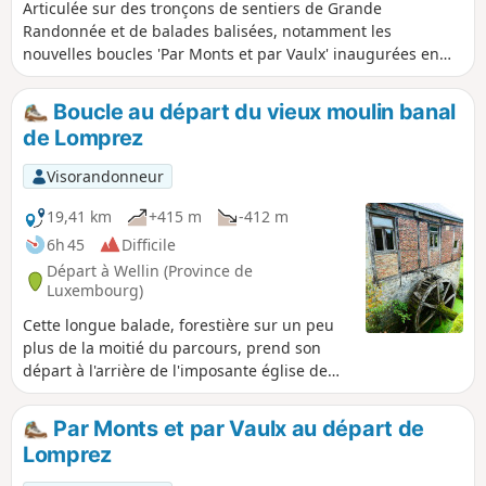
Articulée sur des tronçons de sentiers de Grande
Randonnée et de balades balisées, notamment les
nouvelles boucles 'Par Monts et par Vaulx' inaugurées en
2025 par l'Office du Tourisme de Wellin, la balade se
déroule principalement dans de magnifiques forêts de
Boucle au départ du vieux moulin banal
feuillus où hêtres et chênes règnent en maître.
de Lomprez
Visorandonneur
19,41 km
+415 m
-412 m
6h 45
Difficile
Départ à Wellin (Province de
Luxembourg)
Cette longue balade, forestière sur un peu
plus de la moitié du parcours, prend son
départ à l'arrière de l'imposante église de
Lomprez et ses tourelles. Le vieux moulin du
village est tout proche. Si la bâtisse à rue et
Par Monts et par Vaulx au départ de
sa lucarne (dont la poulie a disparu) sont en
Lomprez
bon état, l'arrière et l'ancienne roue
mériteraient une remise en valeur. Quelques