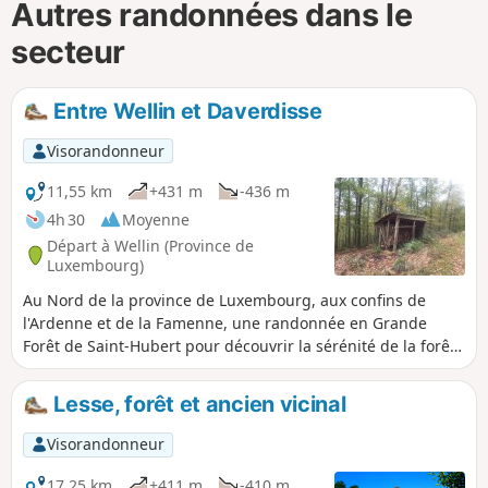
Autres randonnées dans le
secteur
Entre Wellin et Daverdisse
Visorandonneur
11,55 km
+431 m
-436 m
4h 30
Moyenne
Départ à Wellin (Province de
Luxembourg)
Au Nord de la province de Luxembourg, aux confins de
l'Ardenne et de la Famenne, une randonnée en Grande
Forêt de Saint-Hubert pour découvrir la sérénité de la forêt,
quelques bâtiments d'histoire et de beaux points de vue.
Lesse, forêt et ancien vicinal
Visorandonneur
17,25 km
+411 m
-410 m