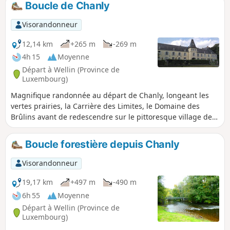
Boucle de Chanly
Visorandonneur
12,14 km
+265 m
-269 m
4h 15
Moyenne
Départ à Wellin (Province de
Luxembourg)
Magnifique randonnée au départ de Chanly, longeant les
vertes prairies, la Carrière des Limites, le Domaine des
Brûlins avant de redescendre sur le pittoresque village de
Resteigne et son château. À mi-parcours, vous pourrez
déguster une excellente bière sur la terrasse ombragée en
Boucle forestière depuis Chanly
bord de Lesse. Vous repartirez ensuite pour la seconde
partie du parcours beaucoup plus boisée au sortir de
Visorandonneur
Resteigne, avant de redescendre (toujours par les bois) sur
votre point de départ.
19,17 km
+497 m
-490 m
6h 55
Moyenne
Départ à Wellin (Province de
Luxembourg)