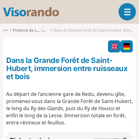
V
O
i
u
s
v
o
•••
Province de Luxembourg
Wellin
Dans la Grande Forêt de Saint-Hubert, immersion entre ruisseaux et bois
r
r
i
a
r
n
l
d
Dans la Grande Forêt de Saint-
a
o
n
Hubert, immersion entre ruisseaux
a
et bois
v
i
g
Au départ de l'ancienne gare de Redu, devenu gîte,
a
promenez-vous dans la Grande Forêt de Saint-Hubert,
t
le long du Ry des Glands, puis du Ry de Houssi et
i
enfin le long de la Lesse. Immersion totale en forêt,
o
entre résineux et feuillus.
n