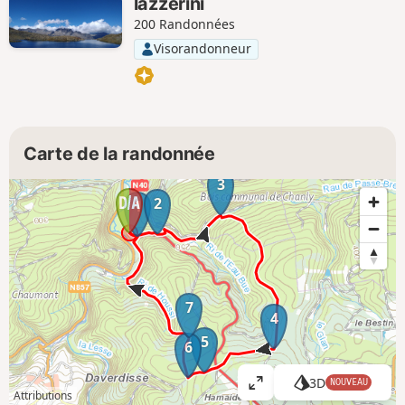
lazzerini
200 Randonnées
Visorandonneur
Carte de la randonnée
3
2
1
7
4
5
6
3D
NOUVEAU
A
Attributions