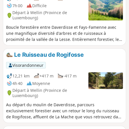
7h 00
Difficile
Départ à Wellin (Province de
Luxembourg)
Boucle forestière entre Daverdisse et Fays-Famenne avec
une magnifique diversité d'arbres et de ruisseaux à
proximité de la vallée de la Lesse. Entièrement forestier, le
parcours offre toutefois des paysages panoramiques et
campagnards sur un bon kilomètre à proximité de Fays-
Le Ruisseau de Rogifosse
Famenne.
Visorandonneur
12,21 km
+417 m
-417 m
4h 40
Moyenne
Départ à Wellin (Province de
Luxembourg)
Au départ du moulin de Daverdisse, parcours
exclusivement forestier avec un retour le long du ruisseau
de Rogifosse, affluent de La Mache que vous retrouvez dans
le dernier kilomètre.