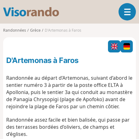
V
O
i
u
s
v
o
Randonnées
Grèce
D'Artemonas à Faros
r
r
i
a
r
n
l
d
D'Artemonas à Faros
a
o
n
a
Randonnée au départ d’Artemonas, suivant d’abord le
v
sentier numéro 3 à partir de la poste office ELTA à
i
Apollonia, puis le sentier 3a qui conduit au monastère
g
de Panagia Chrysopigi (plage de Apofoko) avant de
a
t
rejoindre la plage de Faros par un chemin côtier.
i
o
Randonnée assez facile et bien balisée, qui passe par
n
des terrasses bordées d’oliviers, de champs et
d’églises.