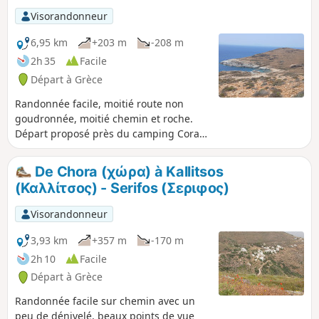
Visorandonneur
6,95 km
+203 m
-208 m
2h 35
Facile
Départ à Grèce
Randonnée facile, moitié route non
goudronnée, moitié chemin et roche.
Départ proposé près du camping Coralli
sur la plage de Livadakia. En voiture, il
est préférable de se garer sur le
De Chora (χώρα) à Kallitsos
parking du port à Livadi . Carte de
(Καλλίτσος) - Serifos (Σεριφος)
Serifos "Anavasi" conseillée.
Visorandonneur
3,93 km
+357 m
-170 m
2h 10
Facile
Départ à Grèce
Randonnée facile sur chemin avec un
peu de dénivelé, beaux points de vue