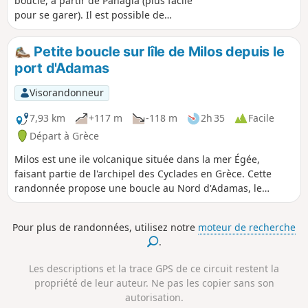
boucle, à partir de Panagia (plus facile
pour se garer). Il est possible de
rejoindre Pyrgos par la route. On
descend jusqu'à la plage de Sykamia
Petite boucle sur lîle de Milos depuis le
après avoir passé le petit village de
port d'Adamas
Galani (n°6). De là on peut continuer sur
les rochers pour atteindre Skala (n°6A).
Visorandonneur
Le retour à Panagia monte en passant
par la Chapelle Agia Barbara (n°5). On
7,93 km
+117 m
-118 m
2h 35
Facile
peut aussi se rendre au départ en
Départ à Grèce
prenant le bus à partir de Livadi ou
Milos est une ile volcanique située dans la mer Égée,
Chora. Hors saison, c'est le bus scolaire,
faisant partie de l'archipel des Cyclades en Grèce. Cette
renseignez vous pour les horaires. La
randonnée propose une boucle au Nord d'Adamas, le
carte des randonnées est affichée aux
principal port de l'île.
arrêts de bus à Livadi et Chora. Carte
"Anavasi" de Serifos conseillée.
Pour plus de randonnées, utilisez notre
moteur de recherche
.
Les descriptions et la trace GPS de ce circuit restent la
propriété de leur auteur. Ne pas les copier sans son
autorisation.