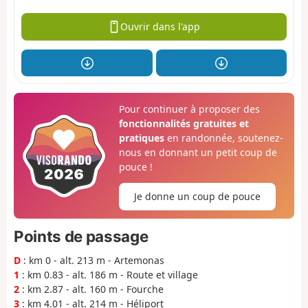
Ouvrir dans l'app
Pour continuer à proposer des
fonctionnalités gratuites et
pratiques
en randonnée, soutenez-
nous en donnant un petit coup de
pouce !
Je donne un coup de pouce
Points de passage
D
: km 0 - alt. 213 m - Artemonas
1
: km 0.83 - alt. 186 m - Route et village
2
: km 2.87 - alt. 160 m - Fourche
3
: km 4.01 - alt. 214 m - Héliport