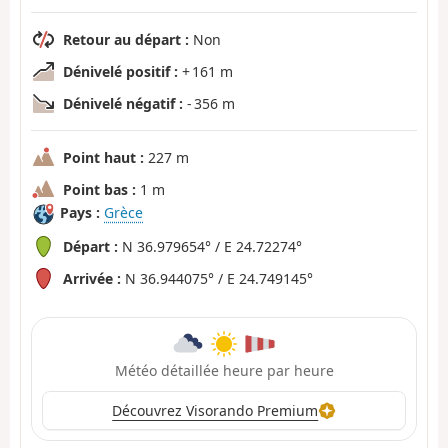
Retour au départ :
Non
Dénivelé positif :
+ 161 m
Dénivelé négatif :
- 356 m
Point haut :
227 m
Point bas :
1 m
Pays :
Grèce
Départ :
N 36.979654° / E 24.72274°
Arrivée :
N 36.944075° / E 24.749145°
Météo détaillée heure par heure
Découvrez Visorando Premium