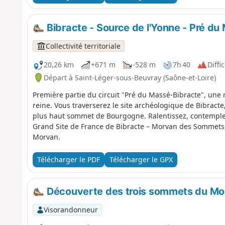
Bibracte - Source de l'Yonne - Pré du
Collectivité territoriale
20,26 km
+671 m
-528 m
7h 40
Diffic
Départ à Saint-Léger-sous-Beuvray (Saône-et-Loire)
Première partie du circuit "Pré du Massé-Bibracte", une 
reine. Vous traverserez le site archéologique de Bibracte
plus haut sommet de Bourgogne. Ralentissez, contemple
Grand Site de France de Bibracte – Morvan des Sommets
Morvan.
Télécharger le PDF
Télécharger le GPX
Découverte des trois sommets du Morv
Visorandonneur