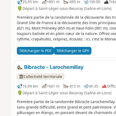
25,95 km
+891 m
-695 m
10h 00
Très
Départ à Saint-Léger-sous-Beuvray (Saône-et-Loire)
Première partie de la randonnée de la découverte des t
Grand Site de France à la découverte des trois princip
(821 m), Mont Préneley (855 m) et Haut-Folin (901 m). Un
toujours balisée et en plein cœur de la nature. Offrez-v
rythme, crapahutez, respirez, écoutez : ici, c'est le Mor
Télécharger le PDF
Télécharger le GPX
Bibracte - Larochemillay
Collectivité territoriale
16,99 km
+601 m
-815 m
6h 35
Diffic
Départ à Saint-Léger-sous-Beuvray (Saône-et-Loire)
Première partie de la randonnée Bibracte-Larochemillay
sans grande difficulté, entre grand et petit patrimoine.
pâturages en étangs, en passant devant de charmants c