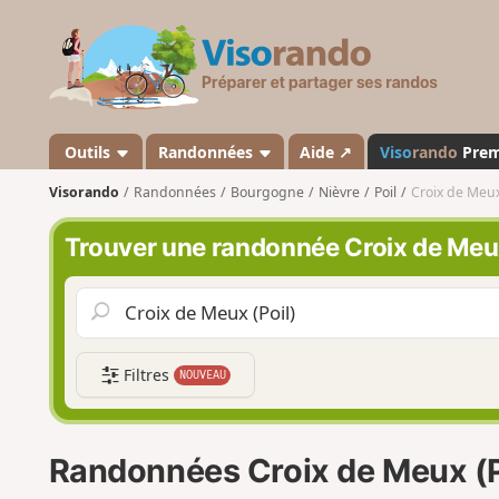
V
i
s
o
r
a
Outils
Randonnées
Aide ↗
Viso
rando
Pre
n
Visorando
Randonnées
Bourgogne
Nièvre
Poil
Croix de Meux 
d
o
Trouver une randonnée Croix de Meux
Filtres
NOUVEAU
Randonnées Croix de Meux (P