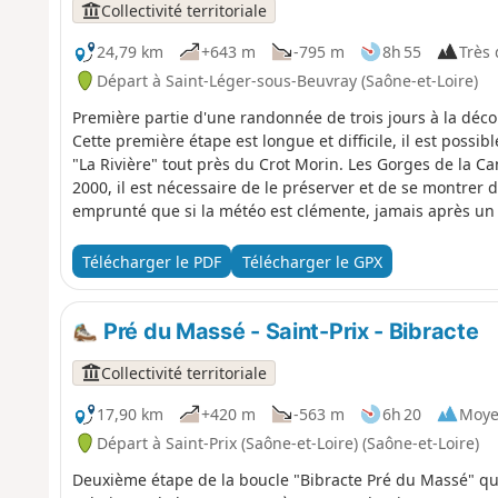
Collectivité territoriale
24,79 km
+643 m
-795 m
8h 55
Très d
Départ à Saint-Léger-sous-Beuvray (Saône-et-Loire)
Première partie d'une randonnée de trois jours à la dé
Cette première étape est longue et difficile, il est possi
"La Rivière" tout près du Crot Morin. Les Gorges de la Ca
2000, il est nécessaire de le préserver et de se montrer d
emprunté que si la météo est clémente, jamais après un 
de l'éviter si besoin.
Télécharger le PDF
Télécharger le GPX
Pré du Massé - Saint-Prix - Bibracte
Collectivité territoriale
17,90 km
+420 m
-563 m
6h 20
Moy
Départ à Saint-Prix (Saône-et-Loire) (Saône-et-Loire)
Deuxième étape de la boucle "Bibracte Pré du Massé" qui 