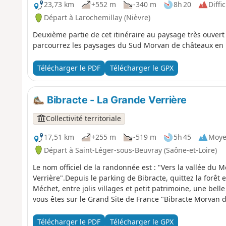
23,73 km
+552 m
-340 m
8h 20
Diffic
Départ à Larochemillay (Nièvre)
Deuxième partie de cet itinéraire au paysage très ouvert
parcourrez les paysages du Sud Morvan de châteaux en 
Télécharger le PDF
Télécharger le GPX
Bibracte - La Grande Verrière
Collectivité territoriale
17,51 km
+255 m
-519 m
5h 45
Moy
Départ à Saint-Léger-sous-Beuvray (Saône-et-Loire)
Le nom officiel de la randonnée est : "Vers la vallée du 
Verrière".Depuis le parking de Bibracte, quittez la forêt 
Méchet, entre jolis villages et petit patrimoine, une bel
vous êtes sur le Grand Site de France "Bibracte Morvan
Télécharger le PDF
Télécharger le GPX