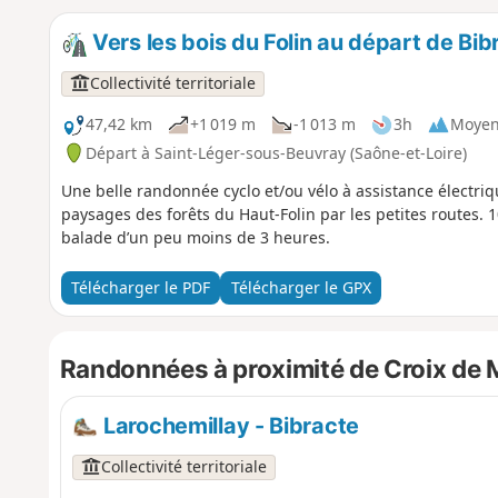
Vers les bois du Folin au départ de Bib
Collectivité territoriale
47,42 km
+1 019 m
-1 013 m
3h
Moye
Départ à Saint-Léger-sous-Beuvray (Saône-et-Loire)
Une belle randonnée cyclo et/ou vélo à assistance électriq
paysages des forêts du Haut-Folin par les petites routes.
balade d’un peu moins de 3 heures.
Télécharger le PDF
Télécharger le GPX
Randonnées à proximité de Croix de M
Larochemillay - Bibracte
Collectivité territoriale