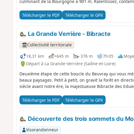
culminant de la Bourgogne à 901 m. Ralentissez, contemp
Télécharger le PDF
Télécharger le GPX
La Grande Verrière - Bibracte
Collectivité territoriale
18,31 km
+645 m
-376 m
7h 05
Moy
Départ à La Grande-Verrière (Saône-et-Loire)
Deuxième étape de cette boucle du Beuvray qui vous mène
beaux paysages. Petit à petit, on gravit la forêt en direc
siècle avant notre ère, la majestueuse Bibracte des Edue
Télécharger le PDF
Télécharger le GPX
Découverte des trois sommets du Morv
Visorandonneur