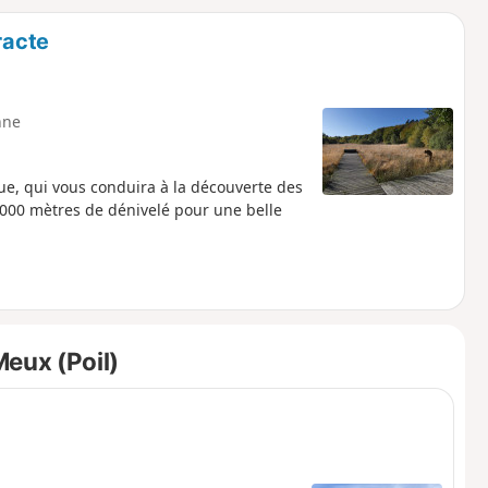
o
a
racte
i
m
p
nne
ue, qui vous conduira à la découverte des
 1000 mètres de dénivelé pour une belle
eux (Poil)