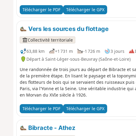
Télécharger le PDF
Télécharger le GPX
Vers les sources du flottage
Collectivité territoriale
63,88 km
+1 731 m
-1 726 m
3 jours
Départ à Saint-Léger-sous-Beuvray (Saône-et-Loire)
Une randonnée de trois jours au départ de Bibracte et sa
de la première étape. En lisant le paysage et la toponym
des flotteurs de bois qui se servaient des ruisseaux puis
Paris, via l'Yonne et la Seine. Une véritable industrie qui 
en Morvan du XVIe siècle à 1926.
Télécharger le PDF
Télécharger le GPX
Bibracte - Athez