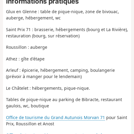
Informations pratiques
jusqu'à Clamecy où il était attaché en radeaux. Il
continuait alors tranquillement son voyage vers
Glux en Glenne : table de pique-nique, zone de bivouac,
Paris où il était vendu.
auberge, hébergement, wc
Saint Prix 71 : brasserie, hébergements (bourg et La Rivière),
restauration (bourg, sur réservation)
Roussillon : auberge
Athez : gîte d'étape
Arleuf : épicerie, hébergement, camping, boulangerie
(prévoir à manger pour le lendemain)
Le Châtelet : hébergements, pique-nique.
Tables de pique-nique au parking de Bibracte, restaurant
gaulois, wc, boutique
Office de tourisme du Grand Autunois Morvan 71
pour Saint
Prix, Roussillon et Anost