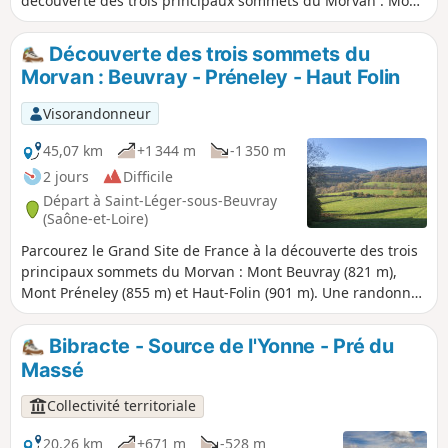
découverte des trois principaux sommets du Morvan : Mont
Beuvray (821 m), Mont Préneley (855 m) et Haut-Folin
(901 m). Une randonnée sans grandes difficultés, toujours
Découverte des trois sommets du
balisée et en plein cœur de la nature. Offrez-vous une
Morvan : Beuvray - Préneley - Haut Folin
déconnexion totale à votre rythme, crapahutez, respirez,
écoutez : ici, c'est le Morvan des sommets !
Visorandonneur
45,07 km
+1 344 m
-1 350 m
2 jours
Difficile
Départ à Saint-Léger-sous-Beuvray
(Saône-et-Loire)
Parcourez le Grand Site de France à la découverte des trois
principaux sommets du Morvan : Mont Beuvray (821 m),
Mont Préneley (855 m) et Haut-Folin (901 m). Une randonnée
sans grandes difficultés, toujours balisée et en plein cœur
de la nature. Offrez-vous une déconnexion totale à votre
Bibracte - Source de l'Yonne - Pré du
rythme, crapahutez, respirez, écoutez : ici, c'est le Morvan
Massé
des sommets !
Collectivité territoriale
20,26 km
+671 m
-528 m