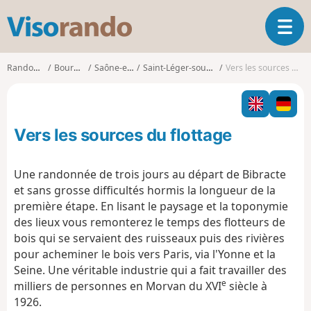
V
O
i
u
s
v
o
Randonnées
Bourgogne
Saône-et-Loire
Saint-Léger-sous-Beuvray
Vers les sources du flottage
r
r
i
a
r
n
l
d
Vers les sources du flottage
a
o
n
a
Une randonnée de trois jours au départ de Bibracte
v
et sans grosse difficultés hormis la longueur de la
i
première étape. En lisant le paysage et la toponymie
g
des lieux vous remonterez le temps des flotteurs de
a
t
bois qui se servaient des ruisseaux puis des rivières
i
pour acheminer le bois vers Paris, via l'Yonne et la
o
Seine. Une véritable industrie qui a fait travailler des
n
e
milliers de personnes en Morvan du XVI
siècle à
1926.