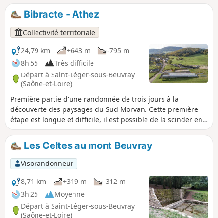
Bibracte - Athez
Collectivité territoriale
24,79 km
+643 m
-795 m
8h 55
Très difficile
Départ à Saint-Léger-sous-Beuvray
(Saône-et-Loire)
Première partie d'une randonnée de trois jours à la
découverte des paysages du Sud Morvan. Cette première
étape est longue et difficile, il est possible de la scinder en
deux en dormant à "La Rivière" tout près du Crot Morin. Les
Gorges de la Canche sont un site sensible classé Natura
Les Celtes au mont Beuvray
2000, il est nécessaire de le préserver et de se montrer
discret. Ce site magnifique ne peut être emprunté que si la
Visorandonneur
météo est clémente, jamais après un orage, neige ou glace.
une piste permet de l'éviter si besoin.
8,71 km
+319 m
-312 m
3h 25
Moyenne
Départ à Saint-Léger-sous-Beuvray
(Saône-et-Loire)