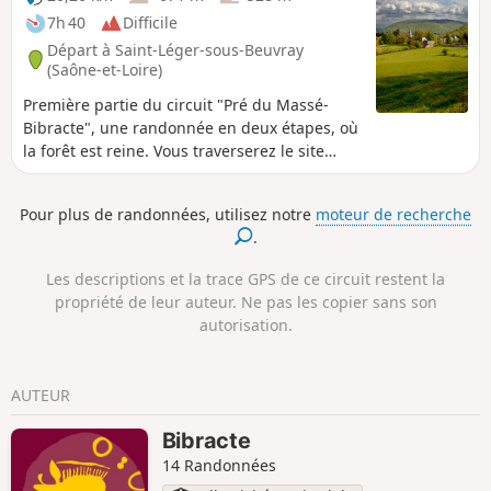
7h 40
Difficile
Départ à Saint-Léger-sous-Beuvray
(Saône-et-Loire)
Première partie du circuit "Pré du Massé-
Bibracte", une randonnée en deux étapes, où
la forêt est reine. Vous traverserez le site
archéologique de Bibracte, en passant par la
Source de l’Yonne, jusqu’au plus haut sommet
Pour plus de randonnées, utilisez notre
moteur de recherche
de Bourgogne. Ralentissez, contemplez,
.
ressourcez-vous ! Sur les 12 communes du
Grand Site de France de Bibracte – Morvan
Les descriptions et la trace GPS de ce circuit restent la
des Sommets, 1100 km de chemins pour
propriété de leur auteur. Ne pas les copier sans son
contempler le sud Morvan.
autorisation.
AUTEUR
Bibracte
14 Randonnées