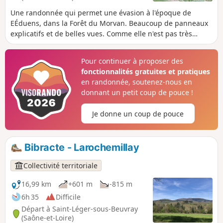
Une randonnée qui permet une évasion à l'époque de
EÉduens, dans la Forêt du Morvan. Beaucoup de panneaux
explicatifs et de belles vues. Comme elle n'est pas très
longue, elle peut être complétée par la visite du Musée de
Bibracte dit "Musée de la civilisation celtique", sur le
Pour continuer à proposer des
parking.
fonctionnalités gratuites et pratiques
en randonnée, soutenez-nous en
donnant un petit coup de pouce !
Je donne un coup de pouce
Bibracte - Larochemillay
Collectivité territoriale
16,99 km
+601 m
-815 m
6h 35
Difficile
Départ à Saint-Léger-sous-Beuvray
(Saône-et-Loire)