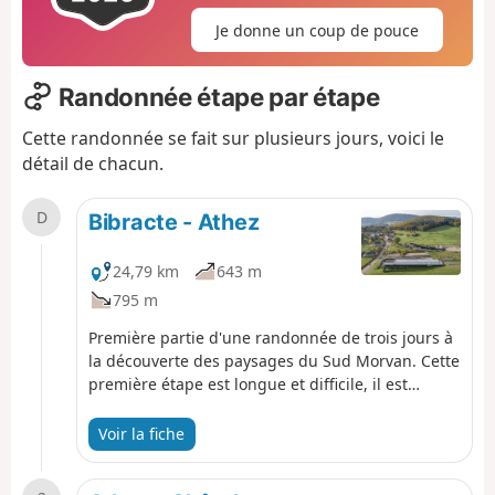
Je donne un coup de pouce
Randonnée étape par étape
Cette randonnée se fait sur plusieurs jours, voici le
détail de chacun.
D
Bibracte - Athez
24,79 km
643 m
795 m
Première partie d'une randonnée de trois jours à
la découverte des paysages du Sud Morvan. Cette
première étape est longue et difficile, il est
possible de la scinder en deux en dormant à "La
Rivière" tout près du Crot Morin. Les Gorges de la
Voir la fiche
Canche sont un site sensible classé Natura 2000,
il est nécessaire de le préserver et de se montrer