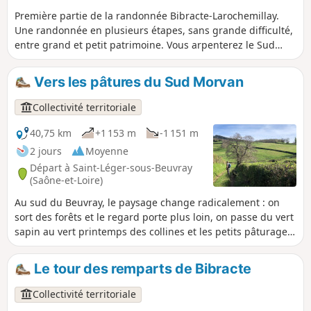
Première partie de la randonnée Bibracte-Larochemillay.
Une randonnée en plusieurs étapes, sans grande difficulté,
entre grand et petit patrimoine. Vous arpenterez le Sud
Morvan de pâturages en étangs, en passant devant de
charmants châteaux et des panoramas bucoliques.
Vers les pâtures du Sud Morvan
Collectivité territoriale
40,75 km
+1 153 m
-1 151 m
2 jours
Moyenne
Départ à Saint-Léger-sous-Beuvray
(Saône-et-Loire)
Au sud du Beuvray, le paysage change radicalement : on
sort des forêts et le regard porte plus loin, on passe du vert
sapin au vert printemps des collines et les petits pâturages
bordés de murets en pierre font le bonheur des vaches
blanches. D'étangs en moulins, en suivant les ruisseaux,
Le tour des remparts de Bibracte
l'eau est un élément incontournable du sud Morvan.
Collectivité territoriale