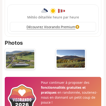
Météo détaillée heure par heure
Découvrez Visorando Premium
Photos
Pour continuer à proposer des
fonctionnalités gratuites et
pratiques
en randonnée, soutenez-
nous en donnant un petit coup de
pouce !