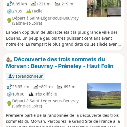
6,85 km
+221 m
-219 m
2h 35
Facile
Départ à Saint-Léger-sous-Beuvray
(Saône-et-Loire)
L'ancien oppidum de Bibracte était la plus grande ville des
Eduens, un peuple gaulois très puissant cent ans avant
notre ère. Le rempart le plus grand date du IIe siècle avant
notre ère, il fait 7 km et a été créé avant le plus petit qui fait
5 km, l'espace s'est resserré. Il est construit sur le principe
Découverte des trois sommets du
du murus gallicus, une construction en terre solidifiée par
Morvan : Beuvray - Préneley - Haut Folin
un empilement en couches entrecroisées de poutres
horizontales avec un parement de pierres sèches, une
Visorandonneur
technique architecturale admirée par César. Cette belle
balade permet d'entrevoir la grandeur de cette cité antique
25,95 km
+891 m
-695 m
en cheminant dans les pas des gaulois à travers la forêt
10h 00
Très difficile
majestueuse du Mont Beuvray.
Départ à Saint-Léger-sous-Beuvray
(Saône-et-Loire)
Première partie de la randonnée de la découverte des trois
sommets du Morvan. Parcourez le Grand Site de France à la