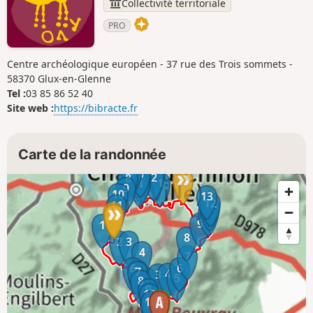
Collectivité territoriale
PRO
Centre archéologique européen - 37 rue des Trois sommets -
58370 Glux-en-Glenne
Tel :
03 85 86 52 40
Site web :
https://bibracte.fr
Carte de la randonnée
7
6
5
2
8
3
1
4
9
10
13
12
11
11
10
9
1
8
2
3
4
7
6
6
5
7
4
3
2
5
8
9
10
1
12
11