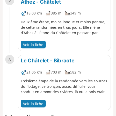
2
discret. Ce site magnifique ne peut être
Athez - Châtelet
emprunté que si la météo est clémente, jamais
après un orage, neige ou glace. une piste permet
18,03 km
385 m
349 m
de l'éviter si besoin.
Deuxième étape, moins longue et moins pentue,
de cette randonnées en trois jours. Elle mène
d'Athez à l'Étang du Châtelet en passant par
l'ancienne Voie du tacot. La randonnée passe par
Arleuf et le théâtre des Bardiaux. D'étang en
Voir la fiche
étang, vous marcherez dans les pas des flotteurs
de bois.
A
Le Châtelet - Bibracte
21,06 km
703 m
582 m
Troisième étape de la randonnée Vers les sources
du flottage, ce tronçon, assez difficile, vous
conduit en amont des rivières, là où le bois était
stocké sur les "ports" de flottage, si loin de la
mer... en attendant le grand flot (provoqué par le
Voir la fiche
lâcher des étangs), le bois était alors mis à l'eau
et poursuivait sa route, non sans embûches,