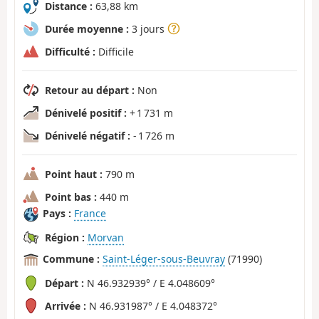
Distance :
63,88 km
Durée moyenne :
3 jours
Difficulté :
Difficile
Retour au départ :
Non
Dénivelé positif :
+ 1 731 m
Dénivelé négatif :
- 1 726 m
Point haut :
790 m
Point bas :
440 m
Pays :
France
Région :
Morvan
Commune :
Saint-Léger-sous-Beuvray
(71990)
Départ :
N 46.932939° / E 4.048609°
Arrivée :
N 46.931987° / E 4.048372°